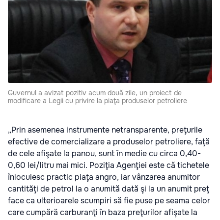
Guvernul a avizat pozitiv acum două zile, un proiect de
modificare a Legii cu privire la piaţa produselor petroliere
„Prin asemenea instrumente netransparente, preţurile
efective de comercializare a produselor petroliere, faţă
de cele afişate la panou, sunt în medie cu circa 0,40-
0,60 lei/litru mai mici. Poziţia Agenţiei este că tichetele
înlocuiesc practic piaţa angro, iar vânzarea anumitor
cantităţi de petrol la o anumită dată şi la un anumit preţ
face ca ulterioarele scumpiri să fie puse pe seama celor
care cumpără carburanţi în baza preţurilor afişate la