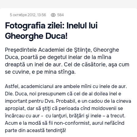
5 октября 2012, 13:56
584
Fotografia zilei: Inelul lui
Gheorghe Duca!
Preşedintele Academiei de Ştiinţe, Gheorghe
Duca, poartă pe degetul inelar de la mîina
dreaptă un inel de aur. Cel de căsătorie, aşa cum
se cuvine, e pe mina stînga.
Astfel, academicianul are ambele mîini cu inele de aur.
Dle. Duca, noi presupunem că cel de al doilea inel e
important pentru Dvs. Probabil, e un cadou de la cineva
apropiat, dar să ştiţi că perioada cînd moldovenii se
încărcau cu aur - cu lanţuri, brăţări şi inele – a trecut.
Acum e la modă să fii non-conformist, aurul nefăcînd
parte din această tendinţă!