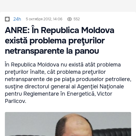
24h
5 октября 2012, 14:06
552
ANRE: În Republica Moldova
există problema preţurilor
netransparente la panou
În Republica Moldova nu există atât problema
preţurilor înalte, cât problema preţurilor
netransparente de pe piaţa produselor petroliere,
susţine directorul general al Agenţiei Naţionale
pentru Reglementare în Energetică, Victor
Parlicov.