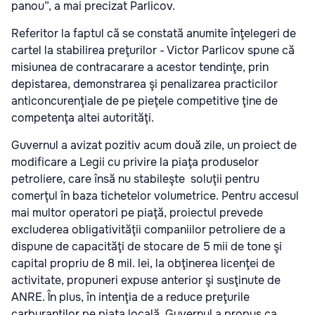
panou”, a mai precizat Parlicov.
Referitor la faptul că se constată anumite înţelegeri de
cartel la stabilirea preţurilor - Victor Parlicov spune că
misiunea de contracarare a acestor tendinţe, prin
depistarea, demonstrarea şi penalizarea practicilor
anticoncurenţiale de pe pieţele competitive ţine de
competenţa altei autorităţi.
Guvernul a avizat pozitiv acum două zile, un proiect de
modificare a Legii cu privire la piaţa produselor
petroliere, care însă nu stabileşte soluţii pentru
comerţul în baza tichetelor volumetrice. Pentru accesul
mai multor operatori pe piaţă, proiectul prevede
excluderea obligativităţii companiilor petroliere de a
dispune de capacităţi de stocare de 5 mii de tone şi
capital propriu de 8 mil. lei, la obţinerea licenţei de
activitate, propuneri expuse anterior şi susţinute de
ANRE. În plus, în intenţia de a reduce preţurile
carburanţilor pe piaţa locală, Guvernul a propus ca