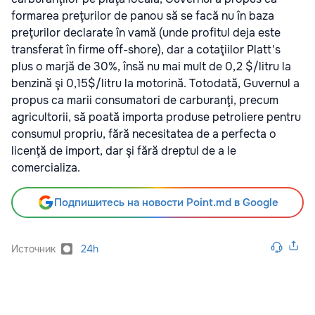
formarea preţurilor de panou să se facă nu în baza
preţurilor declarate în vamă (unde profitul deja este
transferat în firme off-shore), dar a cotaţiilor Platt's
plus o marjă de 30%, însă nu mai mult de 0,2 $/litru la
benzină şi 0,15$/litru la motorină. Totodată, Guvernul a
propus ca marii consumatori de carburanţi, precum
agricultorii, să poată importa produse petroliere pentru
consumul propriu, fără necesitatea de a perfecta o
licenţă de import, dar şi fără dreptul de a le
comercializa.
Подпишитесь на новости Point.md в Google
Источник
24h