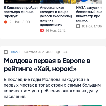
В Кишиневе пройдет
Американская
NASA запустило
премьера фильма
комедия в жанре
бесплатный онлай
"Крецул"
ужасов Wednesday
кинотеатр про
получит
космос
21 Ноя. 18:00
продолжение
10 Ноя. 17:06
14 Ноя. 22:12
Timpul
5 октября 2012, 14:00
1 314
Молдова первая в Европе в
рейтинге «Хай, норок!»
В последние годы Молдова находится на
первых местах в топах стран с самым большим
количеством употребления алкоголя на душу
населения.