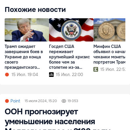
Похожие новости
Трамп ожидает
Госдеп США
Минфин США
завершения боев в
переживает
объявил о начале
Украине до конца
крупнейший кризис
чеканки монеты с
своего
более чем за
портретом Трамп
президентского
столетие из-за
15 Июл. 22:52
срока
реформ Трампа
15 Июл. 19:04
15 Июл. 22:00
Point
15 июля 2024, 15:20
19 053
ООН прогнозирует
уменьшение населения