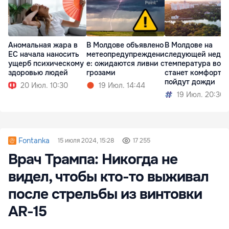
Аномальная жара в
В Молдове объявлено
В Молдове на
ЕС начала наносить
метеопредупреждени
следующей недел
ущерб психическому
е: ожидаются ливни с
температура возд
здоровью людей
грозами
станет комфортне
пойдут дожди
20 Июл. 10:30
19 Июл. 14:44
19 Июл. 20:30
Fontanka
15 июля 2024, 15:28
17 255
Врач Трампа: Никогда не
видел, чтобы кто-то выживал
после стрельбы из винтовки
AR-15