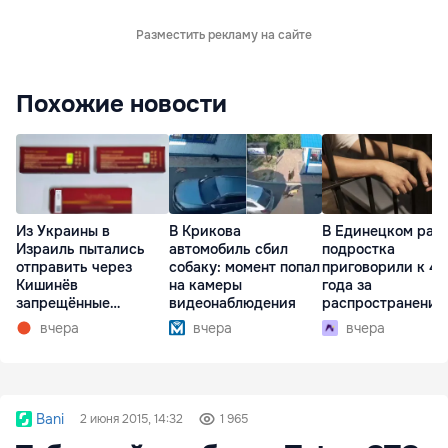
Разместить рекламу на сайте
Похожие новости
Из Украины в
В Крикова
В Единецком рай
Израиль пытались
автомобиль сбил
подростка
отправить через
собаку: момент попал
приговорили к 4,
Кишинёв
на камеры
года за
запрещённые
видеонаблюдения
распространение
препараты
наркотиков
вчера
вчера
вчера
Bani
2 июня 2015, 14:32
1 965