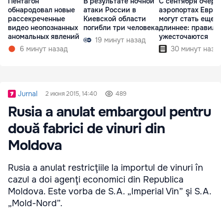
Пентагон
В результате ночной
С сентября очере
обнародовал новые
атаки России в
аэропортах Евро
рассекреченные
Киевской области
могут стать еще
видео неопознанных
погибли три человека
длиннее: правила
аномальных явлений
ужесточаются
19 минут назад
6 минут назад
30 минут наза
Jurnal
2 июня 2015, 14:40
489
Rusia a anulat embargoul pentru
două fabrici de vinuri din
Moldova
Rusia a anulat restricţiile la importul de vinuri în
cazul a doi agenţi economici din Republica
Moldova. Este vorba de S.A. „Imperial Vin” şi S.A.
„Mold-Nord”.