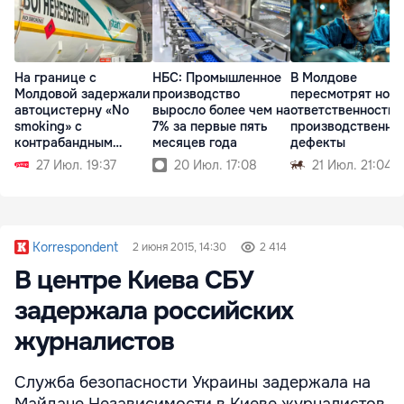
На границе с
НБС: Промышленное
В Молдове
Молдовой задержали
производство
пересмотрят нор
автоцистерну «No
выросло более чем на
ответственности 
smoking» с
7% за первые пять
производственны
контрабандным
месяцев года
дефекты
табаком
27 Июл. 19:37
20 Июл. 17:08
21 Июл. 21:04
Korrespondent
2 июня 2015, 14:30
2 414
В центре Киева СБУ
задержала российских
журналистов
Служба безопасности Украины задержала на
Майдане Независимости в Киеве журналистов