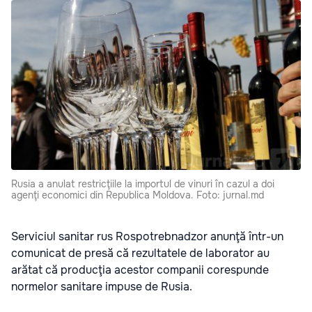
Rusia a anulat restricţiile la importul de vinuri în cazul a doi
agenţi economici din Republica Moldova. Foto: jurnal.md
Serviciul sanitar rus Rospotrebnadzor anunţă într-un
comunicat de presă că rezultatele de laborator au
arătat că producţia acestor companii corespunde
normelor sanitare impuse de Rusia.