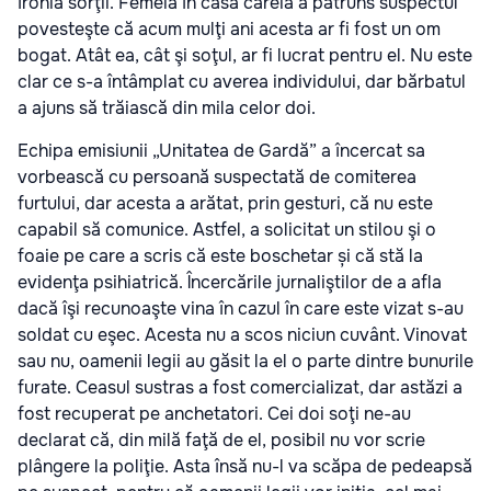
Ironia sorţii. Femeia în casa căreia a pătruns suspectul
povesteşte că acum mulţi ani acesta ar fi fost un om
bogat. Atât ea, cât şi soţul, ar fi lucrat pentru el. Nu este
clar ce s-a întâmplat cu averea individului, dar bărbatul
a ajuns să trăiască din mila celor doi.
Echipa emisiunii „Unitatea de Gardă” a încercat sa
vorbească cu persoană suspectată de comiterea
furtului, dar acesta a arătat, prin gesturi, că nu este
capabil să comunice. Astfel, a solicitat un stilou şi o
foaie pe care a scris că este boschetar și că stă la
evidenţa psihiatrică. Încercările jurnaliştilor de a afla
dacă îşi recunoaşte vina în cazul în care este vizat s-au
soldat cu eşec. Acesta nu a scos niciun cuvânt. Vinovat
sau nu, oamenii legii au găsit la el o parte dintre bunurile
furate. Ceasul sustras a fost comercializat, dar astăzi a
fost recuperat pe anchetatori. Cei doi soţi ne-au
declarat că, din milă faţă de el, posibil nu vor scrie
plângere la poliţie. Asta însă nu-l va scăpa de pedeapsă