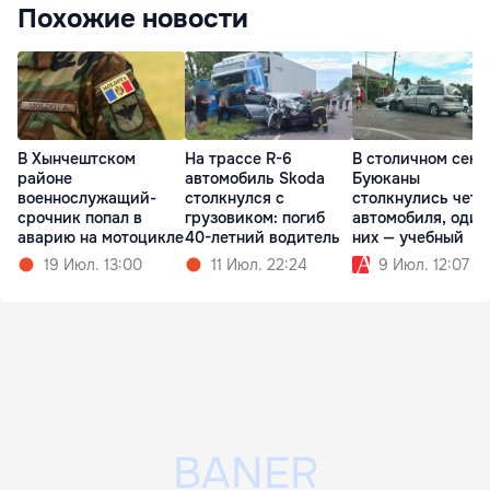
Похожие новости
В Хынчештском
На трассе R-6
В столичном сект
районе
автомобиль Skoda
Буюканы
военнослужащий-
столкнулся с
столкнулись чет
срочник попал в
грузовиком: погиб
автомобиля, один
аварию на мотоцикле
40-летний водитель
них — учебный
19 Июл. 13:00
11 Июл. 22:24
9 Июл. 12:07