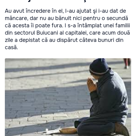
Au avut încredere în el, l-au ajutat şi i-au dat de
mâncare, dar nu au bănuit nici pentru o secundă
că acesta îi poate fura. I s-a întâmplat unei familii
din sectorul Buiucani al capitalei, care acum două
zile a depistat că au dispărut câteva bunuri din
casă.