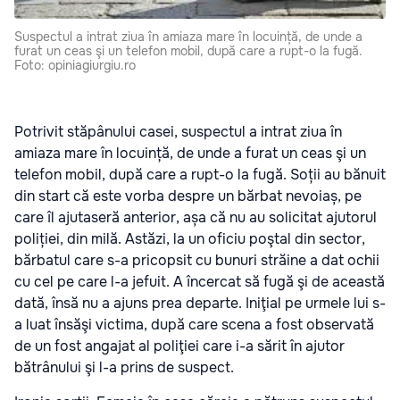
Suspectul a intrat ziua în amiaza mare în locuință, de unde a
furat un ceas şi un telefon mobil, după care a rupt-o la fugă.
Foto: opiniagiurgiu.ro
Potrivit stăpânului casei, suspectul a intrat ziua în
amiaza mare în locuință, de unde a furat un ceas şi un
telefon mobil, după care a rupt-o la fugă. Soții au bănuit
din start că este vorba despre un bărbat nevoiaș, pe
care îl ajutaseră anterior, așa că nu au solicitat ajutorul
poliției, din milă. Astăzi, la un oficiu poştal din sector,
bărbatul care s-a pricopsit cu bunuri străine a dat ochii
cu cel pe care l-a jefuit. A încercat să fugă şi de această
dată, însă nu a ajuns prea departe. Iniţial pe urmele lui s-
a luat însăşi victima, după care scena a fost observată
de un fost angajat al poliţiei care i-a sărit în ajutor
bătrânului şi l-a prins de suspect.