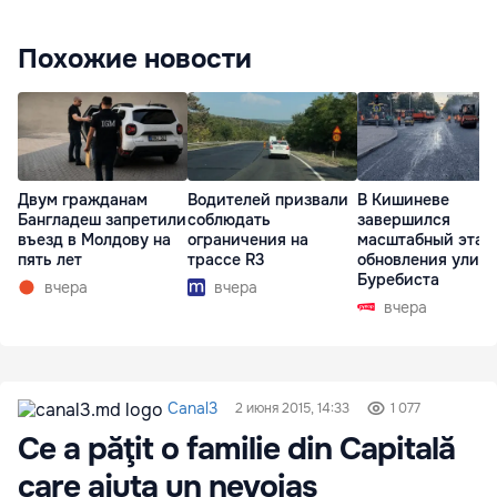
Похожие новости
Двум гражданам
Водителей призвали
В Кишиневе
Бангладеш запретили
соблюдать
завершился
въезд в Молдову на
ограничения на
масштабный этап
пять лет
трассе R3
обновления улиц
Буребиста
вчера
вчера
вчера
Canal3
2 июня 2015, 14:33
1 077
Ce a păţit o familie din Capitală
care ajuta un nevoiaş