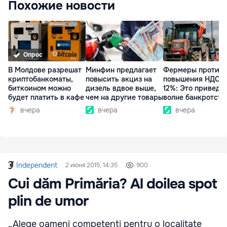
Похожие новости
Опрос
В Молдове разрешат
Минфин предлагает
Фермеры против
криптобанкоматы,
повысить акциз на
повышения НДС д
биткоином можно
дизель вдвое выше,
12%: Это приведет
будет платить в кафе
чем на другие товары
волне банкротств
вчера
вчера
вчера
Independent
2 июня 2015, 14:35
900
Cui dăm Primăria? Al doilea spot
plin de umor
„Alege oameni competenți pentru o localitate