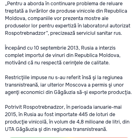
„Pentru a aborda în continuare problema de reluare
treptată a livrărilor de produse vinicole din Republica
Moldova, companiile vor prezenta mostre ale
produselor lor pentru expertiză în laboratorul autorizat
Rospotrebnadzor”, precizează serviciul sanitar rus.
Începând cu 10 septembrie 2013, Rusia a interzis
complet importul de vinuri din Republica Moldova,
motivând că nu respectă cerinţele de calitate.
Restricţiile impuse nu s-au referit însă şi la regiunea
transnistreană, iar ulterior Moscova a permis şi unor
agenţi economici din Găgăuzia să-şi exporte producţia.
Potrivit Rospotrebnadzor, în perioada ianuarie-mai
2015, în Rusia au fost importate 445 de loturi de
producţie vinicolă, în volum de 4,8 milioane de litri, din
UTA Găgăuzia şi din regiunea transnistreană.