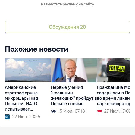
Разместить рекламу на сайте
Обсуждения
20
Похожие новости
Американские
Первые учения
Гражданина Мол
стратосферные
"коалиции
задержали в Пол
микрошары над
желающих" пройдут в
во время ликвид
Польшей: НАТО
Польше осенью
нарколаборатори
испытывает
15 Июл. 07:18
27 Июл. 17:02
технологии будущего
22 Июл. 23:25