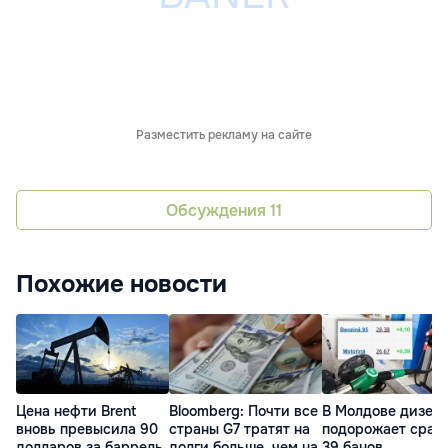
Разместить рекламу на сайте
Обсуждения
11
Похожие новости
Цена нефти Brent
Bloomberg: Почти все
В Молдове дизел
вновь превысила 90
страны G7 тратят на
подорожает сразу
долларов за баррель
долги больше, чем на
39 банов