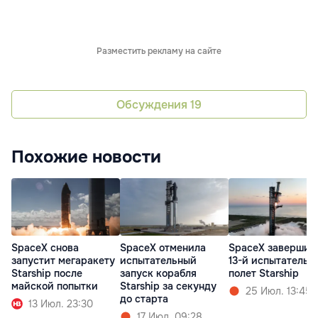
Разместить рекламу на сайте
Обсуждения
19
Похожие новости
SpaceX снова
SpaceX отменила
SpaceX завершил
запустит мегаракету
испытательный
13-й испытательн
Starship после
запуск корабля
полет Starship
майской попытки
Starship за секунду
25 Июл. 13:45
до старта
13 Июл. 23:30
17 Июл. 09:28