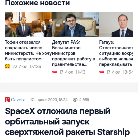
Похожие новости
Тофан отказался
Депутат PAS:
Гагауз:
сокращать число
Большинство
Ответственность 
министерств: Не хочу
министров
ситуацию вокруг
быть популистом
продолжат работу в
выборов нельзя
правительстве
перекладывать н
22 Июл. 07:36
Тофана
автономию
17 Июл. 11:43
17 Июл. 18:54
Gazeta
17 апреля 2023, 18:24
4 959
SpaceX отложила первый
орбитальный запуск
сверхтяжелой ракеты Starship