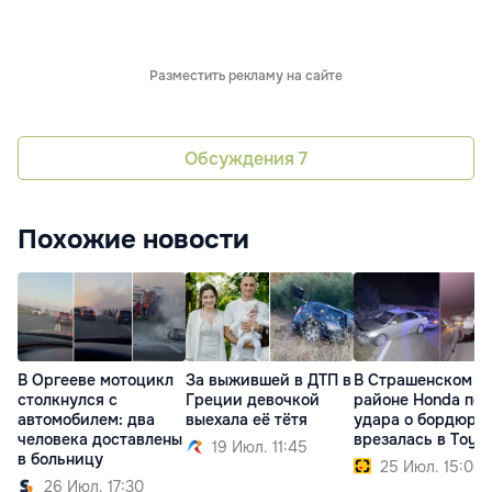
Разместить рекламу на сайте
Обсуждения
7
Похожие новости
В Оргееве мотоцикл
За выжившей в ДТП в
В Страшенском
столкнулся с
Греции девочкой
районе Honda пос
автомобилем: два
выехала её тётя
удара о бордюр
человека доставлены
врезалась в Toyo
19 Июл. 11:45
в больницу
25 Июл. 15:00
26 Июл. 17:30