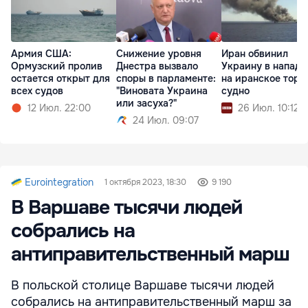
Армия США:
Снижение уровня
Иран обвинил
Ормузский пролив
Днестра вызвало
Украину в напад
остается открыт для
споры в парламенте:
на иранское торг
всех судов
"Виновата Украина
судно
или засуха?"
12 Июл. 22:00
26 Июл. 10:12
24 Июл. 09:07
Eurointegration
1 октября 2023, 18:30
9 190
В Варшаве тысячи людей
собрались на
антиправительственный марш
В польской столице Варшаве тысячи людей
собрались на антиправительственный марш за