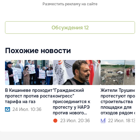
Разместить рекламу на сайте
Обсуждения
12
Похожие новости
В Кишиневе проходит
"Гражданский
Жители Трушен
протест против роста
конгресс"
протестуют прот
тарифа на газ
присоединится к
строительства
протесту у НАРЭ
площадки для
24 Июл. 10:36
против нового
отходов рядом с
тарифного шока
домами
23 Июл. 20:36
22 Июл. 18:13