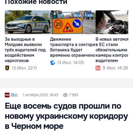
Похожие новости
За выходные в
Движение
В новых автомоби
Молдове выявили
транспорта в секторе
в ЕС стали
трёх водителей под
Ботаника будет
обязательными
воздействием
временно ограничено
камеры контроля 
наркотиков
водителем
13 Июл. 14:05
13 Июл. 22:11
9 Июл. 14:28
Bbc
1 октября 2023, 18:45
7 993
Еще восемь судов прошли по
новому украинскому коридору
в Черном море