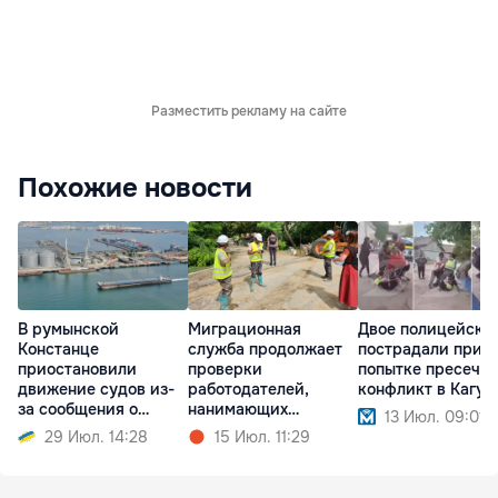
Разместить рекламу на сайте
Похожие новости
В румынской
Миграционная
Двое полицейски
Констанце
служба продолжает
пострадали при
приостановили
проверки
попытке пресечь
движение судов из-
работодателей,
конфликт в Кагул
за сообщения о
нанимающих
13 Июл. 09:01
возможном взрыве
иностранцев
29 Июл. 14:28
15 Июл. 11:29