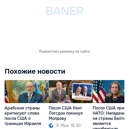
Разместить рекламу на сайте
Похожие новости
Арабские страны
Посол США Кент
Посол США при
критикуют слова
Логсдон покинул
НАТО: Нападение
посла США о
Молдову
на страны Балтии
границах Израиля
является
31 Мая. 16:30
неизбежным