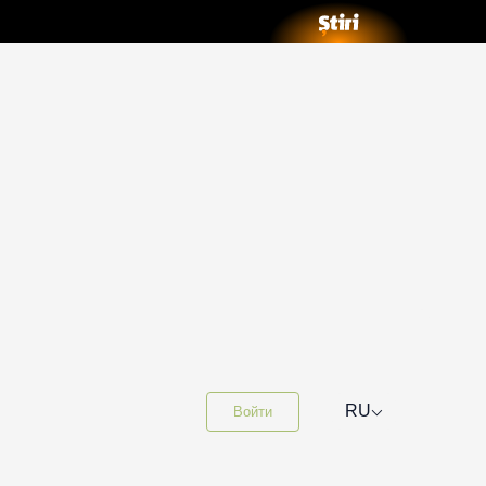
⌵
RU
Войти