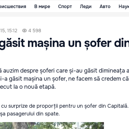
оисшествия
В мире
Спорт
Леди
Авто
Нау
5, 15:12
4 598
găsit mașina un șofer di
 auzim despre șoferi care și-au găsit dimineața 
 și-a găsit mașina un șofer, ne facem să credem că
trecut la o nouă etapă.
u surprize de proporții pentru un șofer din Capitală.
 ușa pasagerului din spate.