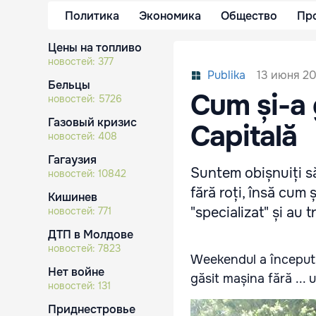
Политика
Экономика
Общество
Пр
Цены на топливо
новостей:
377
13 июня 201
Publika
Бельцы
Cum și-a 
новостей:
5726
Газовый кризис
Capitală
новостей:
408
Гагаузия
Suntem obișnuiți să
новостей:
10842
fără roți, însă cum
Кишинев
"specializat" și au 
новостей:
771
ДТП в Молдове
новостей:
7823
Weekendul a început c
Нет войне
găsit mașina fără ...
новостей:
131
Приднестровье