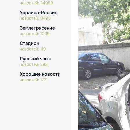
новостей:
34989
Украина-Россия
новостей:
8493
Землетрясение
новостей:
1009
Стадион
новостей:
119
Русский язык
новостей:
292
Хорошие новости
новостей:
1721