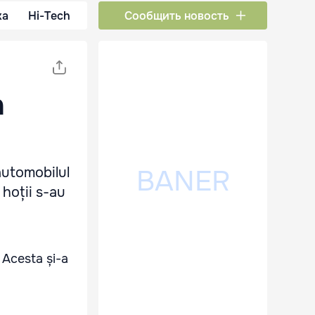
ка
Hi-Tech
Сообщить новость
n
automobilul
 hoții s-au
 Acesta și-a