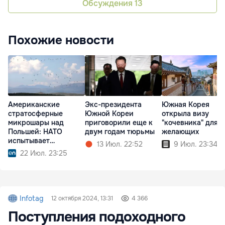
Обсуждения
13
Похожие новости
Американские
Экс-президента
Южная Корея
стратосферные
Южной Кореи
открыла визу
микрошары над
приговорили еще к
"кочевника" для в
Польшей: НАТО
двум годам тюрьмы
желающих
испытывает
13 Июл. 22:52
9 Июл. 23:34
технологии будущего
22 Июл. 23:25
Infotag
12 октября 2024, 13:31
4 366
Поступления подоходного