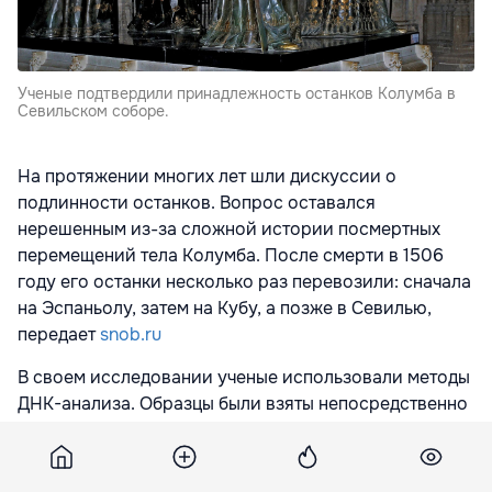
Ученые подтвердили принадлежность останков Колумба в
Севильском соборе.
На протяжении многих лет шли дискуссии о
подлинности останков. Вопрос оставался
нерешенным из-за сложной истории посмертных
перемещений тела Колумба. После смерти в 1506
году его останки несколько раз перевозили: сначала
на Эспаньолу, затем на Кубу, а позже в Севилью,
передает
snob.ru
В своем исследовании ученые использовали методы
ДНК-анализа. Образцы были взяты непосредственно
из захоронения в Севильском соборе. Данные
останков сравнили с ДНК его брата Диего и сына
Фернандо. Руководитель исследования Хосе