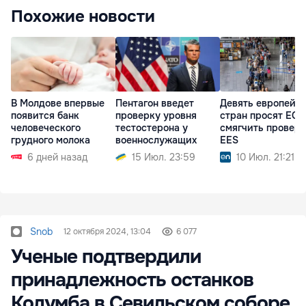
Похожие новости
В Молдове впервые
Пентагон введет
Девять европейс
появится банк
проверку уровня
стран просят ЕС
человеческого
тестостерона у
смягчить провер
грудного молока
военнослужащих
EES
6 дней назад
15 Июл. 23:59
10 Июл. 21:21
Snob
12 октября 2024, 13:04
6 077
Ученые подтвердили
принадлежность останков
Колумба в Севильском соборе