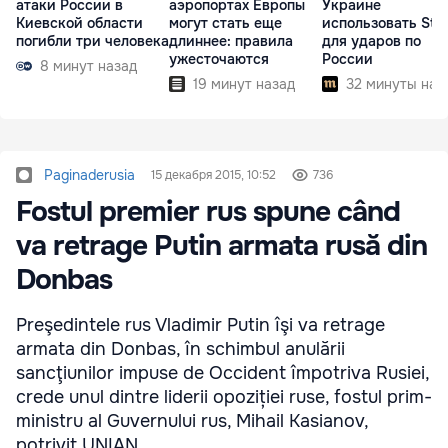
атаки России в
аэропортах Европы
Украине
Киевской области
могут стать еще
использовать Star
погибли три человека
длиннее: правила
для ударов по
ужесточаются
России
8 минут назад
19 минут назад
32 минуты наз
Paginaderusia
15 декабря 2015, 10:52
736
Fostul premier rus spune când
va retrage Putin armata rusă din
Donbas
Preşedintele rus Vladimir Putin îşi va retrage
armata din Donbas, în schimbul anulării
sancţiunilor impuse de Occident împotriva Rusiei,
crede unul dintre liderii opoziției ruse, fostul prim-
ministru al Guvernului rus, Mihail Kasianov,
potrivit UNIAN.