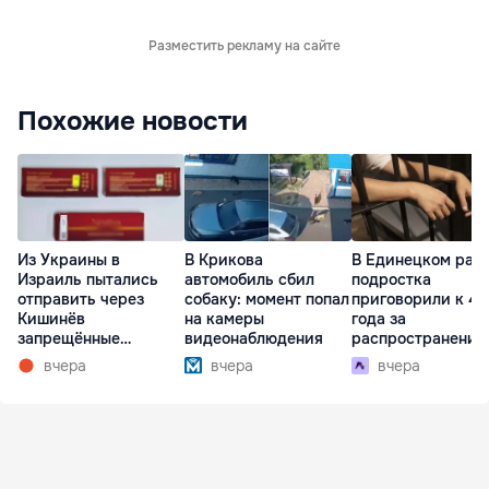
Разместить рекламу на сайте
Похожие новости
Из Украины в
В Крикова
В Единецком рай
Израиль пытались
автомобиль сбил
подростка
отправить через
собаку: момент попал
приговорили к 4,
Кишинёв
на камеры
года за
запрещённые
видеонаблюдения
распространение
препараты
наркотиков
вчера
вчера
вчера