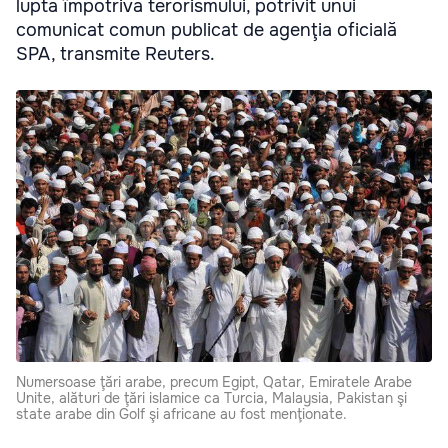
lupta împotriva terorismului, potrivit unui
comunicat comun publicat de agenţia oficială
SPA, transmite Reuters.
Numersoase ţări arabe, precum Egipt, Qatar, Emiratele Arabe
Unite, alături de ţări islamice ca Turcia, Malaysia, Pakistan şi
state arabe din Golf şi africane au fost menţionate.