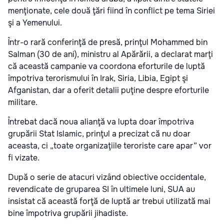
menţionate, cele două ţări fiind în conflict pe tema Siriei
şi a Yemenului.
Într-o rară conferinţă de presă, prinţul Mohammed bin
Salman (30 de ani), ministru al Apărării, a declarat marţi
că această campanie va coordona eforturile de luptă
împotriva terorismului în Irak, Siria, Libia, Egipt şi
Afganistan, dar a oferit detalii puţine despre eforturile
militare.
Întrebat dacă noua alianţă va lupta doar împotriva
grupării Stat Islamic, prinţul a precizat că nu doar
aceasta, ci „toate organizaţiile teroriste care apar” vor
fi vizate.
După o serie de atacuri vizând obiective occidentale,
revendicate de gruparea SI în ultimele luni, SUA au
insistat că această forţă de luptă ar trebui utilizată mai
bine împotriva grupării jihadiste.