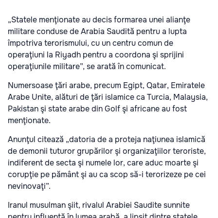
„Statele menţionate au decis formarea unei alianţe
militare conduse de Arabia Saudită pentru a lupta
împotriva terorismului, cu un centru comun de
operaţiuni la Riyadh pentru a coordona şi sprijini
operaţiunile militare”, se arată în comunicat.
Numersoase ţări arabe, precum Egipt, Qatar, Emiratele
Arabe Unite, alături de ţări islamice ca Turcia, Malaysia,
Pakistan şi state arabe din Golf şi africane au fost
menţionate.
Anunţul citează „datoria de a proteja naţiunea islamică
de demonii tuturor grupărilor şi organizaţiilor teroriste,
indiferent de secta şi numele lor, care aduc moarte şi
corupţie pe pământ şi au ca scop să-i terorizeze pe cei
nevinovaţi”.
Iranul musulman şiit, rivalul Arabiei Saudite sunnite
pentru influenţă în lumea arabă, a lipsit dintre statele