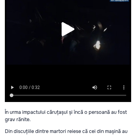
În urma impactului căruțașul și încă o persoană au fost
grav rănite.
Din discuțiile dintre martori reiese că cei din mașină au