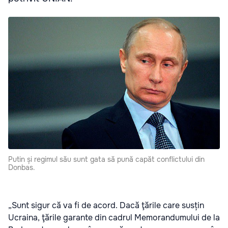
Putin și regimul său sunt gata să pună capăt conflictului din
Donbas.
„Sunt sigur că va fi de acord. Dacă ţările care susțin
Ucraina, ţările garante din cadrul Memorandumului de la