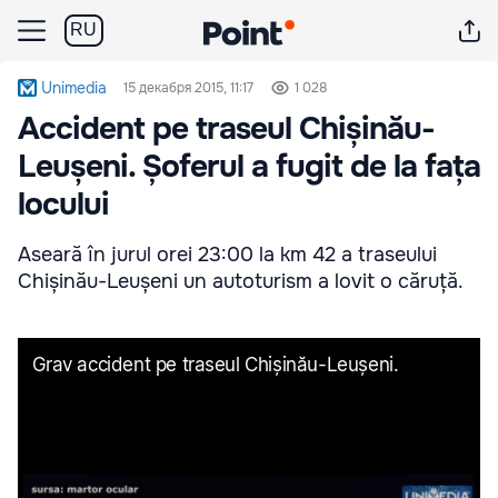
RU
Unimedia
15 декабря 2015, 11:17
1 028
Accident pe traseul Chișinău-
Leușeni. Șoferul a fugit de la fața
locului
Aseară în jurul orei 23:00 la km 42 a traseului
Chișinău-Leușeni un autoturism a lovit o căruță.