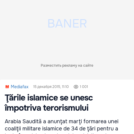
Разместить рекламу на сайте
Mediafax
15 декабря 2015, 11:10
1 001
Ţările islamice se unesc
împotriva terorismului
Arabia Saudită a anunţat marţi formarea unei
coaliţii militare islamice de 34 de ţări pentru a