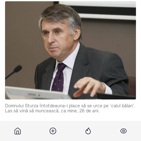
Domnului Sturza întotdeauna-i place să se urce pe ‘calul bălan’.
Las să vină să muncească, ca mine, 26 de ani.
„Domnului Sturza întotdeauna-i place să se urce pe