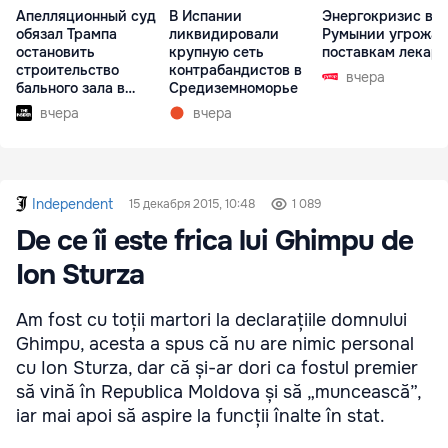
Апелляционный суд
В Испании
Энергокризис в
обязал Трампа
ликвидировали
Румынии угрожае
остановить
крупную сеть
поставкам лекарс
строительство
контрабандистов в
вчера
бального зала в
Средиземноморье
Белом доме
вчера
вчера
Independent
15 декабря 2015, 10:48
1 089
De ce îi este frica lui Ghimpu de
Ion Sturza
Am fost cu toții martori la declarațiile domnului
Ghimpu, acesta a spus că nu are nimic personal
cu Ion Sturza, dar că și-ar dori ca fostul premier
să vină în Republica Moldova și să „muncească”,
iar mai apoi să aspire la funcții înalte în stat.