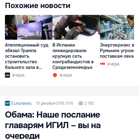
Похожие новости
Апелляционный суд
В Испании
Энергокризис в
обязал Трампа
ликвидировали
Румынии угрожае
остановить
крупную сеть
поставкам лекарс
строительство
контрабандистов в
вчера
бального зала в
Средиземноморье
Белом доме
вчера
вчера
Euronews
15 декабря 2015, 11:10
2 782
Обама: Наше послание
главарям ИГИЛ – вы на
очереди