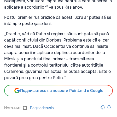
Budapesta, vor lucra împreună pentru a cere punerea în
aplicare a acordurilor” -a spus Kasianov.
Fostul premier rus prezice că acest lucru ar putea să se
întâmple peste şase luni.
„Practic, văd că Putin și regimul său sunt gata să pună
capăt conflictului din Donbas. Problema este că ei cer
ceva mai mult. Dacă Occidentul va continua să insiste
asupra punerii în aplicare depline a acordurilor de la
Minsk și a punctului final primar – transmiterea
frontierei şi a controlul teritoriului către autoritățile
ucrainene, guvernul rus actual ar putea accepta. Este o
povară prea grea pentru Putin.''
Подпишитесь на новости Point.md в Google
Источник
Paginaderusia