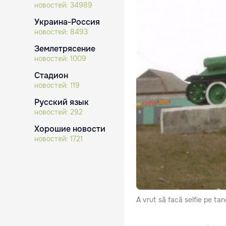
новостей:
34989
Украина-Россия
новостей:
8493
Землетрясение
новостей:
1009
Стадион
новостей:
119
Русский язык
новостей:
292
Хорошие новости
новостей:
1721
A vrut să facă selfie pe tan