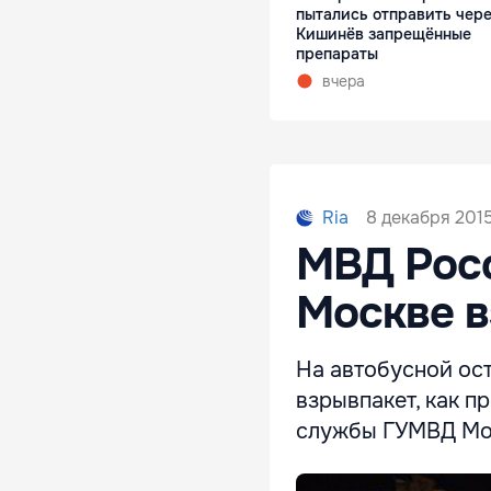
пытались отправить чер
Кишинёв запрещённые
препараты
вчера
8 декабря 2015
Ria
МВД Росс
Москве в
На автобусной ост
взрывпакет, как п
службы ГУМВД Мо