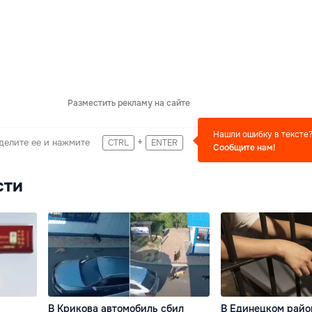
Разместить рекламу на сайте
Нашли ошибку в тексте
+
делите ее и нажмите
CTRL
ENTER
Сообщите нам!
сти
В Крикова автомобиль сбил
В Единецком райо