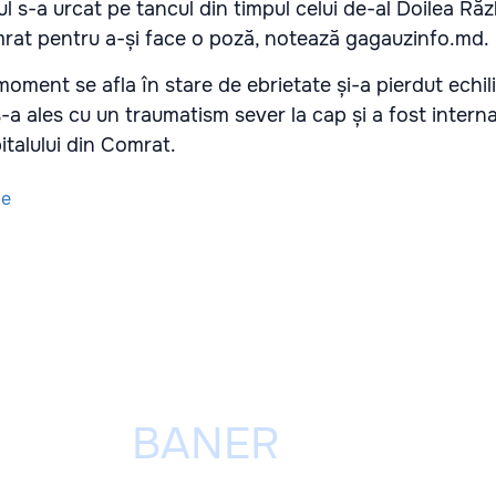
ărul s-a urcat pe tancul din timpul celui de-al Doilea Ră
omrat pentru a-și face o poză, notează gagauzinfo.md.
moment se afla în stare de ebrietate și-a pierdut echili
-a ales cu un traumatism sever la cap și a fost interna
italului din Comrat.
le