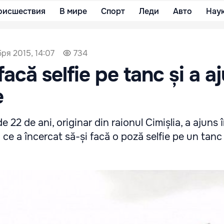
оисшествия
В мире
Спорт
Леди
Авто
Нау
ря 2015, 14:07
734
facă selfie pe tanc și a aj
e
e 22 de ani, originar din raionul Cimișlia, a ajuns 
 ce a încercat să-și facă o poză selfie pe un tanc