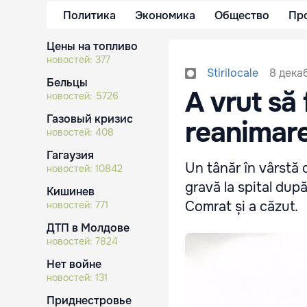
Политика
Экономика
Общество
Пр
Цены на топливо
новостей:
377
8 декаб
Stirilocale
Бельцы
A vrut să 
новостей:
5726
Газовый кризис
reanimar
новостей:
408
Гагаузия
Un tânăr în vârstă d
новостей:
10842
gravă la spital după
Кишинев
Comrat și a căzut.
новостей:
771
ДТП в Молдове
новостей:
7824
Нет войне
новостей:
131
Приднестровье