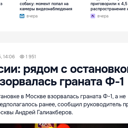
ез
собаку: момент попал на
приговорили к 4,5
камеры видеонаблюдения
распространение 
вчера
вчера
, 14:06
1 951
ии: рядом с остановко
зорвалась граната Ф-1
ановке в Москве взорвалась граната Ф-1, а не
редполагалось ранее, сообщил руководитель п
сквы Андрей Галиакберов.