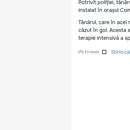
Potrivit poliției, tân
instalat în orașul C
Tânărul, care în acel 
căzut în gol. Acesta s
terapie intensivă a sp
Источник
Stiriloca