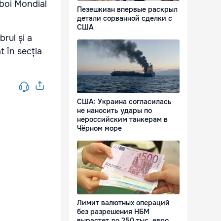
zboi Mondial
Пезешкиан впервые раскрыл
детали сорванной сделки с
США
brul și a
t în secția
США: Украина согласилась
не наносить удары по
нероссийским танкерам в
Чёрном море
Лимит валютных операций
без разрешения НБМ
вырастет до 250 тыс. евро