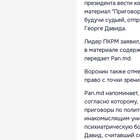
президента вести к
материал "Приговор
будучи судьей, отп
Георге Давида.
Лидер ПКРМ заявил,
в материале содерж
передает Pan.md.
Воронин также отме
право с точки зрени
Pan.md напоминает,
согласно которому,
приговоры по полит
инакомыслящим унио
психиатрическую бо
Давид, считавший 