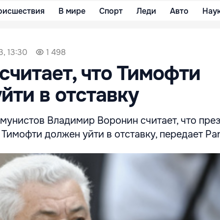
оисшествия
В мире
Спорт
Леди
Авто
Нау
3, 13:30
1 498
считает, что Тимофти
йти в отставку
мунистов Владимир Воронин считает, что пре
имофти должен уйти в отставку, передает Pa