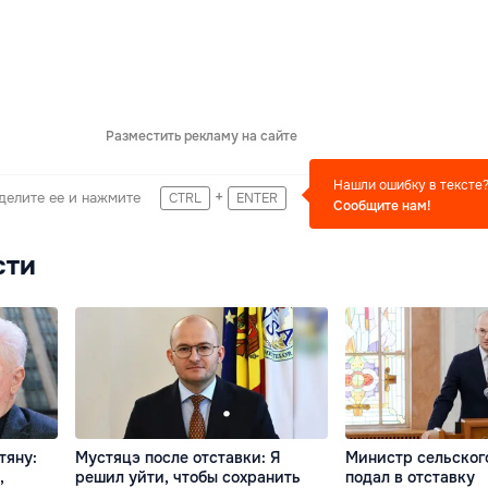
Разместить рекламу на сайте
Нашли ошибку в тексте
+
делите ее и нажмите
CTRL
ENTER
Сообщите нам!
сти
тяну:
Мустяцэ после отставки: Я
Министр сельског
,
решил уйти, чтобы сохранить
подал в отставку