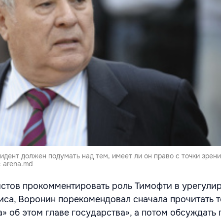
зидент должен подумать над тем, имеет ли он право с точки зрен
: arena.md
стов прокомментировать роль Тимофти в урегули
иса, Воронин порекомендовал сначала прочитать то
» об этом главе государства», а потом обсуждать 