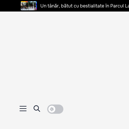
Un tânăr, bătut cu bestialitate în Parcul L