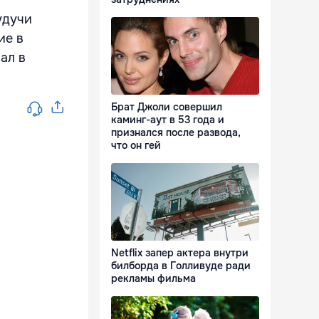
удучи
ие в
ал в
Брат Джоли совершил
каминг-аут в 53 года и
признался после развода,
что он гей
Netflix запер актера внутри
билборда в Голливуде ради
рекламы фильма