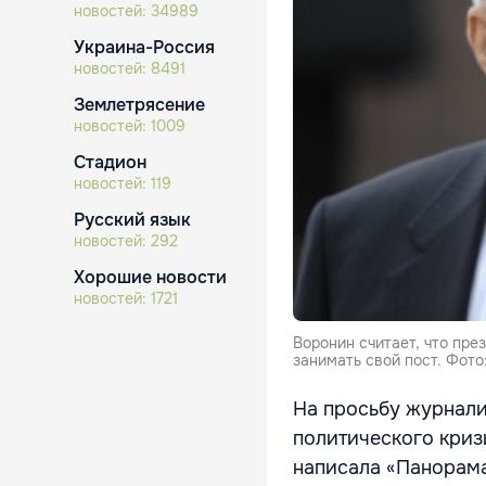
новостей:
34989
Украина-Россия
новостей:
8491
Землетрясение
новостей:
1009
Стадион
новостей:
119
Русский язык
новостей:
292
Хорошие новости
новостей:
1721
Воронин считает, что пре
занимать свой пост. Фото
На просьбу журнали
политического криз
написала «Панорама