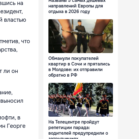
Названы 5 самых дешевых
вшись на
направлений Европы для
езидент,
отдыха в 2026 году
й властью
тметив, что
рства,
Обманули покупателей
квартир в Сочи и прятались
в Молдове: их отправили
т ли он
обратно в РФ
ание,
 выносил
офти, в
На Телецентре пройдут
ин Георге
репетиции парада:
водителей предупредили о
затруднениях