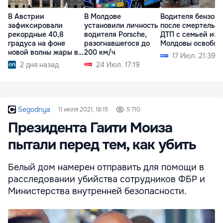
В Австрии
В Молдове
Водителя бензово
зафиксировали
установили личность
после смертельно
рекордные 40,8
водителя Porsche,
ДТП с семьей из
градуса на фоне
разогнавшегося до
Молдовы освобод
новой волны жары в
200 км/ч
17 Июл. 21:39
Европе
2 дня назад
24 Июл. 17:19
Segodnya
11 июля 2021, 18:15
5 710
Президента Гаити Моиза
пытали перед тем, как убить
Белый дом намерен отправить для помощи в
расследовании убийства сотрудников ФБР и
Министерства внутренней безопасности.