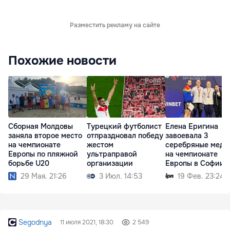
Разместить рекламу на сайте
Похожие новости
Сборная Молдовы
Турецкий футболист
Елена Еригина
заняла второе место
отпраздновал победу
завоевала 3
на чемпионате
жестом
серебряные меда
Европы по пляжной
ультраправой
на чемпионате
борьбе U20
организации
Европы в Софии
29 Мая. 21:26
3 Июл. 14:53
19 Фев. 23:24
Segodnya
11 июля 2021, 18:30
2 549