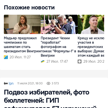
Похожие новости
Мадьяр предложил
Президент Чехии
Крецу не исключ
чемпионке по
"поработал"
участия в
шахматам стать
фотографом на
президентских
президентом Венгрии
гонках "Формулы-1" в
выборах: Думаю о
Венгрии
этом каждый веч
20 Июл. 11:27
27 Июл. 17:47
29 Июл. 20:23
Ipn
11 июля 2021, 18:00
3 573
Подвоз избирателей, фото
бюллетеней: ГИП