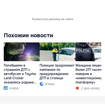
Разместить рекламу на сайте
Похожие новости
Погибшими в
Полиция продолжает
Женщина лишила
страшном ДТП с
кампании по
более 277 тысяч л
автобусом и Toyota
предупреждению
поверив в
Land Cruiser
ДТП в столице
«инвестиционную
оказались родные
платформу»
вчера
братья
вчера
2 дня назад