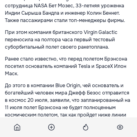
сотрудница NASA Бет Мозес, 33-летняя уроженка
Индии Сырыша Бандла и инженер Колин Беннет.
Также пассажирами стали топ-менеджеры фирмы.
При этом компания британского Virgin Galactic
переносила на полтора часа первый тестовый
суборбитальный полет своего ракетоплана.
Ранее стало известно, что перед полетом Брэнсона
посетил основатель компаний Tesla и SpaceX Илон
Маск.
До этого в компании Blue Origin, чей основатель и
богатейший человек мира Джефф Безос отправится
в космос 20 июля, заявили, что запланированный на
11 июля полет Брэнсона не будет полноценным
космическим полетом, так как пройдет ниже линии
Кармана — общепризнанной высоты в 100 км, с
которой начинается космос.