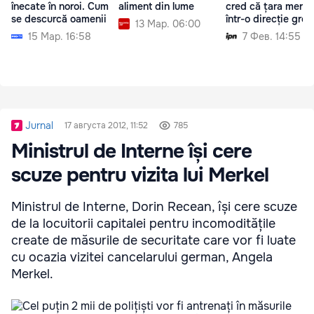
înecate în noroi. Cum
aliment din lume
cred că țara merg
se descurcă oamenii
într-o direcție greș
13 Мар. 06:00
15 Мар. 16:58
7 Фев. 14:55
Jurnal
17 августа 2012, 11:52
785
Ministrul de Interne își cere
scuze pentru vizita lui Merkel
Ministrul de Interne, Dorin Recean, își cere scuze
de la locuitorii capitalei pentru incomoditățile
create de măsurile de securitate care vor fi luate
cu ocazia vizitei cancelarului german, Angela
Merkel.