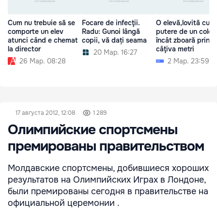
Cum nu trebuie să se
Focare de infecţii.
O elevă,lovită cu
comporte un elev
Radu: Gunoi lângă
putere de un coleg
atunci când e chemat
copii, vă dați seama
încât zboară prin a
la director
câţiva metri
20 Мар. 16:27
26 Мар. 08:28
2 Мар. 23:59
17 августа 2012, 12:08
1 289
Олимпийские спортсмены
премированы правительством
Молдавские спортсмены, добившиеся хороших
результатов на Олимпийских Играх в Лондоне,
были премированы сегодня в правительстве на
официальной церемонии .