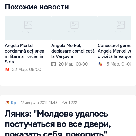
Похожие новости
Angela Merkel
Angela Merkel,
Cancelarul german
condamnă acţiunea
deplasare complicată
Angela Merkel va f
militară a Turciei în
la Varșovia
o vizită la Varşovia
Siria
20 Мар. 03:00
15 Мар. 01:00
22 Мар. 06:00
Kp
17 августа 2012, 11:48
1 222
Лянкэ: "Молдове удалось
постучаться во все двери,
показать себя, покорить"