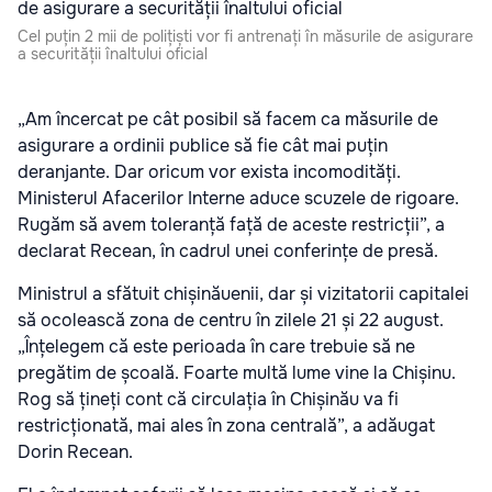
Cel puțin 2 mii de polițiști vor fi antrenați în măsurile de asigurare
a securității înaltului oficial
„Am încercat pe cât posibil să facem ca măsurile de
asigurare a ordinii publice să fie cât mai puțin
deranjante. Dar oricum vor exista incomodități.
Ministerul Afacerilor Interne aduce scuzele de rigoare.
Rugăm să avem toleranță față de aceste restricții”, a
declarat Recean, în cadrul unei conferințe de presă.
Ministrul a sfătuit chișinăuenii, dar și vizitatorii capitalei
să ocolească zona de centru în zilele 21 și 22 august.
„Înțelegem că este perioada în care trebuie să ne
pregătim de școală. Foarte multă lume vine la Chișinu.
Rog să țineți cont că circulația în Chișinău va fi
restricționată, mai ales în zona centrală”, a adăugat
Dorin Recean.