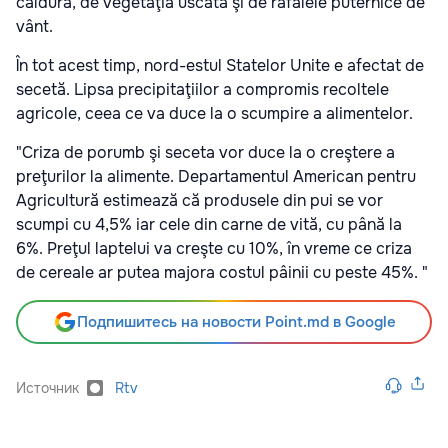
căldură, de vegetaţia uscată şi de rafalele puternice de
vânt.
În tot acest timp, nord-estul Statelor Unite e afectat de
secetă. Lipsa precipitaţiilor a compromis recoltele
agricole, ceea ce va duce la o scumpire a alimentelor.
"Criza de porumb şi seceta vor duce la o creştere a
preţurilor la alimente. Departamentul American pentru
Agricultură estimează că produsele din pui se vor
scumpi cu 4,5% iar cele din carne de vită, cu până la
6%. Preţul laptelui va creşte cu 10%, în vreme ce criza
de cereale ar putea majora costul pâinii cu peste 45%. "
Подпишитесь на новости Point.md в Google
Источник
Rtv