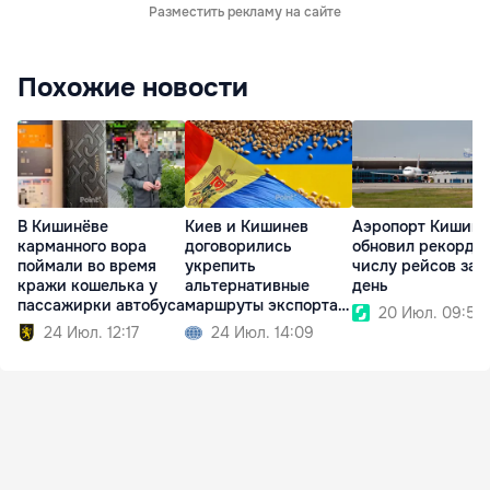
Разместить рекламу на сайте
Похожие новости
В Кишинёве
Киев и Кишинев
Аэропорт Кишине
карманного вора
договорились
обновил рекорд п
поймали во время
укрепить
числу рейсов за 
кражи кошелька у
альтернативные
день
пассажирки автобуса
маршруты экспорта
20 Июл. 09:50
зерна
24 Июл. 12:17
24 Июл. 14:09