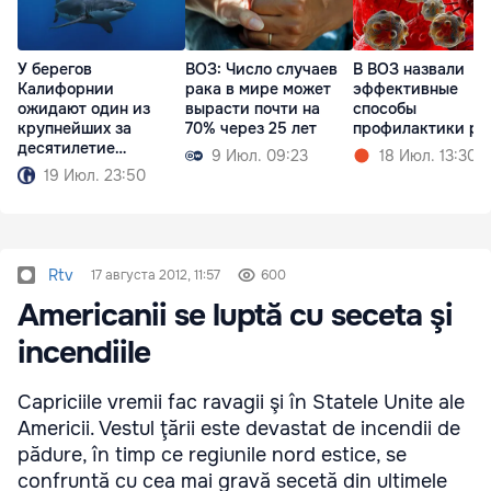
У берегов
ВОЗ: Число случаев
В ВОЗ назвали
Калифорнии
рака в мире может
эффективные
ожидают один из
вырасти почти на
способы
крупнейших за
70% через 25 лет
профилактики ра
десятилетие
9 Июл. 09:23
18 Июл. 13:30
притоков белых акул
19 Июл. 23:50
Rtv
17 августа 2012, 11:57
600
Americanii se luptă cu seceta şi
incendiile
Capriciile vremii fac ravagii şi în Statele Unite ale
Americii. Vestul ţării este devastat de incendii de
pădure, în timp ce regiunile nord estice, se
confruntă cu cea mai gravă secetă din ultimele