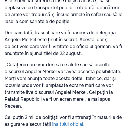
El a îndemnat șoferii să lase mașina acasă și să se
deplaseze cu transportul public. Totodată, deținătorii
de arme vor trebui să-și încuie armele în safeu sau să le
lase la comisariatele de poliție.
Deocamdată, traseul care va fi parcurs de delegația
Angelei Merkel este ținut în secret. Acesta, dar și
obiectivele care vor fi vizitate de oficialul german, va fi
anunțate în ajunul zilei de 22 august.
„Cetățenii care vor dori să o salute sau să asculte
discursul Angelei Merkel vor avea această posibilitate.
Marți vom anunța toate aceste detalii tehnice, dar și
locurile unde vor fi amplasate ecrane mari care vor
transmite live discursul Angelei Merkel. Cel puțin la
Palatul Republicii va fi un ecran mare”, a mai spus
Recean.
Cel puțin 2 mii de polițiști vor fi antrenați în măsurile de
asigurare a securității
înaltului oficial.