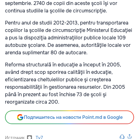
septembrie. 2740 de copii din aceste şcoli îşi vor
continua studiile la şcolile de circumscripţie.
Pentru anul de studii 2012-2013, pentru transportarea
copiilor la şcolile de circumscripţie Ministerul Educaţiei
a pus la dispoziţia administraţiilor publice locale 109
autobuze şcolare. De asemenea, autorităţile locale vor
arenda suplimentar 80 de autocare.
Reforma structurală în educaţie a început în 2005,
având drept scop sporirea calităţii în educaţie,
eficientizarea cheltuielilor publice şi creşterea
responsabilităţii în gestionarea resurselor. Din 2005
până în prezent au fost închise 73 de şcoli şi
reorganizate circa 200.
Подпишитесь на новости Point.md в Google
Источник
Tv7