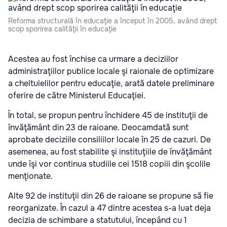
Reforma structurală în educaţie a început în 2005, având drept
scop sporirea calităţii în educaţie
Acestea au fost închise ca urmare a deciziilor
administraţiilor publice locale şi raionale de optimizare
a cheltuielilor pentru educaţie, arată datele preliminare
oferire de către Ministerul Educaţiei.
În total, se propun pentru închidere 45 de instituţii de
învăţământ din 23 de raioane. Deocamdată sunt
aprobate deciziile consiliilor locale în 25 de cazuri. De
asemenea, au fost stabilite şi instituţiile de învăţământ
unde îşi vor continua studiile cei 1518 copiii din şcolile
menţionate.
Alte 92 de instituţii din 26 de raioane se propune să fie
reorganizate. În cazul a 47 dintre acestea s-a luat deja
decizia de schimbare a statutului, începând cu 1