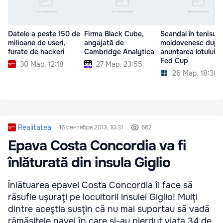
Datele a peste 150 de
Firma Black Cube,
Scandal în tenisul
milioane de useri,
angajată de
moldovenesc după
furate de hackeri
Cambridge Analytica
anunțarea lotului d
Fed Cup
30 Мар. 12:18
27 Мар. 23:55
26 Мар. 18:30
Realitatea
16 сентября 2013, 10:31
662
Epava Costa Concordia va fi
înlăturată din insula Giglio
Înlătuarea epavei Costa Concordia îi face să
răsufle uşuraţi pe locuitorii insulei Giglio! Mulţi
dintre aceştia susţin că nu mai suportau să vadă
rămăşiţele navei în care şi-au pierdut viaţa 34 de