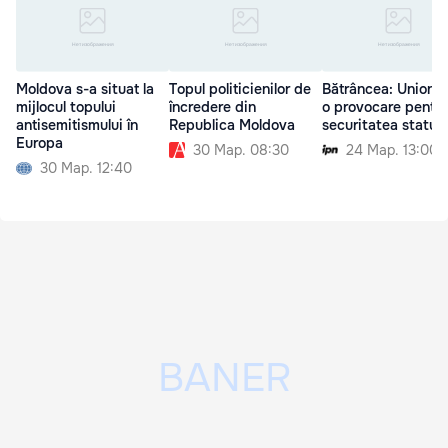
Moldova s-a situat la
Topul politicienilor de
Bătrâncea: Unionis
mijlocul topului
încredere din
o provocare pentru
antisemitismului în
Republica Moldova
securitatea statulu
Europa
30 Мар. 08:30
24 Мар. 13:00
30 Мар. 12:40