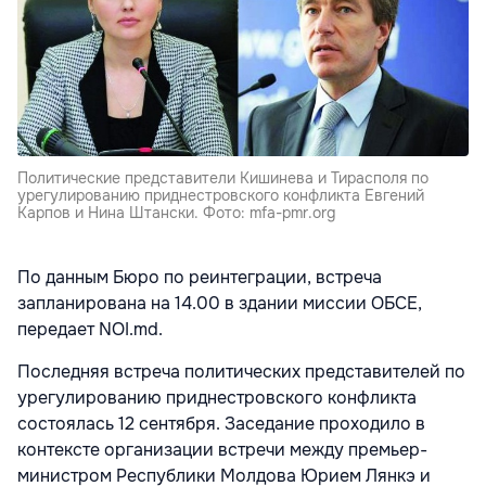
Политические представители Кишинева и Тирасполя по
урегулированию приднестровского конфликта Евгений
Карпов и Нина Штански. Фото: mfa-pmr.org
По данным Бюро по реинтеграции, встреча
запланирована на 14.00 в здании миссии ОБСЕ,
передает NOI.md.
Последняя встреча политических представителей по
урегулированию приднестровского конфликта
состоялась 12 сентября. Заседание проходило в
контексте организации встречи между премьер-
министром Республики Молдова Юрием Лянкэ и