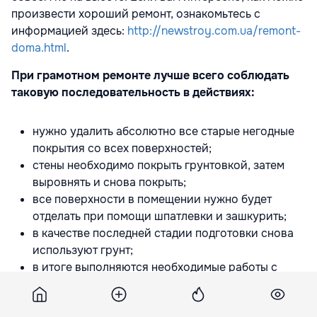
произвести хороший ремонт, ознакомьтесь с
информацией здесь:
http://newstroy.com.ua/remont-
doma.html
.
При грамотном ремонте лучше всего соблюдать
таковую последовательность в действиях:
нужно удалить абсолютно все старые негодные
покрытия со всех поверхностей;
стены необходимо покрыть грунтовкой, затем
выровнять и снова покрыть;
все поверхности в помещении нужно будет
отделать при помощи шпатлевки и зашкурить;
в качестве последней стадии подготовки снова
используют грунт;
в итоге выполняются необходимые работы с
окончательным покрытием.