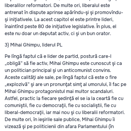
liberalilor reformatori. De multe ori, liberalul este
antrenat în dispute aprinse apărîndu-şi şi promovîndu-
şi iniţiativele. La acest capitol el este printre lideri,
înaintînd peste 80 de iniţiative legislative. În plus, el
este nu doar un deputat activ, ci şi un bun orator.
3) Mihai Ghimpu, liderul PL
Pe lîngă faptul că e lider de partid, postură care-l
„obligă” să fie activ, Mihai Ghimpu este cunoscut şi ca
un politician principal şi un anticomunist convins.
Aceste calităţi ale sale, pe lîngă faptul că este o fire
„explozivă” şi are un pronunţat simţ al umorului, îl fac pe
Mihai Ghimpu protagonistul mai multor scandaluri.
Astfel, practic la fiecare şedinţă el se ia la ceartă fie cu
comuniştii, fie cu democraţii, fie cu socialiştii, fie cu
liberal-democraţii, iar mai nou şi cu liberalii reformatori.
De multe ori, în ieşirile sale publice, Mihai Ghimpu îi
vizează şi pe politicienii din afara Parlamentului (în