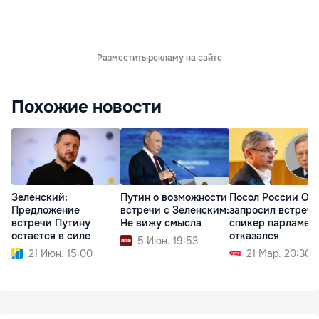
Разместить рекламу на сайте
Похожие новости
Зеленский:
Путин о возможности
Посол России Оз
Предложение
встречи с Зеленским:
запросил встречу
встречи Путину
Не вижу смысла
спикер парламен
остается в силе
отказался
5 Июн. 19:53
21 Июн. 15:00
21 Мар. 20:30