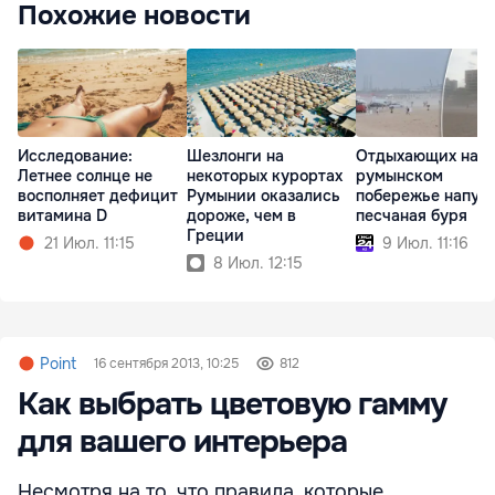
Похожие новости
Исследование:
Шезлонги на
Отдыхающих на
Летнее солнце не
некоторых курортах
румынском
восполняет дефицит
Румынии оказались
побережье напуг
витамина D
дороже, чем в
песчаная буря
Греции
21 Июл. 11:15
9 Июл. 11:16
8 Июл. 12:15
Point
16 сентября 2013, 10:25
812
Как выбрать цветовую гамму
для вашего интерьера
Несмотря на то, что правила, которые