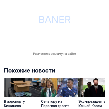
Разместить рекламу на сайте
Похожие новости
В аэропорту
Сенатору из
Экс-президента
Кишинева
Парагвая грозит
Южной Кореи