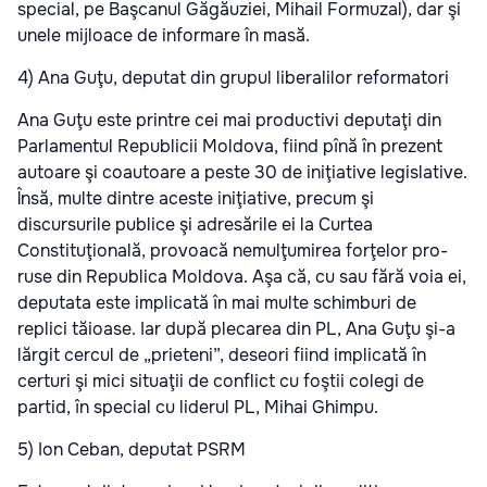
special, pe Başcanul Găgăuziei, Mihail Formuzal), dar şi
unele mijloace de informare în masă.
4) Ana Guţu, deputat din grupul liberalilor reformatori
Ana Guţu este printre cei mai productivi deputaţi din
Parlamentul Republicii Moldova, fiind pînă în prezent
autoare şi coautoare a peste 30 de iniţiative legislative.
Însă, multe dintre aceste iniţiative, precum şi
discursurile publice şi adresările ei la Curtea
Constituţională, provoacă nemulţumirea forţelor pro-
ruse din Republica Moldova. Aşa că, cu sau fără voia ei,
deputata este implicată în mai multe schimburi de
replici tăioase. Iar după plecarea din PL, Ana Guţu şi-a
lărgit cercul de „prieteni”, deseori fiind implicată în
certuri şi mici situaţii de conflict cu foştii colegi de
partid, în special cu liderul PL, Mihai Ghimpu.
5) Ion Ceban, deputat PSRM