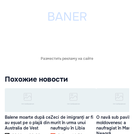
Разместить рекламу на сайте
Похожие новости
Balene moarte după ce
Zeci de imigranți ar fi
O navă sub pavilio
au eșuat pe o plajă din
murit în urma unui
moldovenesc a
Australia de Vest
naufragiu în Libia
naufragiat în Mare
Neagră