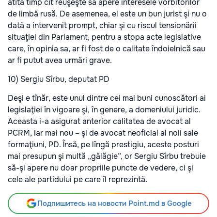
atîta timp cît reuşeşte să apere interesele vorbitorilor
de limbă rusă. De asemenea, el este un bun jurist şi nu o
dată a intervenit prompt, chiar şi cu riscul tensionării
situaţiei din Parlament, pentru a stopa acte legislative
care, în opinia sa, ar fi fost de o calitate îndoielnică sau
ar fi putut avea urmări grave.
10) Sergiu Sîrbu, deputat PD
Deşi e tînăr, este unul dintre cei mai buni cunoscători ai
legislaţiei în vigoare şi, în genere, a domeniului juridic.
Aceasta i-a asigurat anterior calitatea de avocat al
PCRM, iar mai nou – şi de avocat neoficial al noii sale
formaţiuni, PD. Însă, pe lîngă prestigiu, aceste posturi
mai presupun şi multă „gălăgie”, or Sergiu Sîrbu trebuie
să-şi apere nu doar propriile puncte de vedere, ci şi
cele ale partidului pe care îl reprezintă.
Подпишитесь на новости Point.md в Google