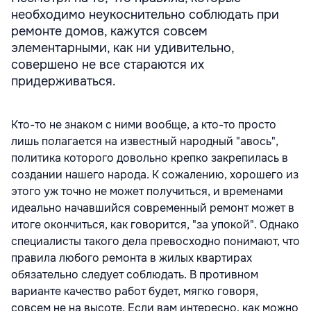
необходимо неукоснительно соблюдать при
ремонте домов, кажутся совсем
элементарными, как ни удивительно,
совершено не все стараются их
придерживаться.
Кто-то не знаком с ними вообще, а кто-то просто
лишь полагается на известный народный "авось",
политика которого довольно крепко закрепилась в
создании нашего народа. К сожалению, хорошего из
этого уж точно не может получиться, и временами
идеально начавшийся современный ремонт может в
итоге окончиться, как говорится, "за упокой". Однако
специалисты такого дела превосходно понимают, что
правила любого ремонта в жилых квартирах
обязательно следует соблюдать. В противном
варианте качество работ будет, мягко говоря,
совсем не на высоте. Если вам интересно, как можно