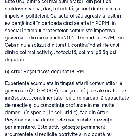
Este unul dintre cei mai buni oratori din politica
moldovenească, dar, totodată, şi unul dintre cei mai
impulsivi politicieni. Caracterul său agresiv a ieşit în
evidenţă încă în perioada cînd se afla în PCRM, în
special în timpul protestelor comuniste împotriva
guvernării din iarna anului 2012. Trecînd la PSRM, Ion
Ceban nu a scăzut din turaţii, continuînd să fie unul
dintre cei mai activi şi, totodată, cei mai gălăgioşi
deputaţi.
6) Artur Reşetnicov, deputat PCRM
Experienţa acumulată în timpul aflării comuniştilor la
guvernare (2001-2009), dar şi calităţile sale oratorice
înnăscute, „condimentate” cu o remarcabilă capacitate
de reacţie şi cu cunoştinţe profunde în mai multe
domenii (în special, în cel juridic), fac din Artur
Reşetnicov una dintre cele mai vizibile prezenţe
parlamentare. Este activ, găseşte permanent
argumentele şi replicile potrivite şi niciodată nu