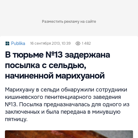
Разместить рекламу на сайте
Publika
16 сентября 2013, 10:39
1 482
В тюрьме №13 задержана
посылка с сельдью,
начиненной марихуаной
Марихуану в сельди обнаружили сотрудники
кишиневского пенитенциарного заведения
№13. Посылка предназначалась для одного из
заключенных и была передана в минувшую
пятницу.