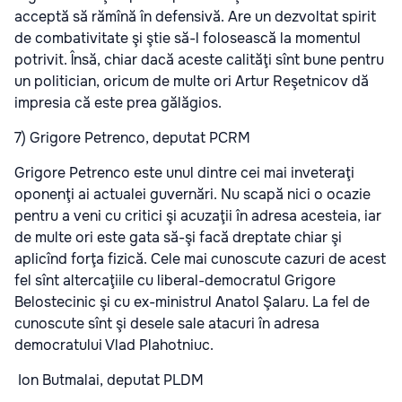
acceptă să rămînă în defensivă. Are un dezvoltat spirit
de combativitate şi ştie să-l folosească la momentul
potrivit. Însă, chiar dacă aceste calităţi sînt bune pentru
un politician, oricum de multe ori Artur Reşetnicov dă
impresia că este prea gălăgios.
7) Grigore Petrenco, deputat PCRM
Grigore Petrenco este unul dintre cei mai inveteraţi
oponenţi ai actualei guvernări. Nu scapă nici o ocazie
pentru a veni cu critici şi acuzaţii în adresa acesteia, iar
de multe ori este gata să-şi facă dreptate chiar şi
aplicînd forţa fizică. Cele mai cunoscute cazuri de acest
fel sînt altercaţiile cu liberal-democratul Grigore
Belostecinic şi cu ex-ministrul Anatol Şalaru. La fel de
cunoscute sînt şi desele sale atacuri în adresa
democratului Vlad Plahotniuc.
Ion Butmalai, deputat PLDM