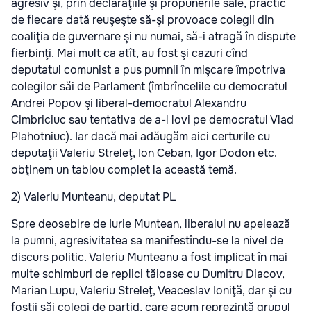
agresiv şi, prin declaraţiile şi propunerile sale, practic
de fiecare dată reuşeşte să-şi provoace colegii din
coaliţia de guvernare şi nu numai, să-i atragă în dispute
fierbinţi. Mai mult ca atît, au fost şi cazuri cînd
deputatul comunist a pus pumnii în mişcare împotriva
colegilor săi de Parlament (îmbrîncelile cu democratul
Andrei Popov şi liberal-democratul Alexandru
Cimbriciuc sau tentativa de a-l lovi pe democratul Vlad
Plahotniuc). Iar dacă mai adăugăm aici certurile cu
deputaţii Valeriu Streleţ, Ion Ceban, Igor Dodon etc.
obţinem un tablou complet la această temă.
2) Valeriu Munteanu, deputat PL
Spre deosebire de Iurie Muntean, liberalul nu apelează
la pumni, agresivitatea sa manifestîndu-se la nivel de
discurs politic. Valeriu Munteanu a fost implicat în mai
multe schimburi de replici tăioase cu Dumitru Diacov,
Marian Lupu, Valeriu Streleţ, Veaceslav Ioniţă, dar şi cu
foştii săi colegi de partid, care acum reprezintă grupul