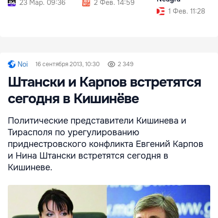
23 Мар. 09:36
2 Фев. 14:59
1 Фев. 11:28
Noi
16 сентября 2013, 10:30
2 349
Штански и Карпов встретятся
сегодня в Кишинёве
Политические представители Кишинева и
Тирасполя по урегулированию
приднестровского конфликта Евгений Карпов
и Нина Штански встретятся сегодня в
Кишиневе.