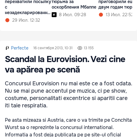
перехватили посылку
тюрьма за
приговорили еще
с
оскорбления Мбаппе
двум годам тюрь
незадекларированны
8 Июл. 09:28
13 Июл. 22:52
ми таблетками
29 Июл. 12:32
Perfecte
16 сентября 2013, 10:31
13 155
Scandal la Eurovision. Vezi cine
va apărea pe scenă
Concursul Eurovision nu mai este ce a fost odata.
Nu se mai pune accentul pe muzica, ci pe show,
costume, personalitati excentrice si aparitii care
iti taie respiratia.
Pe asta mizeaza si Austria, care o va trimite pe Conchita
Wurst sa o reprezinte la concursul international.
Informatia a fost deja publicata pe pe site-ul oficial