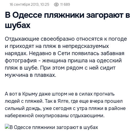
16 сентября 2013, 10:25
11 689
В Одессе пляжники загорают в
шубах
Отдыхающие своеобразно относятся к погоде
и приходят на пляж в непредсказуемых
нарядах. Недавно в Сети появилась забавная
фотография - женщина пришла на одесский
пляж в шубе. При этом рядом с ней сидит
мужчина в плавках.
А вот
в Крыму даже шторм не в силах прогнать
людей с пляжей
. Так в Ялте, где еще вчера прошел
сильный дождь, уже сегодня с утра
пляжи
в районе
набережной оккупированы отдыхающими.