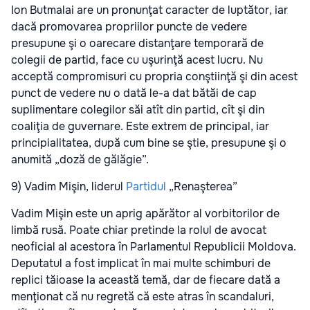
Ion Butmalai are un pronunţat caracter de luptător, iar
dacă promovarea propriilor puncte de vedere
presupune şi o oarecare distanţare temporară de
colegii de partid, face cu uşurinţă acest lucru. Nu
acceptă compromisuri cu propria conştiinţă şi din acest
punct de vedere nu o dată le-a dat bătăi de cap
suplimentare colegilor săi atît din partid, cît şi din
coaliţia de guvernare. Este extrem de principal, iar
principialitatea, după cum bine se ştie, presupune şi o
anumită „doză de gălăgie”.
9) Vadim Mişin, liderul
Partidul
„Renaşterea”
Vadim Mişin este un aprig apărător al vorbitorilor de
limbă rusă. Poate chiar pretinde la rolul de avocat
neoficial al acestora în Parlamentul Republicii Moldova.
Deputatul a fost implicat în mai multe schimburi de
replici tăioase la această temă, dar de fiecare dată a
menţionat că nu regretă că este atras în scandaluri,