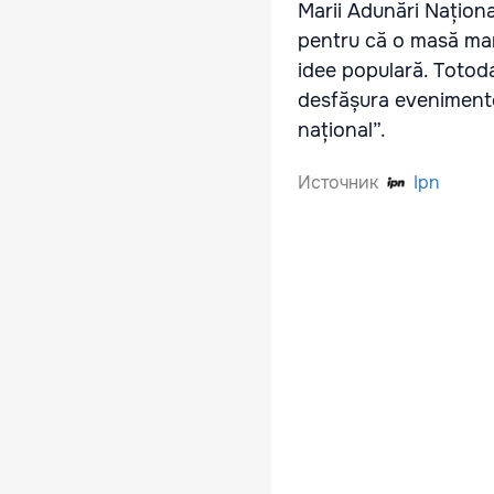
Marii Adunări Naționa
pentru că o masă mar
idee populară. Totoda
desfășura evenimentel
național”.
Источник
Ipn