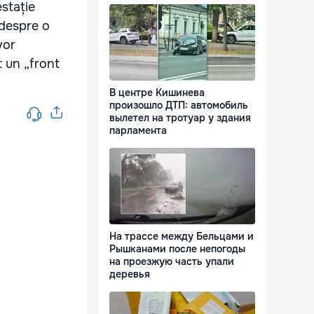
estație
 despre o
vor
t un „front
В центре Кишинева
произошло ДТП: автомобиль
вылетел на тротуар у здания
парламента
На трассе между Бельцами и
Рышканами после непогоды
на проезжую часть упали
деревья