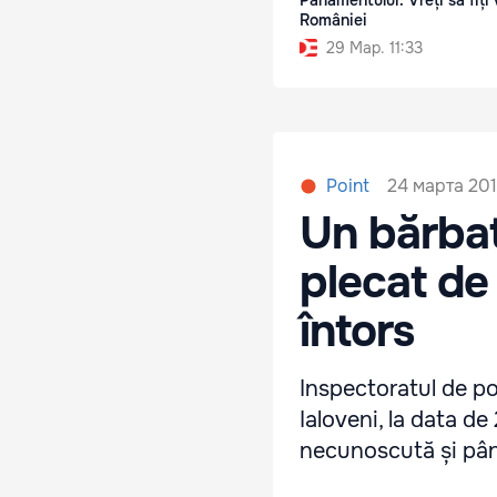
Parlamentului: Vreți să fiți 
României
29 Мар. 11:33
24 марта 201
Point
Un bărbat
plecat de 
întors
Inspectoratul de pol
Ialoveni, la data de
necunoscută și pân