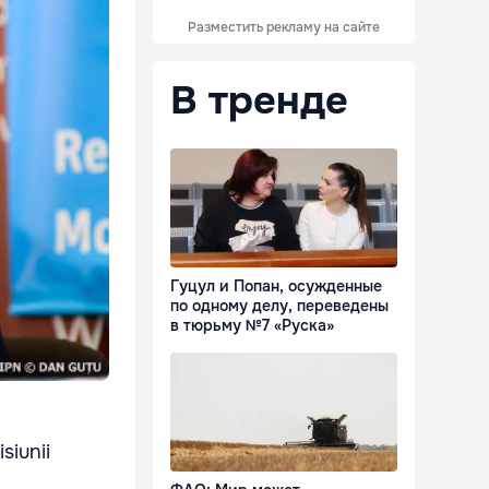
Разместить рекламу на сайте
В тренде
Гуцул и Попан, осужденные
по одному делу, переведены
в тюрьму №7 «Руска»
siunii