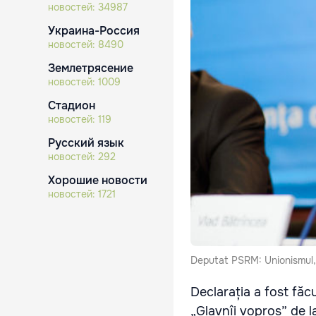
новостей:
34987
Украина-Россия
новостей:
8490
Землетрясение
новостей:
1009
Стадион
новостей:
119
Русский язык
новостей:
292
Хорошие новости
новостей:
1721
Deputat PSRM: Unionismul, 
Declarația a fost făcu
„Glavnîi vopros” de 