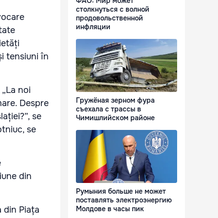
ФАО: Мир может
столкнуться с волной
ovocare
продовольственной
инфляции
tate
etăți
i tensiuni în
 „La noi
Гружёная зерном фура
mare. Despre
съехала с трассы в
ației?”, se
Чимишлийском районе
otniuc, se
e
iune din
Румыния больше не может
поставлять электроэнергию
 din Piața
Молдове в часы пик