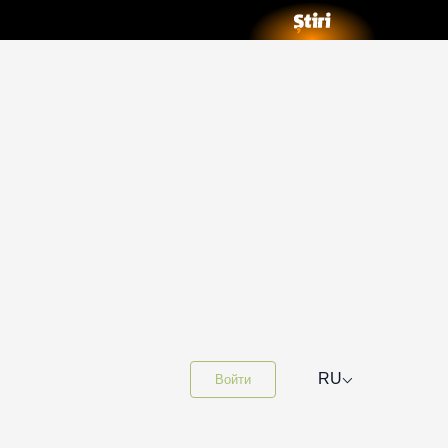
⌵
RU
Войти