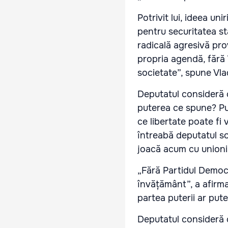
Potrivit lui, ideea un
pentru securitatea st
radicală agresivă pro
propria agendă, fără 
societate”, spune Vla
Deputatul consideră c
puterea ce spune? Pu
ce libertate poate fi 
întreabă deputatul soc
joacă acum cu unioniș
„Fără Partidul Democra
învățământ”, a afirma
partea puterii ar pute
Deputatul consideră c