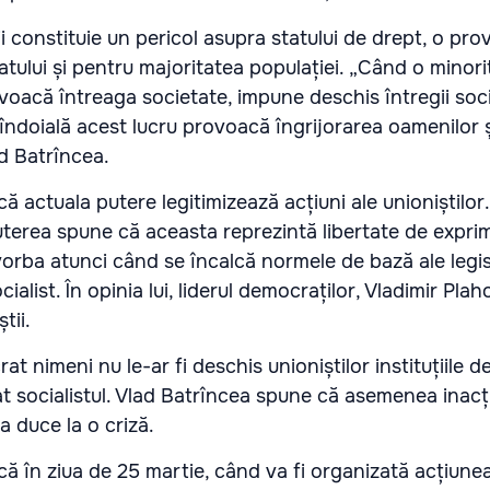
irii constituie un pericol asupra statului de drept, o pr
atului și pentru majoritatea populației. „Când o minori
voacă întreaga societate, impune deschis întregii soci
îndoială acest lucru provoacă îngrijorarea oamenilor ș
d Batrîncea.
ă actuala putere legitimizează acțiuni ale unioniștilor.
terea spune că aceasta reprezintă libertate de expri
vorba atunci când se încalcă normele de bază ale legisl
ialist. În opinia lui, liderul democraților, Vladimir Plah
tii.
t nimeni nu le-ar fi deschis unioniștilor instituțiile d
t socialistul. Vlad Batrîncea spune că asemenea inacț
a duce la o criză.
ă în ziua de 25 martie, când va fi organizată acțiunea