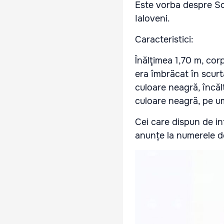
Este vorba despre Sol
Ialoveni.
Caracteristici:
Înălţimea 1,70 m, cor
era îmbrăcat în scurt
culoare neagră, încăl
culoare neagră, pe u
Cei care dispun de inf
anunțe la numerele d