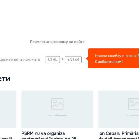
Разместить рекламу на сайте
Нашли ошибку в тексте
+
делите ее и нажмите
CTRL
ENTER
Сообщите нам!
сти
PSRM nu va organiza
Ion Ceban: Primăria