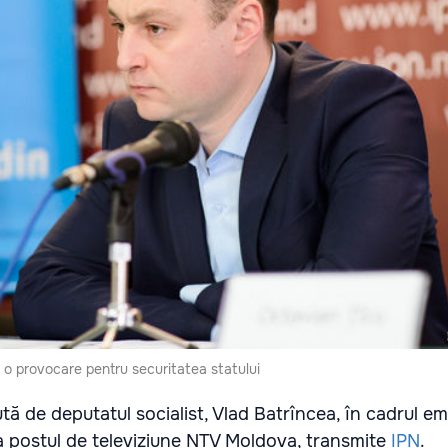
o provocare pentru securitatea statului
tă de deputatul socialist, Vlad Batrîncea, în cadrul emi
la postul de televiziune NTV Moldova, transmite
IPN
.