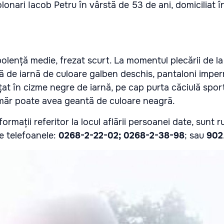
onari Iacob Petru în vârstă de 53 de ani, domiciliat î
polență medie, frezat scurt. La momentul plecării de la
ă de iarnă de culoare galben deschis, pantaloni imper
țat în cizme negre de iarnă, pe cap purta căciulă spor
măr poate avea geantă de culoare neagră.
ormații referitor la locul aflării persoanei date, sunt r
e telefoanele:
0268-2-22-02; 0268-2-38-98
; sau
902