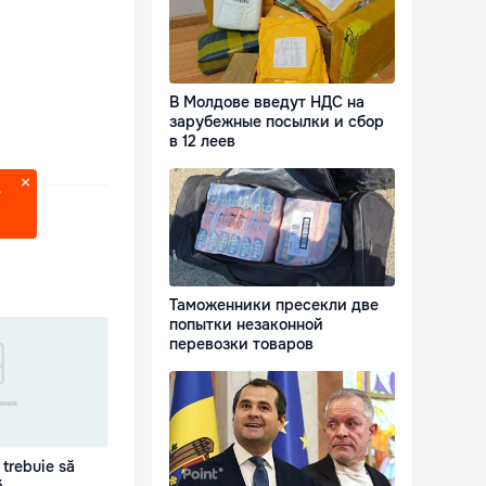
В Молдове введут НДС на
зарубежные посылки и сбор
в 12 леев
?
Таможенники пресекли две
попытки незаконной
перевозки товаров
 trebuie să