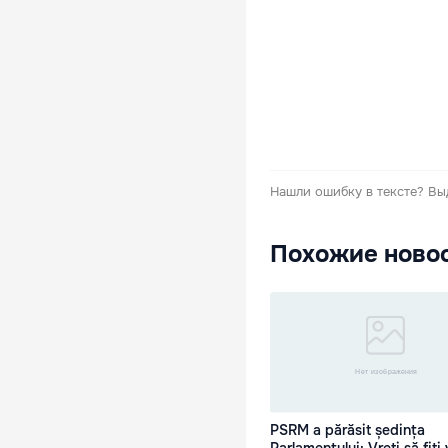
Нашли ошибку в тексте?
Вы
Похожие ново
PSRM a părăsit ședința