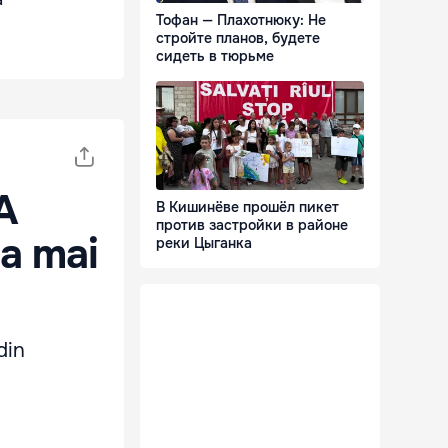
ă
Тофан — Плахотнюку: Не
стройте планов, будете
сидеть в тюрьме
A
В Кишинёве прошёл пикет
против застройки в районе
-a mai
реки Цыганка
din