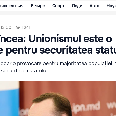
оисшествия
В мире
Спорт
Леди
Авто
Нау
 13:00
1 241
încea: Unionismul este o
 pentru securitatea statu
e doar o provocare pentru majoritatea populației, d
securitatea statului.