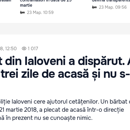
vasalii
contramăsuri în data de 25
devină transparent
martie
23 Мар. 09:56
23 Мар. 10:59
8, 12:50
1 017
 din Ialoveni a dispărut. 
trei zile de acasă și nu s
iție Ialoveni cere ajutorul cetățenilor. Un bărbat 
 21 martie 2018, a plecat de acasă într-o direcție
ă în prezent nu se cunoaște nimic.