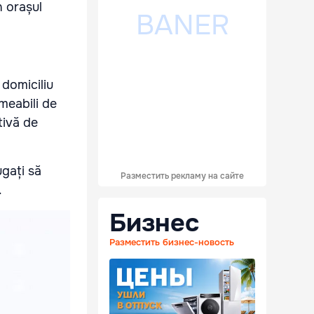
n orașul
 domiciliu
meabili de
tivă de
ugați să
Разместить рекламу на сайте
.
Бизнес
Разместить бизнес-новость