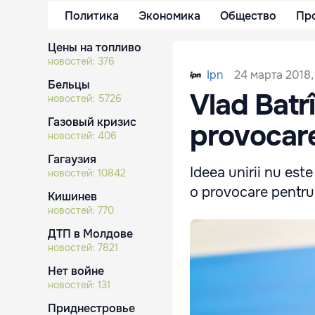
Политика
Экономика
Общество
Пр
Цены на топливо
новостей:
376
24 марта 2018,
Ipn
Бельцы
Vlad Batr
новостей:
5726
Газовый кризис
provocare
новостей:
406
Гагаузия
Ideea unirii nu est
новостей:
10842
o provocare pentru 
Кишинев
новостей:
770
ДТП в Молдове
новостей:
7821
Нет войне
новостей:
131
Приднестровье