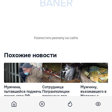
Разместить рекламу на сайте
Похожие новости
Мужчина,
Сотрудница
Мужчину,
пытавшийся поджечь
Погранполиции
въезжавшего в
посольство РФ,
помещена под
Молдову с
помещен под арест
предварительный
чемоданом денег,
на 20 суток
арест
поместили под
стражу
19 Мар. 17:50
27 Окт. 17:33
10 Окт. 15:52