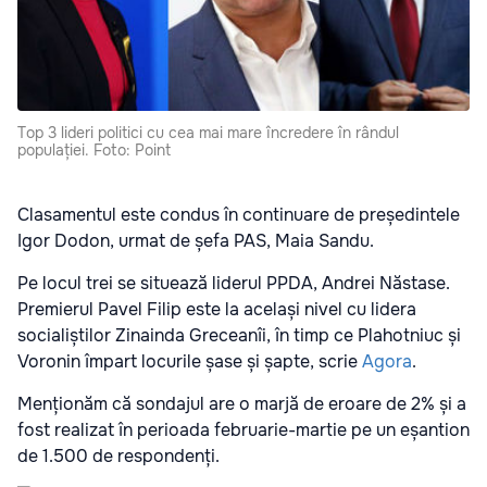
Top 3 lideri politici cu cea mai mare încredere în rândul
populației. Foto: Point
Clasamentul este condus în continuare de președintele
Igor Dodon, urmat de șefa PAS, Maia Sandu.
Pe locul trei se situează liderul PPDA, Andrei Năstase.
Premierul Pavel Filip este la același nivel cu lidera
socialiștilor Zinainda Greceanîi, în timp ce Plahotniuc și
Voronin împart locurile șase și șapte, scrie
Agora
.
Menționăm că sondajul are o marjă de eroare de 2% și a
fost realizat în perioada februarie-martie pe un eșantion
de 1.500 de respondenți.