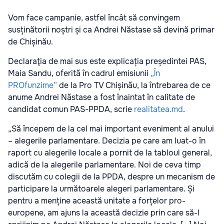
Vom face campanie, astfel încât să convingem
susținătorii noștri și ca Andrei Năstase să devină primar
de Chișinău.
Declaraţia de mai sus este explicația președintei PAS,
Maia Sandu, oferită în cadrul emisiunii
„În
PROfunzime”
de la Pro TV Chișinău, la întrebarea de ce
anume Andrei Năstase a fost înaintat în calitate de
candidat comun PAS-PPDA, scrie
realitatea.md
.
„Să începem de la cel mai important eveniment al anului
– alegerile parlamentare. Decizia pe care am luat-o în
raport cu alegerile locale a pornit de la tabloul general,
adică de la alegerile parlamentare. Noi de ceva timp
discutăm cu colegii de la PPDA, despre un mecanism de
participare la următoarele alegeri parlamentare. Și
pentru a menține această unitate a forțelor pro-
europene, am ajuns la această decizie prin care să-l