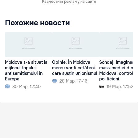
Разместить рекламу на сайте
Похожие новости
Moldova s-a situat la
Opinie: În Moldova
Sondaj: Imaginea
mijlocul topului
mereu vor fi cetățeni
mass-mediei din
antisemitismului în
care susțin unionismul
Moldova, controlat
Europa
politicieni
28 Мар. 17:46
30 Мар. 12:40
19 Мар. 17:52