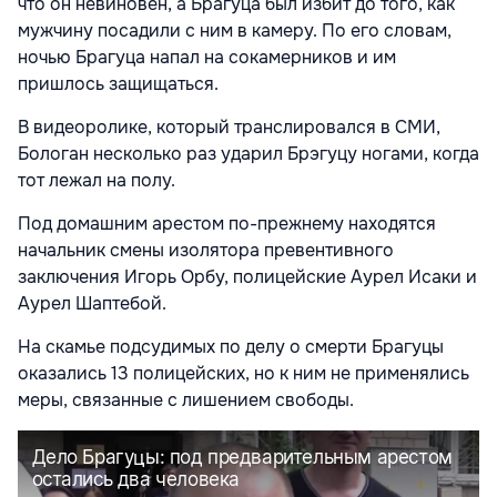
что он невиновен, а Брагуца был избит до того, как
мужчину посадили с ним в камеру. По его словам,
ночью Брагуца напал на сокамерников и им
пришлось защищаться.
В видеоролике, который транслировался в СМИ,
Бологан несколько раз ударил Брэгуцу ногами, когда
тот лежал на полу.
Под домашним арестом по-прежнему находятся
начальник смены изолятора превентивного
заключения Игорь Орбу, полицейские Аурел Исаки и
Аурел Шаптебой.
На скамье подсудимых по делу о смерти Брагуцы
оказались 13 полицейских, но к ним не применялись
меры, связанные с лишением свободы.