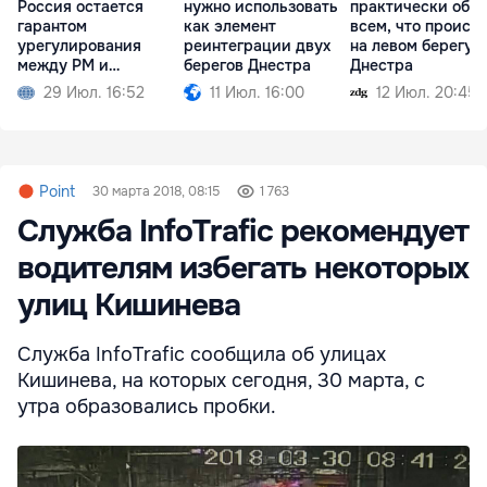
Россия остается
нужно использовать
практически обо
гарантом
как элемент
всем, что происх
урегулирования
реинтеграции двух
на левом берегу
между РМ и
берегов Днестра
Днестра
Приднестровьем
29 Июл. 16:52
11 Июл. 16:00
12 Июл. 20:45
Point
30 марта 2018, 08:15
1 763
Служба InfoTrafic рекомендует
водителям избегать некоторых
улиц Кишинева
Служба InfoTrafic сообщила об улицах
Кишинева, на которых сегодня, 30 марта, с
утра образовались пробки.