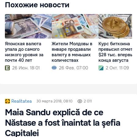
Похожие новости
Японская валюта
Жители Молдовы в
Курс биткоина
упала до самого
январе продавали
превысил отметк
низкого уровня за
валюту в меньших
$28 тыс. впервые
почти 40 лет
количествах
конца августа
26 Июн. 18:01
26 Фев. 07:00
2 Окт. 11:09
Realitatea
30 марта 2018, 08:10
2 011
Maia Sandu explică de ce
Năstase a fost înaintat la şefia
Capitalei