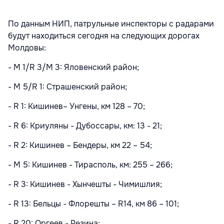
По данным НИП, патрульные инспекторы с радарами
будут находиться сегодня на следующих дорогах
Молдовы:
- M 1/R 3/M 3: Яловенский район;
- M 5/R 1: Страшенский район;
- R 1: Кишинев– Унгены, км 128 – 70;
- R 6: Криуляны - Дубоссары, км: 13 - 21;
- R 2: Кишинев – Бендеры, км 22 – 54;
- M 5: Кишинев - Тирасполь, км: 255 – 266;
- R 3: Кишинев - Хынчешты - Чимишлия;
- R 13: Бельцы - Флорешты – R14, км 86 – 101;
- R 20: Оргеев - Резина;