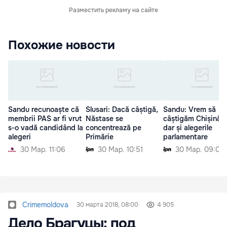
Разместить рекламу на сайте
Похожие новости
Sandu recunoaște că
Slusari: Dacă câștigă,
Sandu: Vrem să
membrii PAS ar fi vrut
Năstase se
câștigăm Chișinăul
s-o vadă candidând la
concentrează pe
dar și alegerile
alegeri
Primărie
parlamentare
30 Мар. 11:06
30 Мар. 10:51
30 Мар. 09:06
Crimemoldova
30 марта 2018, 08:00
4 905
Дело Брагуцы: под