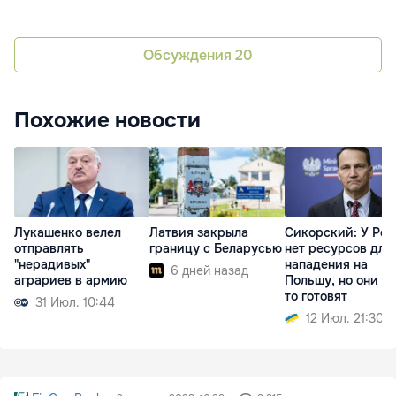
Обсуждения
20
Похожие новости
Лукашенко велел
Латвия закрыла
Сикорский: У Ро
отправлять
границу с Беларусью
нет ресурсов для
"нерадивых"
нападения на
6 дней назад
аграриев в армию
Польшу, но они чт
то готовят
31 Июл. 10:44
12 Июл. 21:30