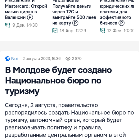
FinComBank и
FinComBank:
FinComBank: MIA 
Mastercard: Открой
Получайте деньги
юридических лиц
магию цирка в
через T2C и
платежи для
Валенсии Ⓟ
выиграйте 500 леев
эффективного
на карту Ⓟ
бизнеса Ⓟ
9 Дек. 14:30
18 Апр. 12:29
12 Фев. 10:00
Noi
2 августа 2023, 16:36
2 970
В Молдове будет создано
Национальное бюро по
туризму
Сегодня, 2 августа, правительство
распорядилось создать Национальное бюро по
туризму, автономный орган, который будет
реализовывать политику и правила,
разработанные центральным органом в этой