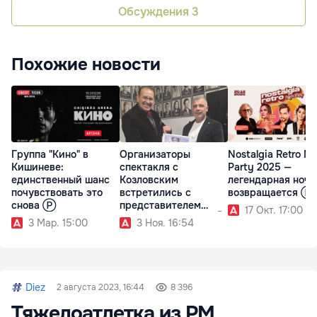
Обсуждения
3
Похожие новости
Группа "Кино" в
Организаторы
Nostalgia Retro Ni
Кишиневе:
спектакля с
Party 2025 —
единственный шанс
Козловским
легендарная ночь
почувствовать это
встретились с
возвращается Ⓟ
снова Ⓟ
представителем
17 Окт. 17:00
театра Хармелина Ⓟ
3 Мар. 15:00
3 Ноя. 16:54
Diez
2 августа 2023, 16:44
8 396
Тяжелоатлетка из РМ