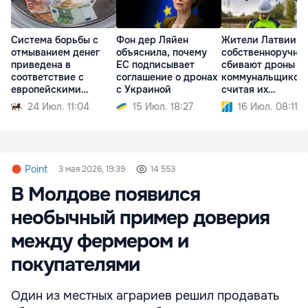
Система борьбы с
Фон дер Ляйен
Жители Латвии
отмыванием денег
объяснила, почему
собственноручно
приведена в
ЕС подписывает
сбивают дроны
соответствие с
соглашение о дронах
коммунальщиков,
европейскими
с Украиной
считая их
стандартами
шпионскими
24 Июл. 11:04
15 Июл. 18:27
16 Июл. 08:11
Point
3 мая 2026, 19:39
14 553
В Молдове появился
необычный пример доверия
между фермером и
покупателями
Один из местных аграриев решил продавать