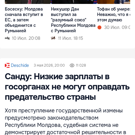
Бэсеску: Молдова
Никушор Дан
Тофан об унире:
сначала вступит в
выступил за
Неважно, что я об
ЕС, а затем
"разумный союз"
этом думаю
объединится с
Республики Молдова
30 Июл. 09:01
Румынией
с Румынией
10 Июл. 20:08
11 Июл. 18:15
Deschide
3 мая 2026, 20:00
11 028
Санду: Низкие зарплаты в
госорганах не могут оправдать
предательство страны
Хотя преступление государственной измены
предусмотрено законодательством
Республики Молдова, судебная система не
демонстрирует достаточной решительности в