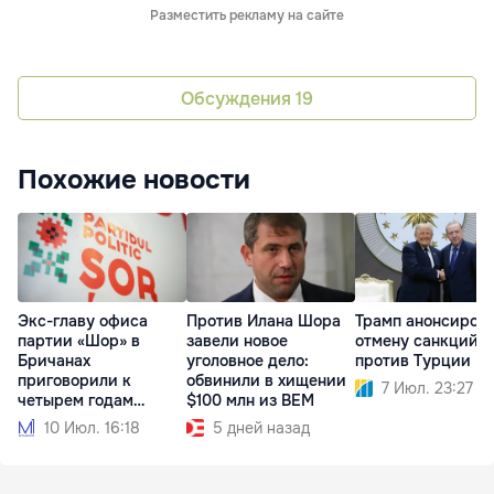
Разместить рекламу на сайте
Обсуждения
19
Похожие новости
Экс-главу офиса
Против Илана Шора
Трамп анонсиров
партии «Шор» в
завели новое
отмену санкций 
Бричанах
уголовное дело:
против Турции
приговорили к
обвинили в хищении
7 Июл. 23:27
четырем годам
$100 млн из BEM
тюрьмы
10 Июл. 16:18
5 дней назад