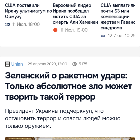
США поставили
Верховный лидер
США выплатили
Ирану ультиматум по
Ирана пообещал
почти $3 млн
Ормузу
мстить США за
компенсации
смерть Али Хаменеи
жертвам Гаванск
11 Июл. 18:00
синдрома
11 Июл. 19:00
12 Июл. 10:29
Unian
29 апреля 2023, 13:00
5 175
Зеленский о ракетном ударе:
Только абсолютное зло может
творить такой террор
Президент Украины подчеркнул, что
остановить террор и спасти людей можно
только оружием.