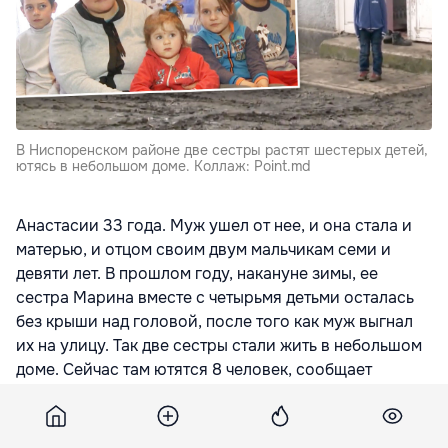
В Ниспоренском районе две сестры растят шестерых детей,
ютясь в небольшом доме. Коллаж: Point.md
Анастасии 33 года. Муж ушел от нее, и она стала и
матерью, и отцом своим двум мальчикам семи и
девяти лет. В прошлом году, накануне зимы, ее
сестра Марина вместе с четырьмя детьми осталась
без крыши над головой, после того как муж выгнал
их на улицу. Так две сестры стали жить в небольшом
доме. Сейчас там ютятся 8 человек, сообщает
jurnal.md
В скромном хозяйстве сестер три козы, несколько