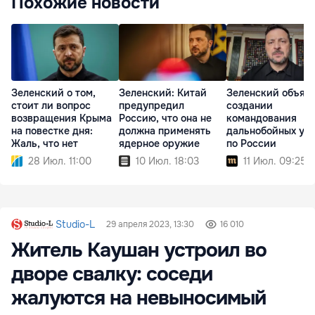
Похожие новости
Зеленский о том,
Зеленский: Китай
Зеленский объяви
стоит ли вопрос
предупредил
создании
возвращения Крыма
Россию, что она не
командования
на повестке дня:
должна применять
дальнобойных уд
Жаль, что нет
ядерное оружие
по России
28 Июл. 11:00
10 Июл. 18:03
11 Июл. 09:25
Studio-L
29 апреля 2023, 13:30
16 010
Житель Каушан устроил во
дворе свалку: соседи
жалуются на невыносимый