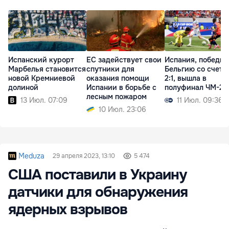
Испанский курорт
ЕС задействует свои
Испания, победив
Марбелья становится
спутники для
Бельгию со счето
новой Кремниевой
оказания помощи
2:1, вышла в
долиной
Испании в борьбе с
полуфинал ЧМ-20
лесным пожаром
13 Июл. 07:09
11 Июл. 09:36
10 Июл. 23:06
Meduza
29 апреля 2023, 13:10
5 474
США поставили в Украину
датчики для обнаружения
ядерных взрывов