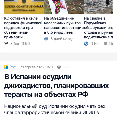
КС оставил в силе
На объединение
На свалке в
порядок финансовой
населенных пунктов
Порумбенах
поддержки при
направят инвестиции
обнаружили опас
объединении
в 6,5 млрд леев
отходы и румынс
примэрий
водительские пр
6 дней назад
3 Авг. 11:50
11 Июл. 19:45
Rbc
29 апреля 2023, 13:20
5 791
В Испании осудили
джихадистов, планировавших
теракты на объектах РФ
Национальный суд Испании осудил четырех
членов террористической ячейки ИГИЛ в