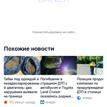
Разместить рекламу на сайте
Похожие новости
Табак под одеждой и
Погибшими в
Полиция продолж
незадекларированны
страшном ДТП с
кампании по
й двигатель: два
автобусом и Toyota
предупреждению
нарушения выявили
Land Cruiser
ДТП в столице
на границе
оказались родные
вчера
братья
50 минут назад
вчера