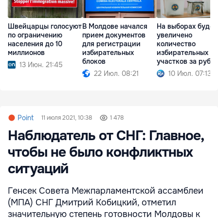
Швейцарцы голосуют
В Молдове начался
На выборах будет
по ограничению
прием документов
увеличено
населения до 10
для регистрации
количество
миллионов
избирательных
избирательных
блоков
участков за рубе
13 Июн. 21:45
22 Июл. 08:21
10 Июл. 07:13
Point
11 июля 2021, 10:38
1 478
Наблюдатель от СНГ: Главное,
чтобы не было конфликтных
ситуаций
Генсек Совета Межпарламентской ассамблеи
(МПА) СНГ Дмитрий Кобицкий, отметил
значительную степень готовности Молдовы к