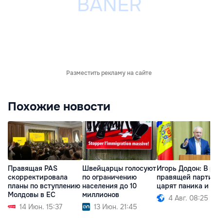
Разместить рекламу на сайте
Похожие новости
Правящая PAS
Швейцарцы голосуют
Игорь Додон: В р
скорректировала
по ограничению
правящей партии
планы по вступлению
населения до 10
царят паника и с
Молдовы в ЕС
миллионов
4 Авг. 08:25
14 Июн. 15:37
13 Июн. 21:45