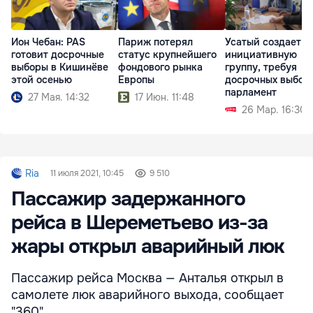
Ион Чебан: PAS
Париж потерял
Усатый создает
готовит досрочные
статус крупнейшего
инициативную
выборы в Кишинёве
фондового рынка
группу, требуя
этой осенью
Европы
досрочных выбор
парламент
27 Мая. 14:32
17 Июн. 11:48
26 Мар. 16:30
Ria
11 июля 2021, 10:45
9 510
Пассажир задержанного
рейса в Шереметьево из-за
жары открыл аварийный люк
Пассажир рейса Москва — Анталья открыл в
самолете люк аварийного выхода, сообщает
"360".