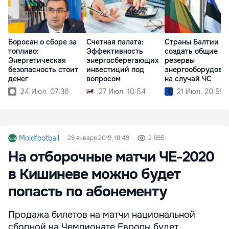
Боросан о сборе за
Счетная палата:
Страны Балтии хо
топливо:
Эффективность
создать общие
Энергетическая
энергосберегающих
резервы
безопасность стоит
инвестиций под
энергооборудова
денег
вопросом
на случай ЧС
24 Июл. 07:36
27 Июл. 10:54
21 Июл. 20:55
Moldfootball
29 января 2019, 18:49
2 695
На отборочные матчи ЧЕ-2020
в Кишиневе можно будет
попасть по абонементу
Продажа билетов на матчи национальной
сборной на Чемпионате Европы будет