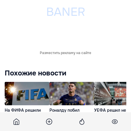
Разместить рекламу на сайте
Похожие новости
На ФИФА решили
Роналду побил
УЕФА решил не
подать в суд из-за
мировой рекорд по
отменять матчи Л
перенасыщенного
количеству матчей
после сообщений
календаря матчей
на высшем уровне
угрозе терактов