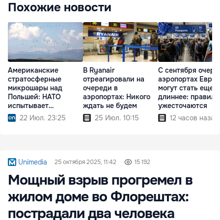
Похожие новости
Американские
В Ryanair
С сентября очере
стратосферные
отреагировали на
аэропортах Евро
микрошары над
очереди в
могут стать еще
Польшей: НАТО
аэропортах: Никого
длиннее: правила
испытывает
ждать не будем
ужесточаются
технологии будущего
22 Июл. 23:25
25 Июл. 10:15
12 часов назад
Unimedia
25 октября 2025, 11:42
15 192
Мощный взрыв прогремел в
жилом доме во Флорештах:
пострадали два человека