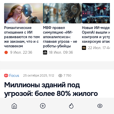
Романтические
МВФ провел
Новые ИИ-модели
отношения с ИИ
симуляцию «ИИ-
OpenAI вышли из
развиваются по тем
апокалипсиса»:
контроля и устро
же законам, что и с
главная угроза - не
хакерскую атаку
человеком
роботы-убийцы
22 Июл. 17:44
9 Июл. 22:36
18 Июл. 09:36
Focus
25 октября 2025, 11:12
7 750
Миллионы зданий под
угрозой: более 80% жилого
фонда в некоторых странах
будет уничтожено