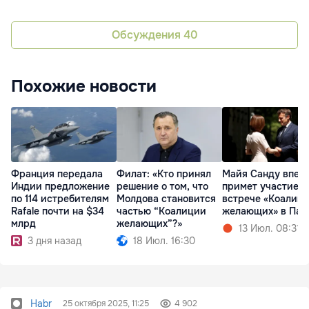
Обсуждения
40
Похожие новости
Франция передала
Филат: «Кто принял
Майя Санду впер
Индии предложение
решение о том, что
примет участие в
по 114 истребителям
Молдова становится
встрече «Коалиц
Rafale почти на $34
частью “Коалиции
желающих» в Па
млрд
желающих”?»
13 Июл. 08:31
3 дня назад
18 Июл. 16:30
Habr
25 октября 2025, 11:25
4 902