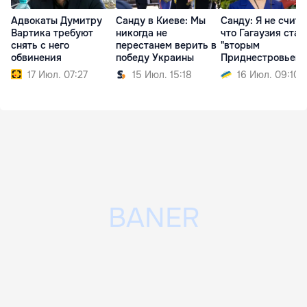
Адвокаты Думитру
Санду в Киеве: Мы
Санду: Я не счита
Вартика требуют
никогда не
что Гагаузия стан
снять с него
перестанем верить в
"вторым
обвинения
победу Украины
Приднестровьем"
17 Июл. 07:27
15 Июл. 15:18
16 Июл. 09:10