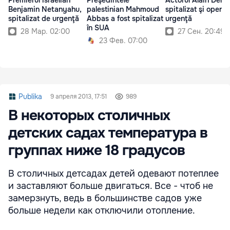
Premierul israelian
Preşedintele
Actorul Alain Delon
Benjamin Netanyahu,
palestinian Mahmoud
spitalizat şi operat
spitalizat de urgenţă
Abbas a fost spitalizat
urgenţă
în SUA
28 Мар. 02:00
27 Сен. 20:49
23 Фев. 07:00
Publika
9 апреля 2013, 17:51
989
В некоторых столичных
детских садах температура в
группах ниже 18 градусов
В столичных детсадах детей одевают потеплее
и заставляют больше двигаться. Все - чтоб не
замерзнуть, ведь в большинстве садов уже
больше недели как отключили отопление.