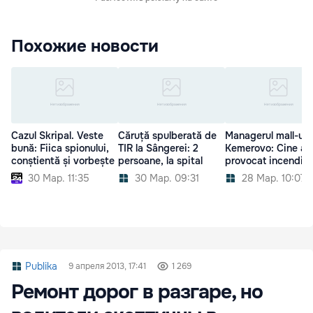
Похожие новости
Cazul Skripal. Veste
Căruță spulberată de
Managerul mall-ulu
bună: Fiica spionului,
TIR la Sângerei: 2
Kemerovo: Cine a
conștientă și vorbește
persoane, la spital
provocat incendiul
30 Мар. 11:35
30 Мар. 09:31
28 Мар. 10:07
Publika
9 апреля 2013, 17:41
1 269
Ремонт дорог в разгаре, но