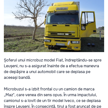
Șoferul unui microbuz model Fiat, îndreptându-se spre
Leușeni, nu s-a asigurat înainte de a efectua manevra
de depășire a unui automobil care se deplasa pe
aceeași bandă.
Microbuzul s-a izbit frontal cu un camion de marca
„Maz", care venea din sens opus. În urma impactului,
camionul s-a lovit de un tir model Iveco, ce se deplasa
înspre Leușeni. În consecință, tirul a fost aruncat de pe