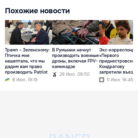
Похожие новости
Трамп – Зеленскому:
В Румынии начнут
Экс-корреспонде
Птичка мне
производить военные
«Первого
нашептала, что мы
дроны, включая FPV-
приднестровског
дадим вам право
камикадзе
Кондратову
производить Patriot
запретили въезд 
29 Июл. 09:50
Армению
8 Июл. 19:19
11 Июл. 16:45