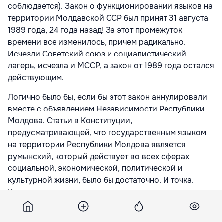
соблюдается). Закон о функционировании языков на
территории Молдавской ССР был принят 31 августа
1989 года, 24 года назад! За этот промежуток
времени все изменилось, причем радикально.
Исчезли Советский союз и социалистический
лагерь, исчезла и МССР, а закон от 1989 года остался
действующим.
Логично было бы, если бы этот закон аннулировали
вместе с объявлением Независимости Республики
Молдова. Статьи в Конституции,
предусматривающей, что государственным языком
на территории Республики Молдова является
румынский, который действует во всех сферах
социальной, экономической, политической и
культурной жизни, было бы достаточно. И точка.
Кстати, такого же мнения придерживался и
академик, известный лингвист Сильвиу Бережан.
Каждый раз, когда у него появлялась такая