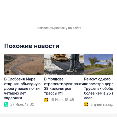
Разместить рекламу на сайте
Похожие новости
В Слобозия Маре
В Молдове
Ремонт одного
открыли объездную
отремонтируют почти
километра дороги
дорогу после почти
38 километров
Трушенах обойде
четырех лет
трассы M1
более чем в 25 мл
задержки
леев
16 Июл. 18:45
27 Июл. 13:00
5 дней назад