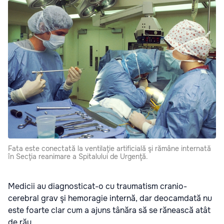
Fata este conectată la ventilaţie artificială şi rămâne internată
în Secţia reanimare a Spitalului de Urgenţă.
Medicii au diagnosticat-o cu traumatism cranio-
cerebral grav şi hemoragie internă, dar deocamdată nu
este foarte clar cum a ajuns tânăra să se rănească atât
de rău.