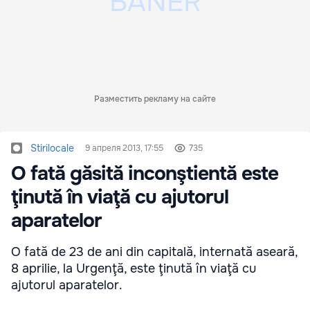
Разместить рекламу на сайте
Stirilocale
9 апреля 2013, 17:55
735
O fată găsită inconştientă este
ţinută în viaţă cu ajutorul
aparatelor
O fată de 23 de ani din capitală, internată aseară,
8 aprilie, la Urgenţă, este ţinută în viaţă cu
ajutorul aparatelor.