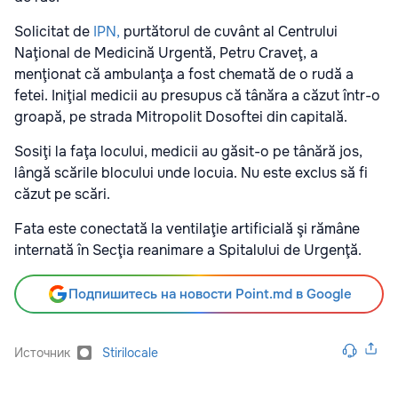
Solicitat de
IPN,
purtătorul de cuvânt al Centrului
Naţional de Medicină Urgentă, Petru Craveţ, a
menţionat că ambulanţa a fost chemată de o rudă a
fetei. Iniţial medicii au presupus că tânăra a căzut într-o
groapă, pe strada Mitropolit Dosoftei din capitală.
Sosiţi la faţa locului, medicii au găsit-o pe tânără jos,
lângă scările blocului unde locuia. Nu este exclus să fi
căzut pe scări.
Fata este conectată la ventilaţie artificială şi rămâne
internată în Secţia reanimare a Spitalului de Urgenţă.
Подпишитесь на новости Point.md в Google
Источник
Stirilocale