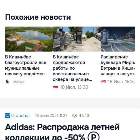
Похожие новости
В Кишинёве
В Кишинёве
Расширение
благоустроили все
продолжаются
бульвара Мирча 
муниципальные
работы по
Бэтрын в Кишине
пляжи у водоёмов
восстановлению
начнут в августе
сквера на улице
вчера
18 Июл. 18:30
Букурешть
10 Июл. 13:30
Grandhall
13 июля 2021, 11:27
4 543
Adidas: Распродажа летней
коллекции до -50% Ⓟ