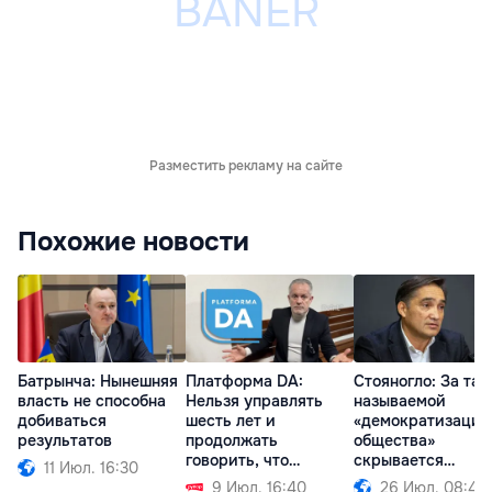
Разместить рекламу на сайте
Похожие новости
Батрынча: Нынешняя
Платформа DA:
Стояногло: За так
власть не способна
Нельзя управлять
называемой
добиваться
шесть лет и
«демократизацие
результатов
продолжать
общества»
говорить, что
скрывается
11 Июл. 16:30
виноват Плахотнюк
проедание денег
9 Июл. 16:40
26 Июл. 08:49