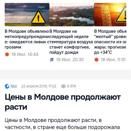
В Молдове объявлено
В Молдове на
В Молдове объяв
метеопредупреждени
следующей неделе
"желтый" уровень
е: ожидаются ливни с
температура воздуха
опасности из-за
грозами
станет комфортнее,
жары: прогнозир
пойдут дожди
до +34°C
19 Июл. 14:44
19 Июл. 20:30
18 Июл. 11:10
Noi
22 апреля 2019, 17:22
6 974
Цены в Молдове продолжают
расти
Цены в Молдове продолжают расти, в
частности, в стране еще больше подорожала