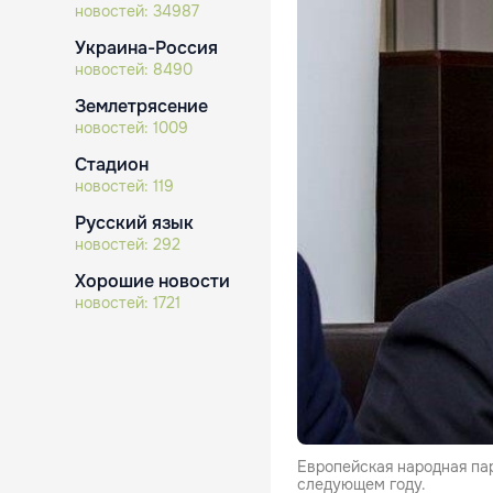
новостей:
34987
Украина-Россия
новостей:
8490
Землетрясение
новостей:
1009
Стадион
новостей:
119
Русский язык
новостей:
292
Хорошие новости
новостей:
1721
Европейская народная па
следующем году.