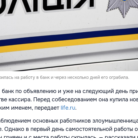
лась на работу в банк и через несколько дней его ограбила.
 банк по объявлению и уже на следующий день пр
тве кассира. Перед собеседованием она купила но
жим именем, передает
life.ru
.
наблюдением основных работников злоумышленниц
е. Однако в первый день самостоятельной работы 
 гривен и с места работы скрылась, — рассказали 