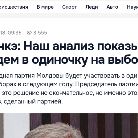
оисшествия
В мире
Спорт
Леди
Авто
Нау
18, 09:36
3 555
кэ: Наш анализ показы
дем в одиночку на выб
дная партия Молдовы будет участвовать в оди
борах в следующем году. Председатель парти
о это решение не окончательное, но именно это
, сделанный партией.