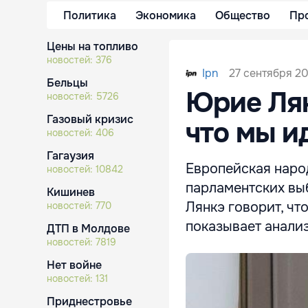
Политика
Экономика
Общество
Пр
Цены на топливо
новостей:
376
27 сентября 20
Ipn
Бельцы
Юрие Лян
новостей:
5726
Газовый кризис
что мы и
новостей:
406
Гагаузия
Европейская наро
новостей:
10842
парламентских вы
Кишинев
Лянкэ говорит, чт
новостей:
770
показывает анализ
ДТП в Молдове
новостей:
7819
Нет войне
новостей:
131
Приднестровье