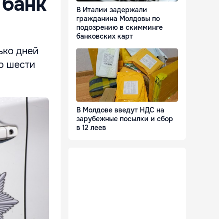
 банк
В Италии задержали
гражданина Молдовы по
подозрению в скимминге
банковских карт
ько дней
до шести
В Молдове введут НДС на
зарубежные посылки и сбор
в 12 леев