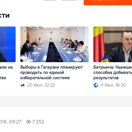
сти
али на
Выборы в Гагаузии планируют
Батрынча: Нынешн
проводить по единой
способна добиват
тве
избирательной системе
результатов
20 Июл. 22:22
11 Июл. 16:30
018, 09:27
7 252