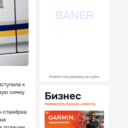
Разместить рекламу на сайте
иступила к
вую симку
Бизнес
Разместить бизнес-новость
а-стажёрка
она
в полиции.