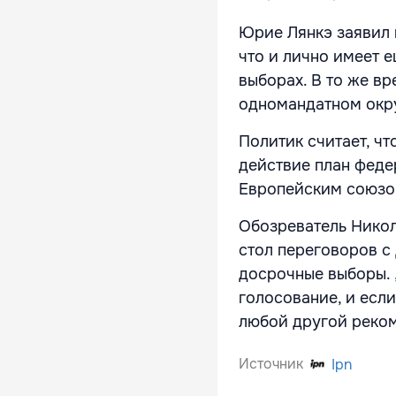
Юрие Лянкэ заявил в
что и лично имеет 
выборах. В то же вр
одномандатном окр
Политик считает, чт
действие план феде
Европейским союзом
Обозреватель Никол
стол переговоров с
досрочные выборы. 
голосование, и если
любой другой рекоме
Источник
Ipn