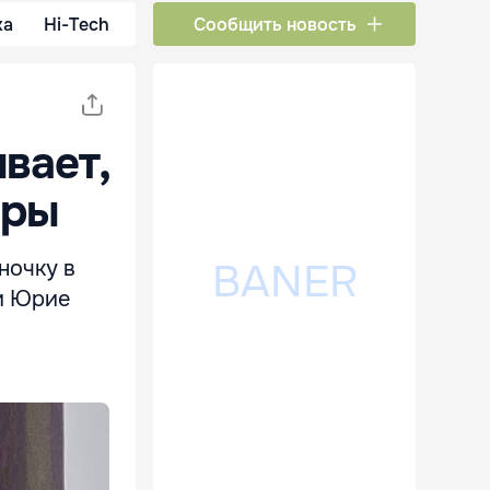
ка
Hi-Tech
Сообщить новость
вает,
оры
ночку в
и Юрие