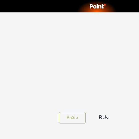
⌵
RU
Войти