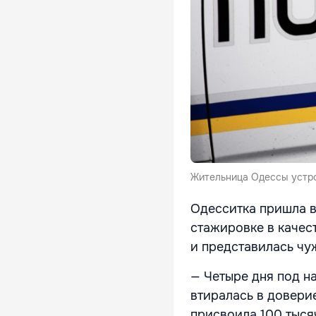
Жительница Одессы устрои
Одесситка пришла в
стажировке в качес
и представилась чу
— Четыре дня под 
втиралась в довери
присвоила 100 тысяч