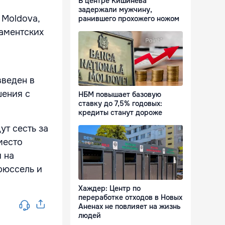
В центре Кишинева
задержали мужчину,
 Moldova,
ранившего прохожего ножом
ламентских
введен в
шения с
НБМ повышает базовую
ставку до 7,5% годовых:
кредиты станут дороже
т сесть за
место
 на
Брюссель и
Хаждер: Центр по
переработке отходов в Новых
Аненах не повлияет на жизнь
людей