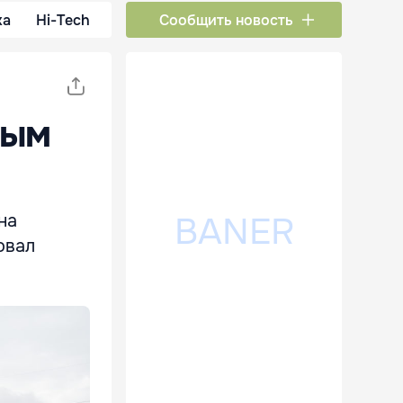
ка
Hi-Tech
Сообщить новость
вым
на
овал