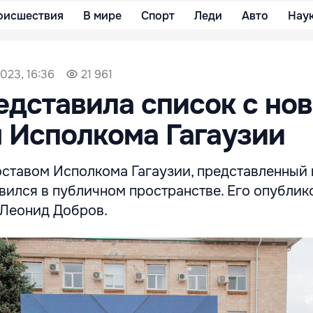
оисшествия
В мире
Спорт
Леди
Авто
Нау
2023, 16:36
21 961
едставила список с но
 Исполкома Гагаузии
оставом Исполкома Гагаузии, представленный 
вился в публичном пространстве. Его опублик
 Леонид Добров.