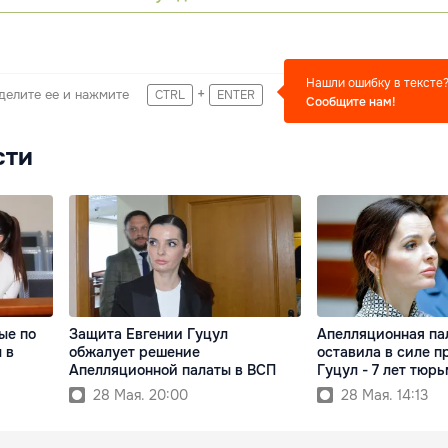
Нашли ошибку в тексте
+
делите ее и нажмите
CTRL
ENTER
Сообщите нам!
сти
ые по
Защита Евгении Гуцул
Апелляционная па
 в
обжалует решение
оставила в силе п
Апелляционной палаты в ВСП
Гуцул - 7 лет тюр
28 Мая. 20:00
28 Мая. 14:13