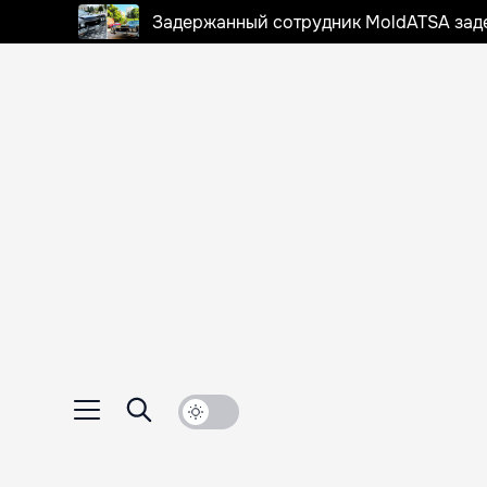
Задержанный сотрудник MoldATSA задек