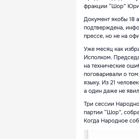
фракции “Шор” Юри
Документ якобы 18 а
подтверждена, инфо
прессе, но не на о
Уже месяц как избр
Исполком. Председа
на технические оши
поговаривали о том
языку. Из 21 челове
а один даже не явил
Три сессии Народно
партии “Шор”, собр
Когда Народное соб