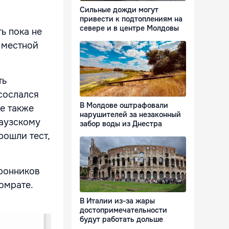
Сильные дожди могут
привести к подтоплениям на
севере и в центре Молдовы
ь пока не
 местной
ть
сослался
В Молдове оштрафовали
е также
нарушителей за незаконный
гаузскому
забор воды из Днестра
рошли тест,
ронников
омрате.
В Италии из-за жары
достопримечательности
будут работать дольше