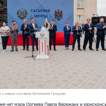
к с новым составом Исполкома Гагаузии.
же нет мэра Оргеева Павла Вережану и юрисконсу