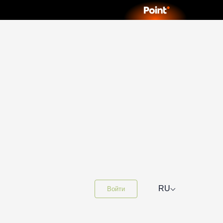
⌵
RU
Войти