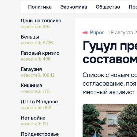
Политика
Экономика
Общество
Пр
Цены на топливо
новостей:
376
19 августа 
Rupor
Бельцы
Гуцул пр
новостей:
5726
Газовый кризис
составом
новостей:
406
Гагаузия
Список с новым с
новостей:
10842
согласование, поя
Кишинев
местный активист
новостей:
770
ДТП в Молдове
новостей:
7821
Нет войне
новостей:
131
Приднестровье