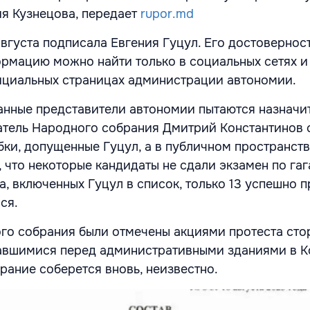
я Кузнецова, передает
rupor.md
вгуста подписала Евгения Гуцул. Его достоверност
рмацию можно найти только в социальных сетях и
фициальных страницах администрации автономии.
анные представители автономии пытаются назначи
тель Народного собрания Дмитрий Константинов 
бки, допущенные Гуцул, а в публичном пространств
, что некоторые кандидаты не сдали экзамен по га
ка, включенных Гуцул в список, только 13 успешно п
ся.
го собрания были отмечены акциями протеста сто
авшимися перед административными зданиями в К
рание соберется вновь, неизвестно.