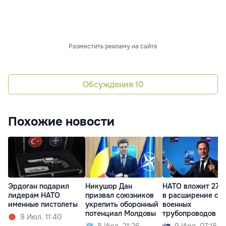
Разместить рекламу на сайте
Обсуждения
10
Похожие новости
Эрдоган подарил
Никушор Дан
НАТО вложит 27 
лидерам НАТО
призвал союзников
в расширение се
именные пистолеты
укрепить оборонный
военных
потенциал Молдовы
трубопроводов
9 Июл. 11:40
8 Июл. 21:26
9 Июл. 07:18