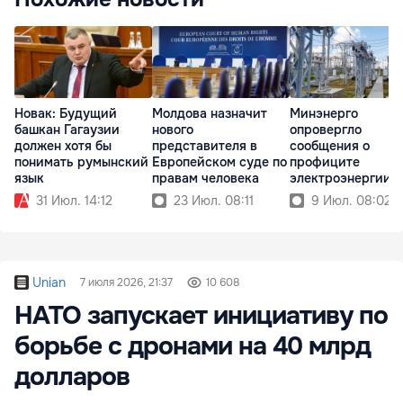
Новак: Будущий
Молдова назначит
Минэнерго
башкан Гагаузии
нового
опровергло
должен хотя бы
представителя в
сообщения о
понимать румынский
Европейском суде по
профиците
язык
правам человека
электроэнергии в
Молдове
31 Июл. 14:12
23 Июл. 08:11
9 Июл. 08:02
Unian
7 июля 2026, 21:37
10 608
НАТО запускает инициативу по
борьбе с дронами на 40 млрд
долларов