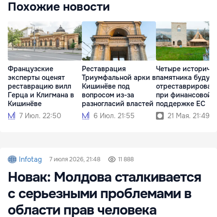
Похожие новости
Французские
Реставрация
Четыре историче
эксперты оценят
Триумфальной арки в
памятника будут
реставрацию вилл
Кишинёве под
отреставрирован
Герца и Клигмана в
вопросом из-за
при финансовой
Кишинёве
разногласий властей
поддержке ЕС
7 Июл. 22:50
6 Июл. 21:55
21 Мая. 21:49
Infotag
7 июля 2026, 21:48
11 888
Новак: Молдова сталкивается
с серьезными проблемами в
области прав человека