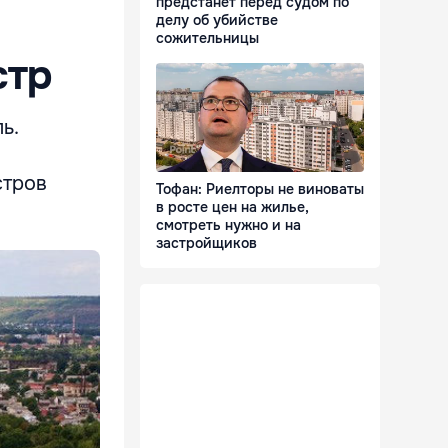
предстанет перед судом по
делу об убийстве
сожительницы
стр
ь.
стров
Тофан: Риелторы не виноваты
в росте цен на жилье,
смотреть нужно и на
застройщиков