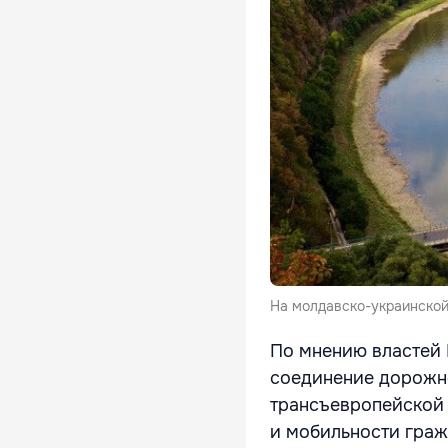
На молдавско-украинской
По мнению властей 
соединение дорожно
трансъевропейской 
и мобильности граж