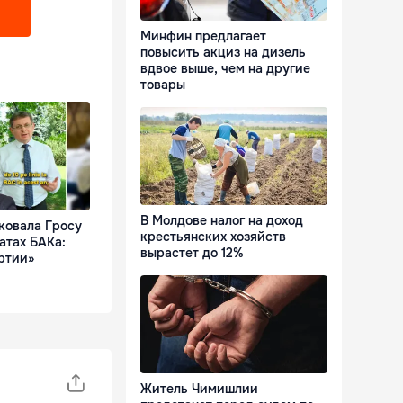
?
Минфин предлагает
повысить акциз на дизель
вдвое выше, чем на другие
товары
В Молдове налог на доход
ковала Гросу
крестьянских хозяйств
атах БАКа:
вырастет до 12%
ртии»
Житель Чимишлии