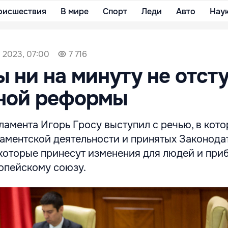
оисшествия
В мире
Спорт
Леди
Авто
Нау
а 2023, 07:00
7 716
ы ни на минуту не отст
бной реформы
амента Игорь Гросу выступил с речью, в кот
ламентской деятельности и принятых Законод
 которые принесут изменения для людей и при
ропейскому союзу.