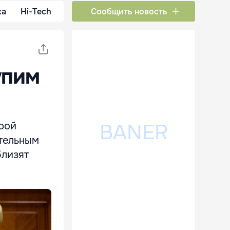
ка
Hi-Tech
Сообщить новость
упим
орой
ательным
близят