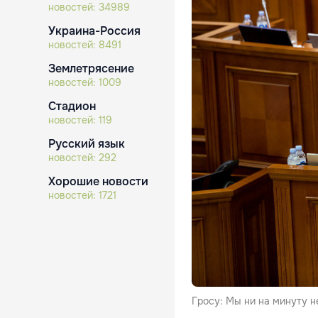
новостей:
34989
Украина-Россия
новостей:
8491
Землетрясение
новостей:
1009
Стадион
новостей:
119
Русский язык
новостей:
292
Хорошие новости
новостей:
1721
Гросу: Мы ни на минуту 