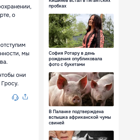
Кишинёв встал в гигантских
оохранении,
пробках
рте, о
 отступим
нности, мы
София Ротару в день
рождения опубликовала
тва.
фото с букетами
чтобы они
 Гросу.
В Паланке подтверждена
вспышка африканской чумы
свиней