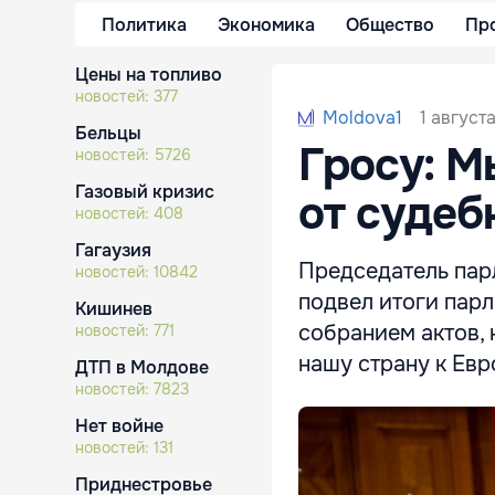
Политика
Экономика
Общество
Пр
Цены на топливо
новостей:
377
1 август
Moldova1
Бельцы
Гросу: М
новостей:
5726
Газовый кризис
от суде
новостей:
408
Гагаузия
Председатель парл
новостей:
10842
подвел итоги пар
Кишинев
собранием актов,
новостей:
771
нашу страну к Ев
ДТП в Молдове
новостей:
7823
Нет войне
новостей:
131
Приднестровье