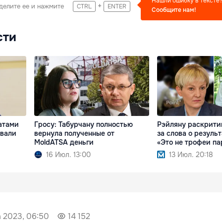
Нашли ошибку в тексте
+
делите ее и нажмите
CTRL
ENTER
Сообщите нам!
сти
атами
Гросу: Табурчану полностью
Рэйляну раскрити
рвали
вернула полученные от
за слова о результ
MoldATSA деньги
«Это не трофеи па
16 Июл. 13:00
13 Июл. 20:18
а 2023, 06:50
14 152