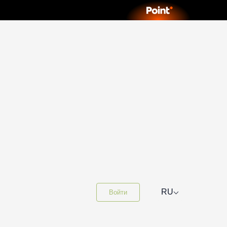
⌵
RU
Войти