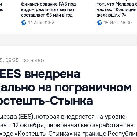
и
финансирование PAS под
том, что Молдова 
но
видом различных выплат
частью “Коалиции
составляет €3 млн в год
желающих”?»
17 Июл. 11:52
18 Июл. 16:30
5, 08:25
6 490
EES внедрена
ально на пограничном
остешть-Стынка
езда (EES), которая внедряется на уровне
а с 12 октября, первоначально заработает на
ходе «Костешть-Стынка» на границе Республи