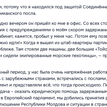
и, потому что я находился под защитой Соединённ
иканского посла.
здно вечером он пришёл ко мне в офис. Со всех ст
ия с предупреждениями о моём скором задержани
абинет, кажется, пробыл у меня час. Потом ему поз
жно идти!» Когда я вышел из штаб-квартиры партии
оближе. Там стояли две машины, две большие «Тойо
ри сидели экипированные морские пехотинцы», — п
жный период, у нас была очень напряжённая работа
 с зарубежными странами, встречались с послами,
ент и представляли всё, что тогда происходило. 
адача – оказать юридическую помощь задержанным
 в Европейский парламент, мы добились принятия
тношении Республики Молдова и ситуации в стране