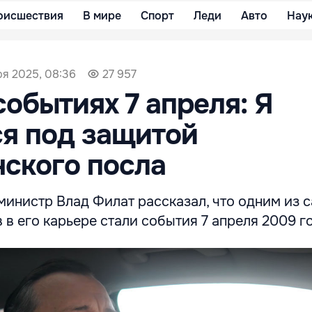
оисшествия
В мире
Спорт
Леди
Авто
Нау
ря 2025, 08:36
27 957
событиях 7 апреля: Я
я под защитой
ского посла
инистр Влад Филат рассказал, что одним из 
в его карьере стали события 7 апреля 2009 г