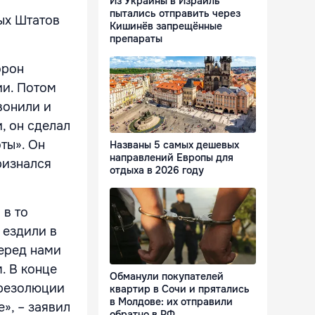
Из Украины в Израиль
пытались отправить через
ых Штатов
Кишинёв запрещённые
препараты
орон
и. Потом
вонили и
, он сделал
ты». Он
Названы 5 самых дешевых
направлений Европы для
ризнался
отдыха в 2026 году
 в то
 ездили в
Перед нами
. В конце
Обманули покупателей
 резолюции
квартир в Сочи и прятались
в Молдове: их отправили
», – заявил
обратно в РФ