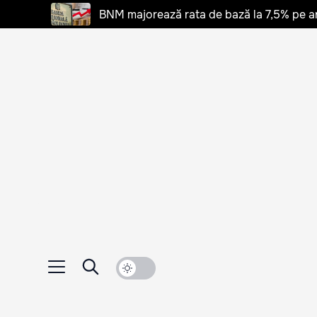
BNM majorează rata de bază la 7,5% pe a