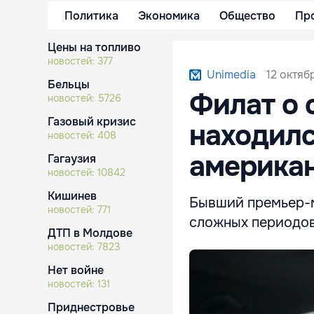
Политика
Экономика
Общество
Пр
Цены на топливо
новостей:
377
12 октяб
Unimedia
Бельцы
Филат о 
новостей:
5726
Газовый кризис
находилс
новостей:
408
американ
Гагаузия
новостей:
10842
Кишинев
Бывший премьер-м
новостей:
771
сложных периодов 
ДТП в Молдове
новостей:
7823
Нет войне
новостей:
131
Приднестровье