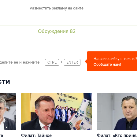
Разместить рекламу на сайте
Обсуждения
82
Нашли ошибку в тексте
+
делите ее и нажмите
CTRL
ENTER
Сообщите нам!
сти
те
Филат: Тайное
Филат: «Кто приня