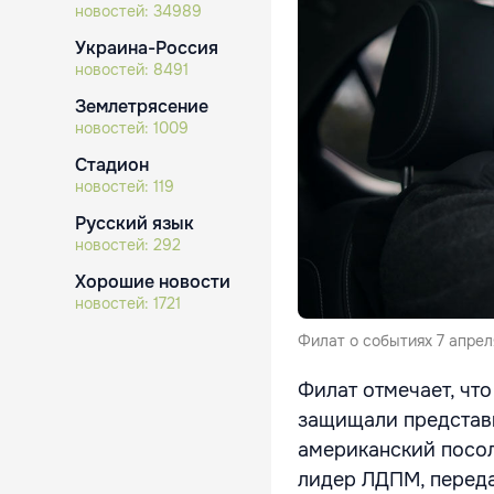
новостей:
34989
Украина-Россия
новостей:
8491
Землетрясение
новостей:
1009
Стадион
новостей:
119
Русский язык
новостей:
292
Хорошие новости
новостей:
1721
Филат о событиях 7 апрел
Филат отмечает, что
защищали представ
американский посол,
лидер ЛДПМ, перед