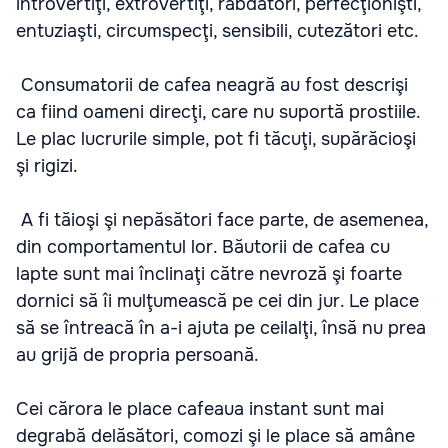
introvertiţi, extrovertiţi, răbdători, perfecţionişti,
entuziaşti, circumspecţi, sensibili, cutezători etc.
Consumatorii de cafea neagră au fost descrişi
ca fiind oameni direcţi, care nu suportă prostiile.
Le plac lucrurile simple, pot fi tăcuţi, supărăcioşi
şi rigizi.
A fi tăioşi şi nepăsători face parte, de asemenea,
din comportamentul lor. Băutorii de cafea cu
lapte sunt mai înclinaţi către nevroză şi foarte
dornici să îi mulţumească pe cei din jur. Le place
să se întreacă în a-i ajuta pe ceilalţi, însă nu prea
au grijă de propria persoană.
Cei cărora le place cafeaua instant sunt mai
degrabă delăsători, comozi şi le place să amâne