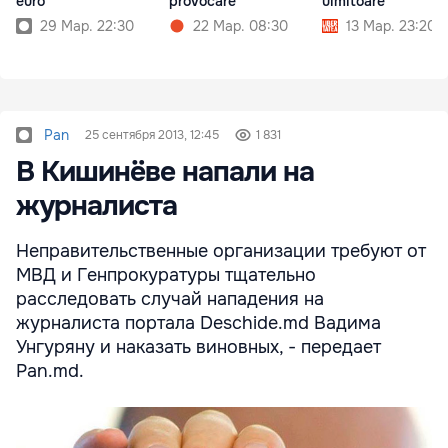
euro
provocare
uimitoare
29 Мар. 22:30
22 Мар. 08:30
13 Мар. 23:20
Pan
25 сентября 2013, 12:45
1 831
В Кишинёве напали на
журналиста
Неправительственные организации требуют от
МВД и Генпрокуратуры тщательно
расследовать случай нападения на
журналиста портала Deschide.md Вадима
Унгуряну и наказать виновных, - передает
Pan.md.