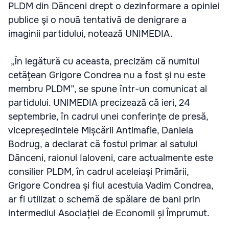
PLDM din Dănceni drept o dezinformare a opiniei
publice şi o nouă tentativă de denigrare a
imaginii partidului, notează UNIMEDIA.
„În legătură cu aceasta, precizăm că numitul
cetăţean Grigore Condrea nu a fost şi nu este
membru PLDM”, se spune într-un comunicat al
partidului. UNIMEDIA precizează că ieri, 24
septembrie, în cadrul unei conferințe de presă,
vicepreședintele Mișcării Antimafie, Daniela
Bodrug, a declarat că fostul primar al satului
Dănceni, raionul Ialoveni, care actualmente este
consilier PLDM, în cadrul aceleiași Primării,
Grigore Condrea și fiul acestuia Vadim Condrea,
ar fi utilizat o schemă de spălare de bani prin
intermediul Asociației de Economii și Împrumut.