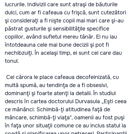
lucrurile. Indivizii care sunt atraşi de băuturile
dulci, cum ar fi cafeaua cu frişcă, sunt cutezători
şi consideraţi a fi nişte copii mai mari care şi-au
păstrat gusturile şi sensibilităţile specifice
copiilor, având sufletul mereu tânăr. Ei nu iau
întotdeauna cele mai bune decizii şi pot fi
nechibzuiţi. În acelaşi timp, ei sunt cei care dau
tonul.
Cei cărora le place cafeaua decofeinizată, cu
multă spumă, au tendinţa de a fi obsesivi,
dominanţi şi foarte atenţi la detalii. În studiul
descris în cartea doctorului Durvasula „Eşti ceea
ce mănânci: Schimbă-ţi atitudinea faţă de
mâncare, schimbă-ţi viaţa", oamenii au fost puşi
în faţa unor situaţii comune ce au inclus statul la
coadă şi planificarea unor petreceri. Participanţii