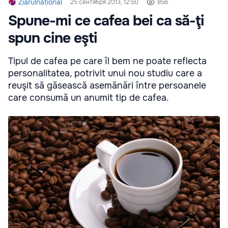
Ziarulnational
25 сентября 2013, 12:50
856
Spune-mi ce cafea bei ca să-ţi
spun cine eşti
Tipul de cafea pe care îl bem ne poate reflecta
personalitatea, potrivit unui nou studiu care a
reuşit să găsească asemănări între persoanele
care consumă un anumit tip de cafea.