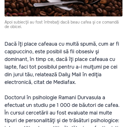
Apoi subiecţii au fost întrebaţi dacă beau cafea şi ce comandă
de obicei.
Dacă îţi place cafeaua cu multă spumă, cum ar fi
cappuccino, este posibil să fii obsesiv şi
dominant, în timp ce, dacă îţi place cafeaua cu
lapte, faci tot posibilul pentru a-i mulţumi pe cei
din jurul tău, relatează Daily Mail în ediţia
electronică, citat de Mediafax.
Doctorul în psihologie Ramani Durvasula a
efectuat un studiu pe 1 000 de băutori de cafea.
În cursul cercetării au fost evaluate mai multe
tipuri de personalităţi şi de trăsături psihologice: