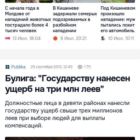
С начала года в
В Кишиневе
Под Кишиневом
Молдове от
задержали семерых
произошло
нападений животных
подозреваемых в
нападение: мужч
пострадало более 4
разбойном
пытались похитит
тысяч человек
нападении
его автомобиль
сожгли
13 Июл. 18:04
9 Июл. 20:21
10 Июл. 10:11
Publika
25 сентября 2013, 12:45
1 711
Булига: "Государству нанесен
ущерб на три млн леев"
Должностные лица в девяти районах нанесли
государству ущерб свыше трех миллионов
леев при выборе людей для выплаты
компенсаций.