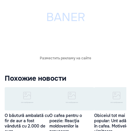
Разместить рекламу на сайте
Похожие новости
O băutură ambalată cu
O cafea pentru o
Obiceiul tot mai
fir de aur a fost
poezie: Reacţia
popular: Unt adăug
vândută cu 2.000 de
moldovenilor la
în cafea. Motivele 