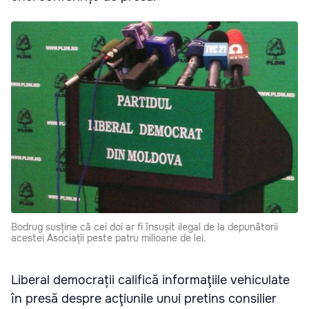
Bodrug susține că cei doi ar fi însușit ilegal de la depunătorii
acestei Asociații peste patru milioane de lei.
Liberal democrații califică informaţiile vehiculate
în presă despre acţiunile unui pretins consilier