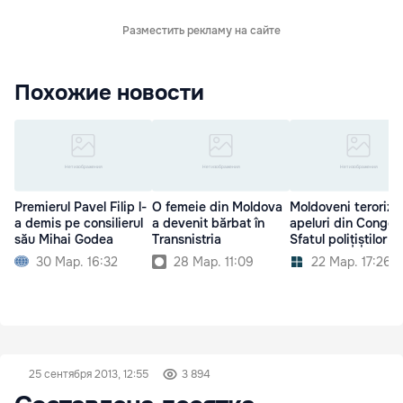
Разместить рекламу на сайте
Похожие новости
Premierul Pavel Filip l-
O femeie din Moldova
Moldoveni terorizaț
a demis pe consilierul
a devenit bărbat în
apeluri din Congo.
său Mihai Godea
Transnistria
Sfatul polițiștilor
30 Мар. 16:32
28 Мар. 11:09
22 Мар. 17:26
25 сентября 2013, 12:55
3 894