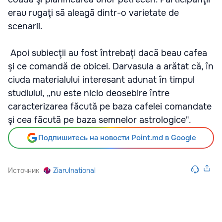
erau rugaţi să aleagă dintr-o varietate de
scenarii.
Apoi subiecţii au fost întrebaţi dacă beau cafea
şi ce comandă de obicei. Darvasula a arătat că, în
ciuda materialului interesant adunat în timpul
studiului, „nu este nicio deosebire între
caracterizarea făcută pe baza cafelei comandate
şi cea făcută pe baza semnelor astrologice".
Подпишитесь на новости Point.md в Google
Источник
Ziarulnational