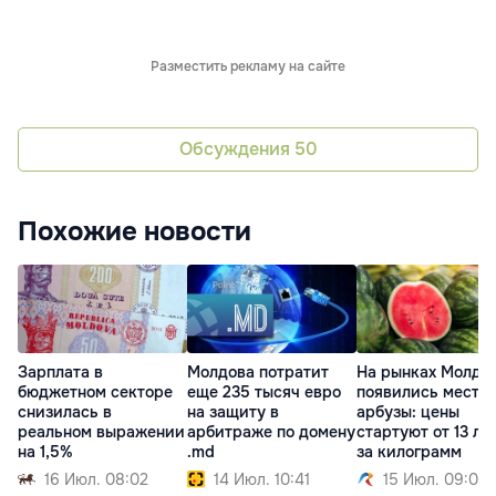
Разместить рекламу на сайте
Обсуждения
50
Похожие новости
Зарплата в
Молдова потратит
На рынках Молдо
бюджетном секторе
еще 235 тысяч евро
появились местн
снизилась в
на защиту в
арбузы: цены
реальном выражении
арбитраже по домену
стартуют от 13 ле
на 1,5%
.md
за килограмм
16 Июл. 08:02
14 Июл. 10:41
15 Июл. 09:01