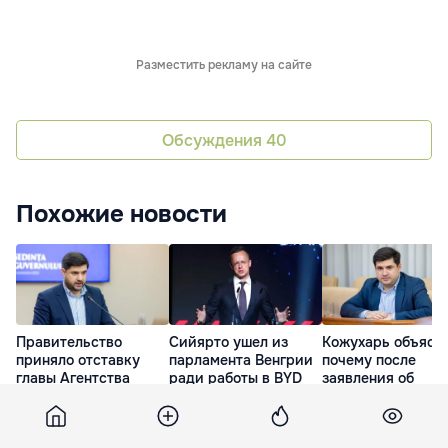
Разместить рекламу на сайте
Обсуждения
40
Похожие новости
Правительство
Сийярто ушел из
Кожухарь объясн
приняло отставку
парламента Венгрии
почему после
главы Агентства
ради работы в BYD
заявления об
публичной
отставке продол
15 Июл. 19:36
собственности
руководить АПС
15 Июл. 16:11
15 Июл. 09:01