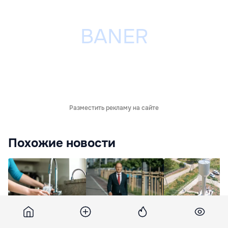
Разместить рекламу на сайте
Похожие новости
Молдове потребуется
Чебан: Угрозы для
В Хынчештском
2 млрд евро на
водоснабжения
районе строят
европейскую
Кишинева
региональную