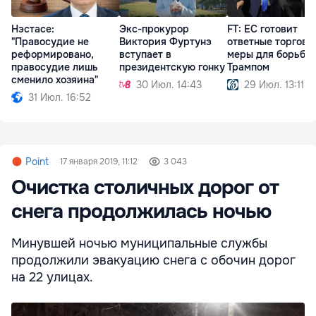
Нэстасе:
Экс-прокурор
FT: ЕС готовит
"Правосудие не
Виктория Фуртунэ
ответные торговы
реформировано,
вступает в
меры для борьбы 
правосудие лишь
президентскую гонку
Трампом
сменило хозяина"
30 Июл. 14:43
29 Июл. 13:11
31 Июл. 16:52
Point
17 января 2019, 11:12
3 043
Очистка столичных дорог от
снега продолжилась ночью
Минувшей ночью муниципальные службы
продолжили эвакуацию снега с обочин дорог
на 22 улицах.