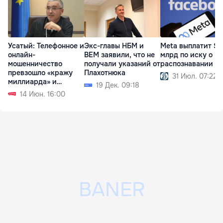
Усатый: Телефонное и
Экс-главы НБМ и
Meta выплатит $1
онлайн-
BEM заявили, что не
млрд по иску о
мошенничество
получали указаний от
распознавании л
превзошло «кражу
Плахотнюка
31 Июл. 07:22
миллиарда» и
19 Дек. 09:18
«Ландромат»
14 Июн. 16:00