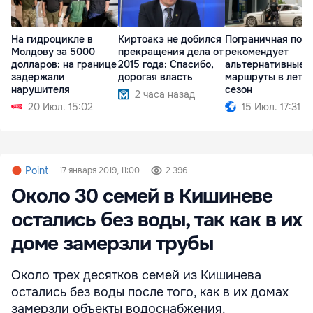
На гидроцикле в
Киртоакэ не добился
Пограничная пол
Молдову за 5000
прекращения дела от
рекомендует
долларов: на границе
2015 года: Спасибо,
альтернативные
задержали
дорогая власть
маршруты в летн
нарушителя
сезон
2 часа назад
20 Июл. 15:02
15 Июл. 17:31
Point
17 января 2019, 11:00
2 396
Около 30 семей в Кишиневе
остались без воды, так как в их
доме замерзли трубы
Около трех десятков семей из Кишинева
остались без воды после того, как в их домах
замерзли объекты водоснабжения.