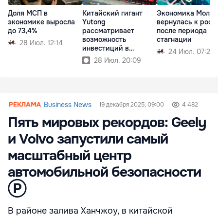
Доля МСП в
Китайский гигант
Экономика Молд
экономике выросла
Yutong
вернулась к рост
до 73,4%
рассматривает
после периода
возможность
стагнации
28 Июл. 12:14
инвестиций в
24 Июл. 07:27
Республику Молдова
28 Июл. 20:09
Business News
19 декабря 2025, 09:00
4 482
Пять мировых рекордов: Geely
и Volvo запустили самый
масштабный центр
автомобильной безопасности
Ⓟ
В районе залива Ханчжоу, в китайской