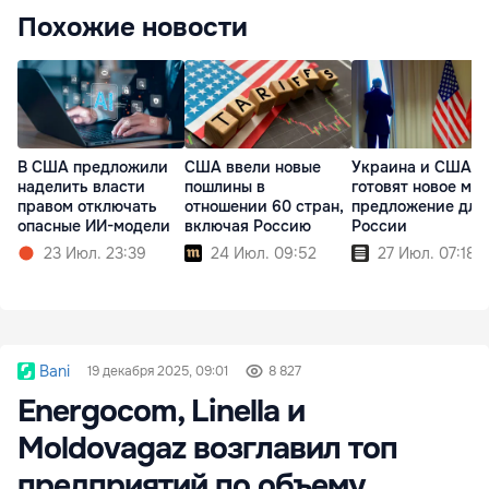
Похожие новости
В США предложили
США ввели новые
Украина и США
наделить власти
пошлины в
готовят новое ми
правом отключать
отношении 60 стран,
предложение для
опасные ИИ-модели
включая Россию
России
23 Июл. 23:39
24 Июл. 09:52
27 Июл. 07:18
Bani
19 декабря 2025, 09:01
8 827
Energocom, Linella и
Moldovagaz возглавил топ
предприятий по объему