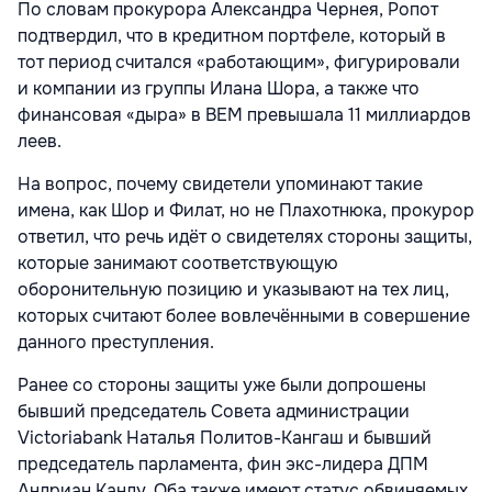
По словам прокурора Александра Чернея, Ропот
подтвердил, что в кредитном портфеле, который в
тот период считался «работающим», фигурировали
и компании из группы Илана Шора, а также что
финансовая «дыра» в BEM превышала 11 миллиардов
леев.
На вопрос, почему свидетели упоминают такие
имена, как Шор и Филат, но не Плахотнюка, прокурор
ответил, что речь идёт о свидетелях стороны защиты,
которые занимают соответствующую
оборонительную позицию и указывают на тех лиц,
которых считают более вовлечёнными в совершение
данного преступления.
Ранее со стороны защиты уже были допрошены
бывший председатель Совета администрации
Victoriabank Наталья Политов-Кангаш и бывший
председатель парламента, фин экс-лидера ДПМ
Андриан Канду. Оба также имеют статус обвиняемых