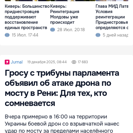
Киверь: Большинство
Киверь:
Глава МИД Латви
приднестровцев
Реинтеграция
Условия
поддерживают
Молдовы уже
реинтеграции
восстановление
происходит
Приднестровья
единых пространств
определяются са
28 Июл. 20:18
Молдовой
15 Июл. 17:44
5 дней назад
Jurnal
19 декабря 2025, 08:44
17 683
Гросу с трибуны парламента
объявил об атаке дрона по
мосту в Рени: Для тех, кто
сомневается
Вчера примерно в 16:00 на территории
Украины боевой дрон со взрывчаткой нанес
удар по мосту за пределами населённого