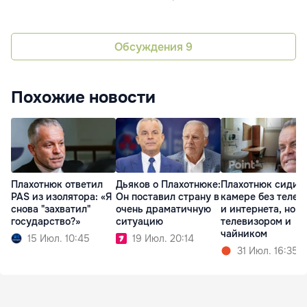
Обсуждения
9
Похожие новости
Плахотнюк ответил
Дьяков о Плахотнюке:
Плахотнюк сидит 
PAS из изолятора: «Я
Он поставил страну в
камере без телеф
снова "захватил"
очень драматичную
и интернета, но с
государство?»
ситуацию
телевизором и
чайником
15 Июл. 10:45
19 Июл. 20:14
31 Июл. 16:35