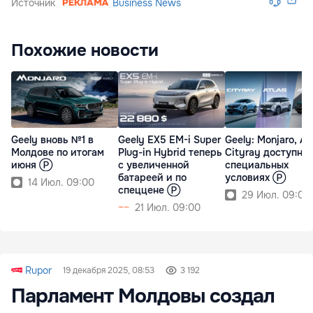
Источник
Business News
Похожие новости
Geely вновь №1 в
Geely EX5 EM-i Super
Geely: Monjaro, At
Молдове по итогам
Plug-in Hybrid теперь
Cityray доступны
июня Ⓟ
с увеличенной
специальных
батареей и по
условиях Ⓟ
14 Июл. 09:00
спеццене Ⓟ
29 Июл. 09:00
21 Июл. 09:00
Rupor
19 декабря 2025, 08:53
3 192
Парламент Молдовы создал