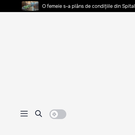
O femeie s-a plâns de condițiile din Spita