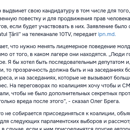
о выдвинет свою кандидатуру в том числе для того
венную повестку и для продвижения прав человека
в, если будет участвовать в них. Заявление было 
ul Țării” на телеканале 10TV, передает
ipn.md.
ает, что нужно менять лицемерное поведение мол
мо от того, в каком лагере они находятся. „Люди 
ое. Я бы хотел быть последовательным депутатом и
и, то прозрачность должна быть и на заседаниях 
реса, и на заседаниях, которые не вызывают боль
ес. На переговорах по коалициям хочу чтобы и С
али, чтобы не было дополнительных секретных про
олько вреда после этого”, - сказал Олег Брега.
что не собирается присоединяться к коалиции, объ
для следующих парламентских выборов и рассмот
 в случае, если к ним присоединятся другие автор