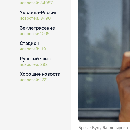
новостей:
34987
Украина-Россия
новостей:
8490
Землетрясение
новостей:
1009
Стадион
новостей:
119
Русский язык
новостей:
292
Хорошие новости
новостей:
1721
Брега: Буду баллотироват