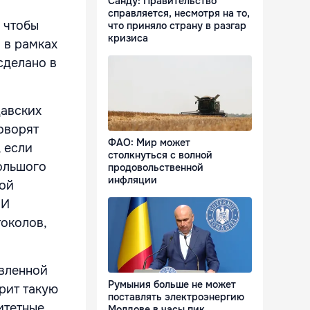
Санду: Правительство
справляется, несмотря на то,
, чтобы
что приняло страну в разгар
кризиса
 в рамках
сделано в
давских
говорят
ФАО: Мир может
, если
столкнуться с волной
большого
продовольственной
инфляции
шой
МИ
токолов,
явленной
Румыния больше не может
рит такую
поставлять электроэнергию
итетные
Молдове в часы пик