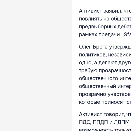
Активист заявил, чт
повлиять на общест
предвыборных дебато
рамках предачи „Sfat
Олег Брега утвержд
политиков, независи
одно, а делают друг
требую прозрачност
общественного инте
общественный интер
прозрачно участвов
которые приносят ст
Активист говорит, 
ПДС, ППДП и ЛДПМ 
возможность только