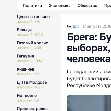
Политика
Экономика
Общество
Пр
Цены на топливо
новостей:
376
17 августа 201
Ipn
Бельцы
Брега: Б
новостей:
5726
Газовый кризис
выборах,
новостей:
406
человека
Гагаузия
новостей:
10842
Кишинев
Гражданский акти
новостей:
770
будет баллотирова
ДТП в Молдове
Республике Молдо
новостей:
7820
Нет войне
новостей:
131
Приднестровье