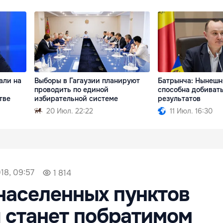
али на
Выборы в Гагаузии планируют
Батрынча: Нынешн
проводить по единой
способна добиват
тве
избирательной системе
результатов
20 Июл. 22:22
11 Июл. 16:30
018, 09:57
1 814
населенных пунктов
 станет побратимом