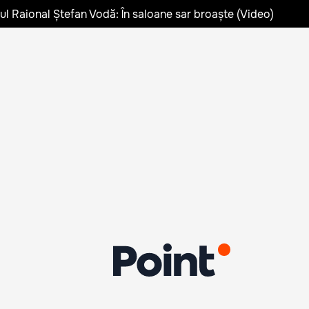
lul Raional Ștefan Vodă: În saloane sar broaște (Video)