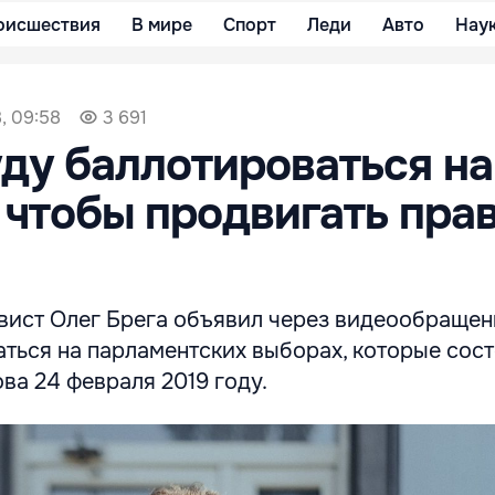
оисшествия
В мире
Спорт
Леди
Авто
Нау
8, 09:58
3 691
уду баллотироваться на
 чтобы продвигать пра
вист Олег Брега объявил через видеообращени
ться на парламентских выборах, которые сост
ва 24 февраля 2019 году.