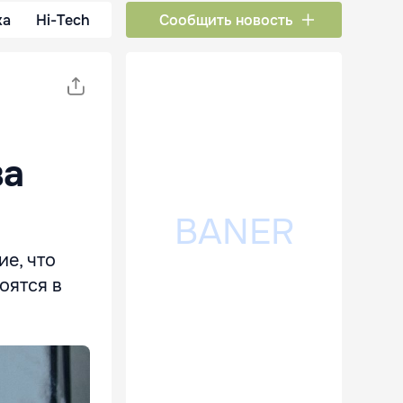
ка
Hi-Tech
Сообщить новость
ва
е, что
оятся в