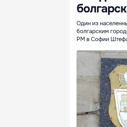
болгарск
Один из населенн
болгарским городо
РМ в Софии Штефан