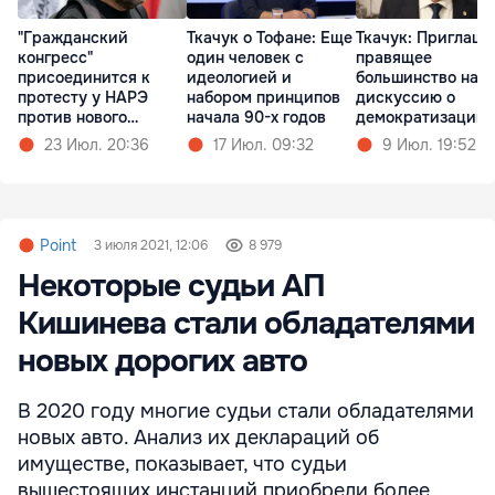
"Гражданский
Ткачук о Тофане: Еще
Ткачук: Приглаш
конгресс"
один человек с
правящее
присоединится к
идеологией и
большинство на
протесту у НАРЭ
набором принципов
дискуссию о
против нового
начала 90-х годов
демократизации
тарифного шока
выборов
23 Июл. 20:36
17 Июл. 09:32
9 Июл. 19:52
Point
3 июля 2021, 12:06
8 979
Некоторые судьи АП
Кишинева стали обладателями
новых дорогих авто
В 2020 году многие судьи стали обладателями
новых авто. Анализ их деклараций об
имуществе, показывает, что судьи
вышестоящих инстанций приобрели более