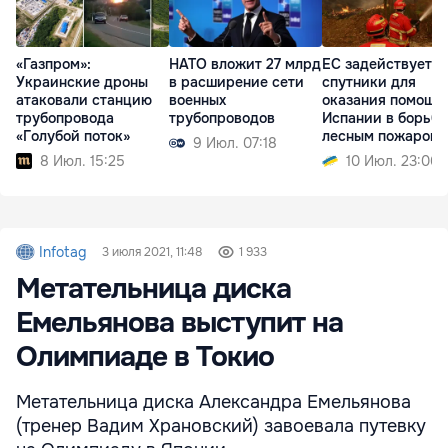
«Газпром»:
НАТО вложит 27 млрд
ЕС задействует с
Украинские дроны
в расширение сети
спутники для
атаковали станцию
военных
оказания помощи
трубопровода
трубопроводов
Испании в борьбе
«Голубой поток»
лесным пожаром
9 Июл. 07:18
8 Июл. 15:25
10 Июл. 23:06
Infotag
3 июля 2021, 11:48
1 933
Метательница диска
Емельянова выступит на
Олимпиаде в Токио
Метательница диска Александра Емельянова
(тренер Вадим Храновский) завоевала путевку