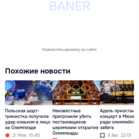
Разместить рекламу на сайте
Похожие новости
Польская шорт-
Неизвестные
Адель приостано
трекистка получила
пригрозили убить
концерт в Мюнхе
удар коньком в лицо
постановщиков
ради олимпийско
на Олимпиаде
церемонии открытия
забега
Олимпиады
21 Фев. 15:45
4 Авг. 22:01