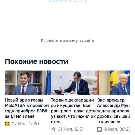
Разместить рекламу на сайте
Похожие новости
Новый врио главы
Тофан о декларации
Экс-премьер
MoldATSA в прошлом
об имуществе: Всё
Александр Мунтя
году приобрел BMW
раскроем, даже дети
задекларировал
за 1,1 млн леев
узнают, что нажил их
доходы свыше 216
отец
тысяч леев
27 Июл. 17:20
31 Июл. 12:51
9 Июл. 08:26