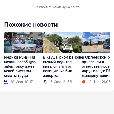
Разместить рекламу на сайте
Похожие новости
Медики Румынии
В Каушанском районе
В Оргеевском ра
начали всеобщую
пьяный водитель
привлекли к
забастовку из-за
пытался уйти от
ответственности
новой системы
полиции, но был
нарушившую ПДД
оплаты труда
задержан
женщину-водите
28 Июл. 10:17
15 Июл. 21:56
13 Июл. 21:05