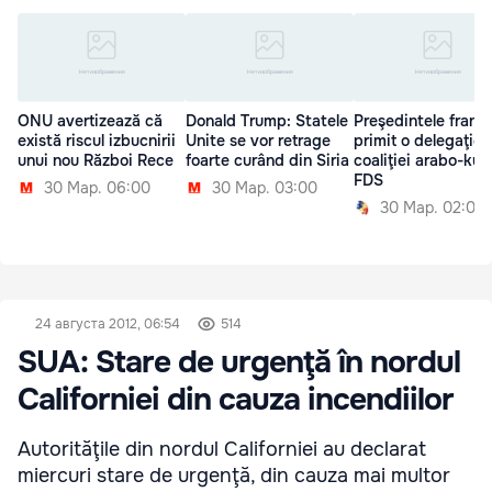
ONU avertizează că
Donald Trump: Statele
Preşedintele franc
există riscul izbucnirii
Unite se vor retrage
primit o delegaţie 
unui nou Război Rece
foarte curând din Siria
coaliţiei arabo-kur
FDS
30 Мар. 06:00
30 Мар. 03:00
30 Мар. 02:00
24 августа 2012, 06:54
514
SUA: Stare de urgenţă în nordul
Californiei din cauza incendiilor
Autorităţile din nordul Californiei au declarat
miercuri stare de urgenţă, din cauza mai multor