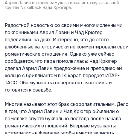
Аврил Лавин выходит замуж за вокалиста музыкальной
группы Nickelback Чада Крюгера.
Радостной новостью со своими многочисленными
поклонниками Аврил Лавин и Чад Крюгер
поделились на днях. Интересно, что до этого
влюбленные категорически не комментировали свои
романтические отношения. Однако уже сейчас
сообщается, что пара помолвилась: Чад Крюгер
сделал Аврил Лавин предложение и преподнес ей
кольцо с бриллиантом в 14 карат, передает ИТАР-
ТАСС. Оба музыканта невероятно счастливы и
готовятся к свадьбе.
Многие называют этот брак скоропалительным. Дело
в том, что Аврил Лавин и Чад Крюгер объявили о
помолвке спустя буквально полгода после начала
романтических отношений. Впервые музыканты
встретились в феврале, чтобы вместе записать