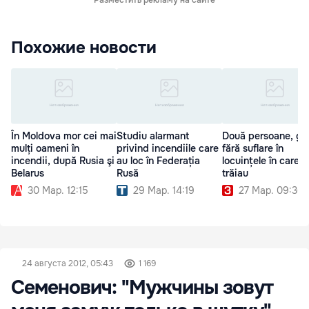
Разместить рекламу на сайте
Похожие новости
În Moldova mor cei mai
Studiu alarmant
Două persoane, gă
mulți oameni în
privind incendiile care
fără suflare în
incendii, după Rusia şi
au loc în Federația
locuințele în care
Belarus
Rusă
trăiau
30 Мар. 12:15
29 Мар. 14:19
27 Мар. 09:36
24 августа 2012, 05:43
1 169
Семенович: "Мужчины зовут