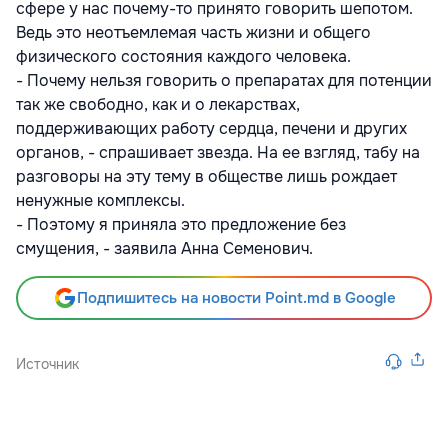
сфере у нас почему-то принято говорить шепотом.
Ведь это неотъемлемая часть жизни и общего
физического состояния каждого человека.
- Почему нельзя говорить о препаратах для потенции
так же свободно, как и о лекарствах,
поддерживающих работу сердца, печени и других
органов, - спрашивает звезда. На ее взгляд, табу на
разговоры на эту тему в обществе лишь рождает
ненужные комплексы.
- Поэтому я приняла это предложение без
смущения, - заявила Анна Семенович.
Подпишитесь на новости Point.md в Google
Источник