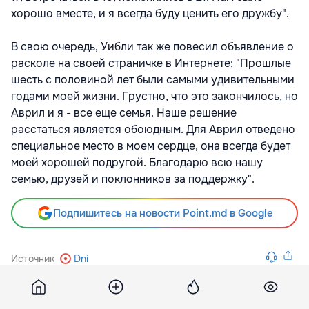
хорошо вместе, и я всегда буду ценить его дружбу".
В свою очередь, Уибли так же повесил объявление о
расколе на своей страничке в Интернете: "Прошлые
шесть с половиной лет были самыми удивительными
годами моей жизни. Грустно, что это закончилось, но
Аврил и я - все еще семья. Наше решение
расстаться является обоюдным. Для Аврил отведено
специальное место в моем сердце, она всегда будет
моей хорошей подругой. Благодарю всю нашу
семью, друзей и поклонников за поддержку".
Подпишитесь на новости Point.md в Google
Источник
Dni