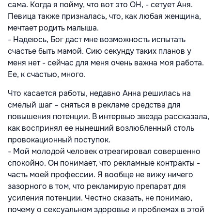
сама. Когда я пойму, что вот это ОН, - сетует Аня.
Певица также призналась, что, как любая женщина,
мечтает родить малыша.
- Надеюсь, Бог даст мне возможность испытать
счастье быть мамой. Сию секунду таких планов у
меня нет - сейчас для меня очень важна моя работа.
Ее, к счастью, много.
Что касается работы, недавно Анна решилась на
смелый шаг – сняться в рекламе средства для
повышения потенции. В интервью звезда рассказала,
как воспринял ее нынешний возлюбленный столь
провокационный поступок.
- Мой молодой человек отреагировал совершенно
спокойно. Он понимает, что рекламные контракты -
часть моей профессии. Я вообще не вижу ничего
зазорного в том, что рекламирую препарат для
усиления потенции. Честно сказать, не понимаю,
почему о сексуальном здоровье и проблемах в этой