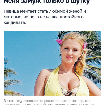
меня замуж только в шутку"
Певица мечтает стать любимой женой и
матерью, но пока не нашла достойного
кандидата.
В этом году исполняется ровно пять лет с тех пор, как
певица распрощалась с «Блестящими» и ушла в сольное