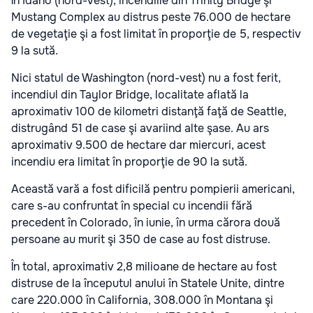
În Idaho (nord-vest), incendiile din Trinity Bridge şi
Mustang Complex au distrus peste 76.000 de hectare
de vegetaţie şi a fost limitat în proporţie de 5, respectiv
9 la sută.
Nici statul de Washington (nord-vest) nu a fost ferit,
incendiul din Taylor Bridge, localitate aflată la
aproximativ 100 de kilometri distanţă faţă de Seattle,
distrugând 51 de case şi avariind alte şase. Au ars
aproximativ 9.500 de hectare dar miercuri, acest
incendiu era limitat în proporţie de 90 la sută.
Această vară a fost dificilă pentru pompierii americani,
care s-au confruntat în special cu incendii fără
precedent în Colorado, în iunie, în urma cărora două
persoane au murit şi 350 de case au fost distruse.
În total, aproximativ 2,8 milioane de hectare au fost
distruse de la începutul anului în Statele Unite, dintre
care 220.000 în California, 308.000 în Montana şi