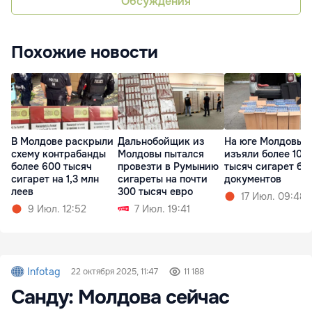
Обсуждения
Похожие новости
В Молдове раскрыли
Дальнобойщик из
На юге Молдовы
схему контрабанды
Молдовы пытался
изъяли более 100
более 600 тысяч
провезти в Румынию
тысяч сигарет бе
сигарет на 1,3 млн
сигареты на почти
документов
леев
300 тысяч евро
17 Июл. 09:48
9 Июл. 12:52
7 Июл. 19:41
Infotag
22 октября 2025, 11:47
11 188
Санду: Молдова сейчас