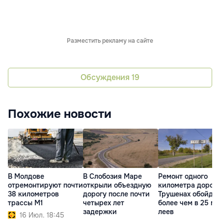
Разместить рекламу на сайте
Обсуждения
19
Похожие новости
В Молдове
В Слобозия Маре
Ремонт одного
отремонтируют почти
открыли объездную
километра дороги
38 километров
дорогу после почти
Трушенах обойде
трассы M1
четырех лет
более чем в 25 мл
задержки
леев
16 Июл. 18:45