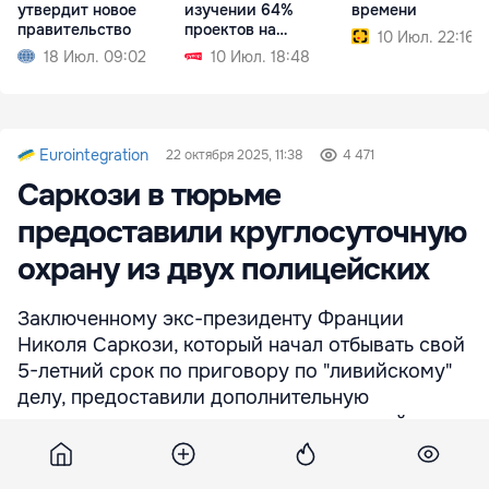
утвердит новое
изучении 64%
времени
правительство
проектов на
10 Июл. 22:16
заседании
18 Июл. 09:02
10 Июл. 18:48
парламента
Eurointegration
22 октября 2025, 11:38
4 471
Саркози в тюрьме
предоставили круглосуточную
охрану из двух полицейских
Заключенному экс-президенту Франции
Николя Саркози, который начал отбывать свой
5-летний срок по приговору по "ливийскому"
делу, предоставили дополнительную
круглосуточную охрану из двух полицейских,
что удивило персонал тюрьмы.