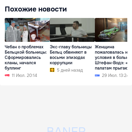
Похожие новости
Чебан о проблемах
Экс-главу больницы
Женщина
Бельцкой больницы:
Бельц обвиняют в
пожаловалась на
Сформировались
восьми эпизодах
условия в больни
кланы, начался
коррупции
Штефан-Водэ: «П
буллинг
палатам прыгают
5 дней назад
лягушки»
11 Июл. 20:14
29 Июл. 13:24