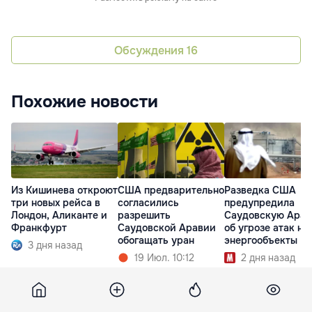
Обсуждения
16
Похожие новости
Из Кишинева откроют
США предварительно
Разведка США
три новых рейса в
согласились
предупредила
Лондон, Аликанте и
разрешить
Саудовскую Ара
Франкфурт
Саудовской Аравии
об угрозе атак на
обогащать уран
энергообъекты
3 дня назад
19 Июл. 10:12
2 дня назад