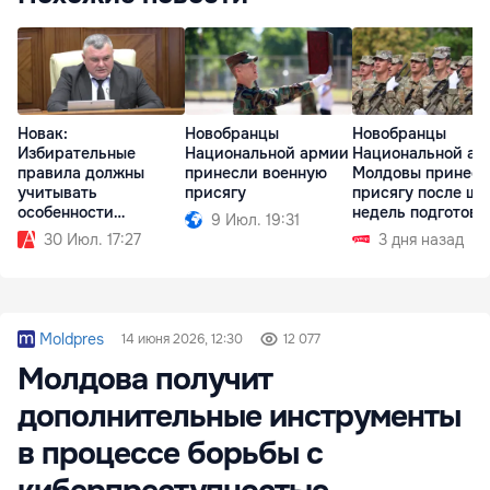
Новак:
Новобранцы
Новобранцы
Избирательные
Национальной армии
Национальной ар
правила должны
принесли военную
Молдовы принесл
учитывать
присягу
присягу после ше
особенности
недель подготовк
9 Июл. 19:31
Гагаузии
30 Июл. 17:27
3 дня назад
Moldpres
14 июня 2026, 12:30
12 077
Молдова получит
дополнительные инструменты
в процессе борьбы с