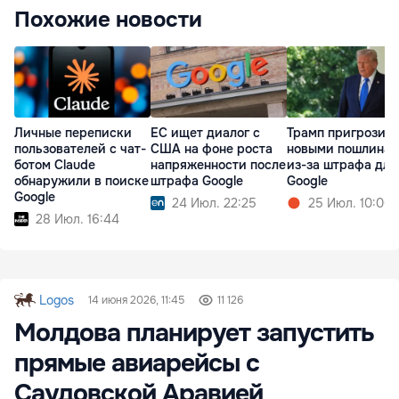
Похожие новости
Личные переписки
ЕС ищет диалог с
Трамп пригрозил
пользователей с чат-
США на фоне роста
новыми пошлина
ботом Claude
напряженности после
из-за штрафа для
обнаружили в поиске
штрафа Google
Google
Google
24 Июл. 22:25
25 Июл. 10:00
28 Июл. 16:44
Logos
14 июня 2026, 11:45
11 126
Молдова планирует запустить
прямые авиарейсы с
Саудовской Аравией