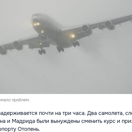
емало проблем.
задерживается почти на три часа. Два самолета, 
на и Мадрида были вынуждены сменить курс и при
опорту Отопень.