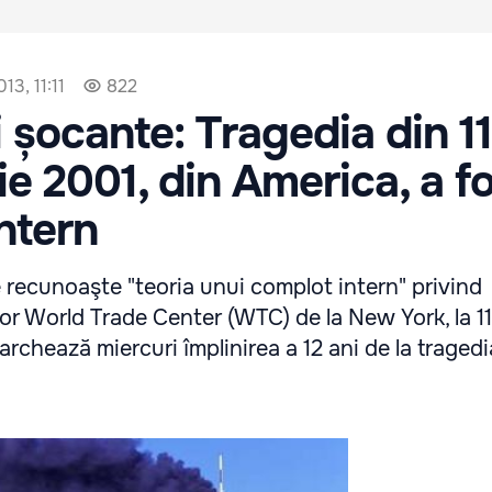
13, 11:11
822
i șocante: Tragedia din 11
e 2001, din America, a fo
ntern
e recunoaşte "teoria unui complot intern" privind
lor World Trade Center (WTC) de la New York, la 11
rchează miercuri împlinirea a 12 ani de la tragedi