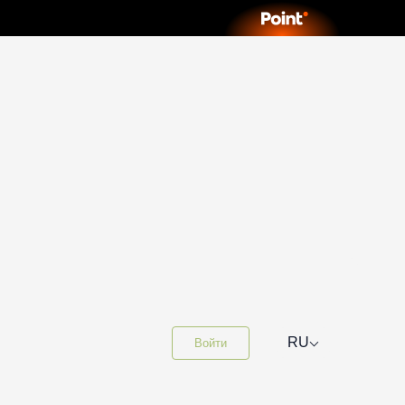
⌵
RU
Войти