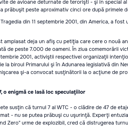
ovite de avioane deturnate de terorişti - şi în special al
-a prăbuşit peste aproximativ cinci ore după primele 
t amplasat deja un afiş cu petiţia care cere o nouă a
tă de peste 7.000 de oameni. În ziua comemorării vic
tembrie 2001, activiştii respectivei organizaţii intenţ
e la biroul Primarului şi în Adunarea legislativă din N
mişcarea şi-a convocat susţinătorii la o acţiune de pro
, o enigmă ce lasă loc speculaţiilor
ete susţin că turnul 7 al WTC - o clădire de 47 de etaj
rmat - nu se putea prăbuşi cu uşurinţă. Experţi entuziaş
und Zero" urme de explozibil, cred că distrugerea turnu