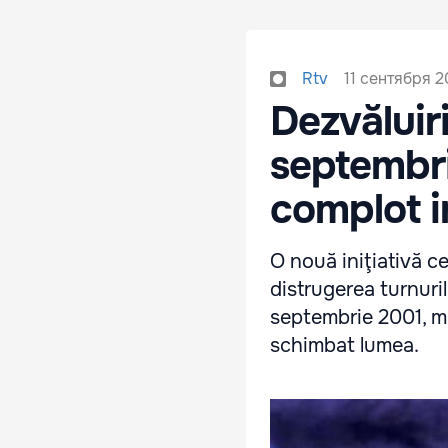
11 сентября 20
Rtv
Dezvăluir
septembri
complot i
O nouă iniţiativă c
distrugerea turnuri
septembrie 2001, ma
schimbat lumea.