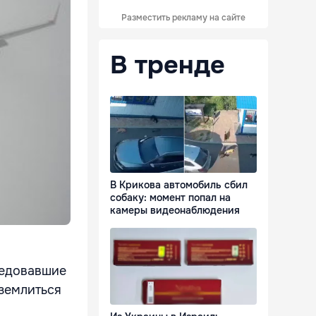
Разместить рекламу на сайте
В тренде
В Крикова автомобиль сбил
собаку: момент попал на
камеры видеонаблюдения
следовавшие
землиться