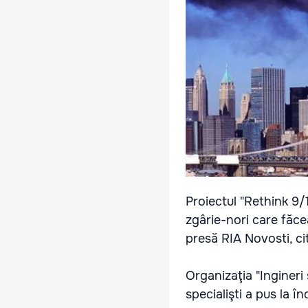
Proiectul "Rethink 9/
zgârie-nori care făc
presă RIA Novosti, ci
Organizaţia "Ingineri
specialişti a pus la î