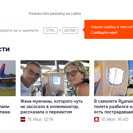
Разместить рекламу на сайте
Нашли ошибку в тексте
+
делите ее и нажмите
CTRL
ENTER
Сообщите нам!
сти
Жена мужчины, которого чуть
В самолете Ryanai
елами
не засосало в иллюминатор,
полета разбился 
ипажа
рассказала о пережитом
есть пострадавши
15 Июл. 12:19
10 Июл. 16:40