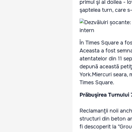
primul şi al doilea - l
şaptelea turn, care s
În Times Square a fos
Aceasta a fost semna
atentatelor din 11 sep
depună această petiţi
York.Miercuri seara, 
Times Square.
Prăbuşirea Turnului 7
Reclamanţii noii anch
structuri din beton a
fi descoperit la "Gro