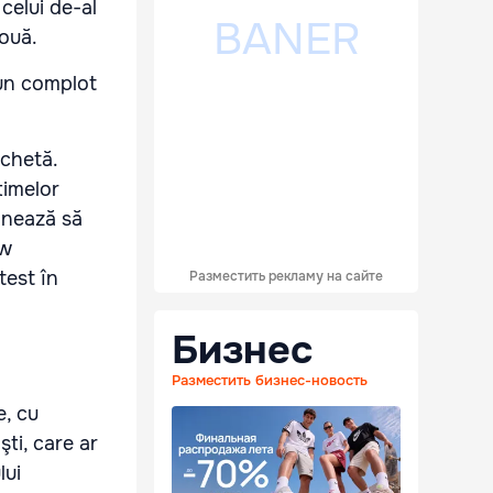
 celui de-al
două.
nchetă.
timelor
ionează să
ew
test în
Разместить рекламу на сайте
Бизнес
Разместить бизнес-новость
e, cu
ti, care ar
lui