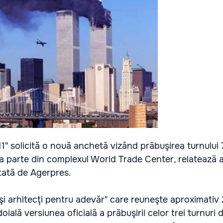
11" solicită o nouă anchetă vizând prăbuşirea turnului 
ea parte din complexul World Trade Center, relatează 
tată de Agerpres.
 şi arhitecţi pentru adevăr" care reuneşte aproximativ
ndoială versiunea oficială a prăbuşirii celor trei turnuri