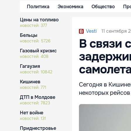
Политика
Экономика
Общество
Пр
Цены на топливо
новостей:
377
11 сентября 2
Vesti
Бельцы
В связи 
новостей:
5726
Газовый кризис
задержив
новостей:
408
самолета
Гагаузия
новостей:
10842
Кишинев
Сегодня в Кишин
новостей:
771
некоторых рейсов 
ДТП в Молдове
новостей:
7823
Нет войне
новостей:
131
Приднестровье