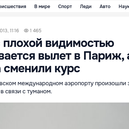
оисшествия
В мире
Спорт
Леди
Авто
Нау
013, 11:16
1 465
с плохой видимостью
ается вылет в Париж, 
 сменили курс
евском международном аэропорту произошли 
в связи с туманом.