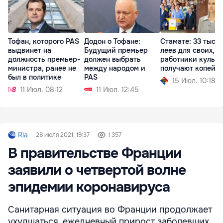
Тофан, которого PAS
Додон о Тофане:
Стамате: 33 тыся
выдвинет на
Будущий премьер
леев для своих, а
должность премьер-
должен выбрать
работники культ
министра, ранее не
между народом и
получают копейк
был в политике
PAS
15 Июл. 10:18
11 Июл. 08:12
11 Июл. 12:45
Ria
28 июля 2021, 19:37
1 357
В правительстве Франции
заявили о четвертой волне
эпидемии коронавируса
Санитарная ситуация во Франции продолжает
ухудшаться, ежедневный прирост заболевших