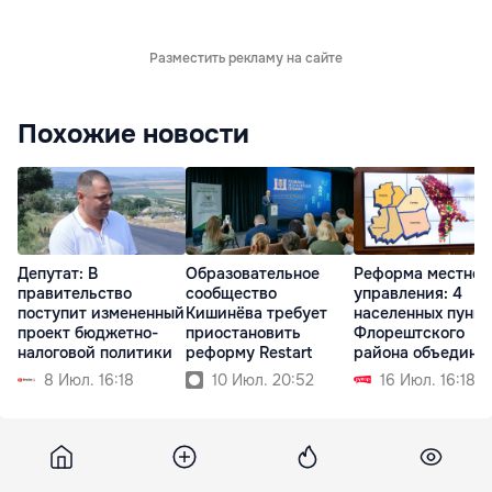
Разместить рекламу на сайте
Похожие новости
Депутат: В
Образовательное
Реформа местног
правительство
сообщество
управления: 4
поступит измененный
Кишинёва требует
населенных пункт
проект бюджетно-
приостановить
Флорештского
налоговой политики
реформу Restart
района объединя
мэрии
8 Июл. 16:18
10 Июл. 20:52
16 Июл. 16:18
Point
28 июля 2021, 19:25
17 657