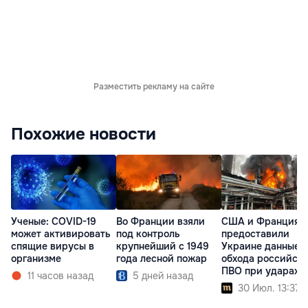
Разместить рекламу на сайте
Похожие новости
Ученые: COVID-19
Во Франции взяли
США и Франция
может активировать
под контроль
предоставили
спящие вирусы в
крупнейший с 1949
Украине данные 
организме
года лесной пожар
обхода российск
ПВО при ударах п
11 часов назад
5 дней назад
НПЗ
30 Июл. 13:37