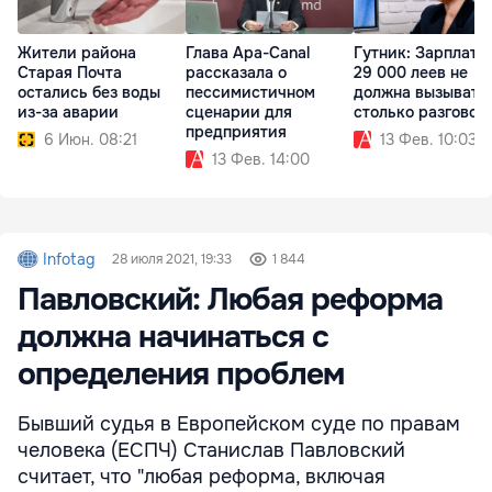
Жители района
Глава Apa-Canal
Гутник: Зарплата 
Старая Почта
рассказала о
29 000 леев не
остались без воды
пессимистичном
должна вызывать
из-за аварии
сценарии для
столько разговор
предприятия
6 Июн. 08:21
13 Фев. 10:03
13 Фев. 14:00
Infotag
28 июля 2021, 19:33
1 844
Павловский: Любая реформа
должна начинаться с
определения проблем
Бывший судья в Европейском суде по правам
человека (ЕСПЧ) Станислав Павловский
считает, что "любая реформа, включая