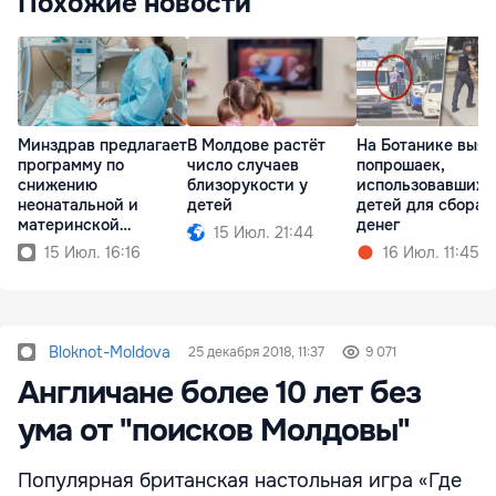
Похожие новости
Минздрав предлагает
В Молдове растёт
На Ботанике выя
программу по
число случаев
попрошаек,
снижению
близорукости у
использовавших
неонатальной и
детей
детей для сбора
материнской
денег
15 Июл. 21:44
смертности
15 Июл. 16:16
16 Июл. 11:45
Bloknot-Moldova
25 декабря 2018, 11:37
9 071
Англичане более 10 лет без
ума от "поисков Молдовы"
Популярная британская настольная игра «Где