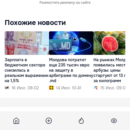
Разместить рекламу на сайте
Похожие новости
Зарплата в
Молдова потратит
На рынках Молдо
бюджетном секторе
еще 235 тысяч евро
появились местн
снизилась в
на защиту в
арбузы: цены
реальном выражении
арбитраже по домену
стартуют от 13 ле
на 1,5%
.md
за килограмм
16 Июл. 08:02
14 Июл. 10:41
15 Июл. 09:01
Ria
25 декабря 2018, 11:28
3 873
Ученый не считает причиной