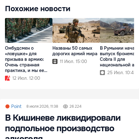
Похожие новости
Омбудсмен о
Названы 50 самых
В Румынии начал
«ловушке» для
дорогих армий мира
выпуск бронемаш
призыва в армию:
Cobra II для
11 Июл. 15:00
Очень странная
национальной ар
практика, и мы ее
25 Июл. 10:45
проверяем
12 Июл. 12:00
Point
8 июля 2026, 11:38
26 224
В Кишиневе ликвидировали
подпольное производство