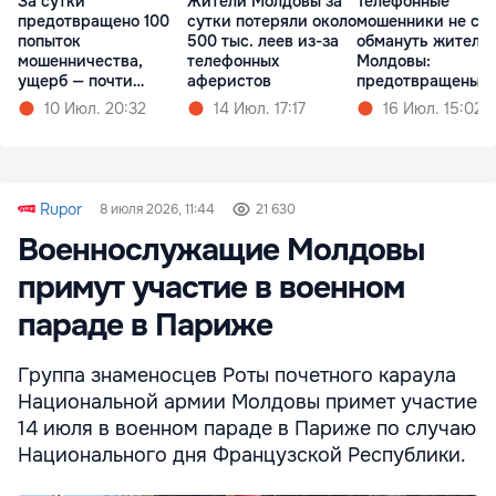
За сутки
Жители Молдовы за
Телефонные
предотвращено 100
сутки потеряли около
мошенники не см
попыток
500 тыс. леев из-за
обмануть жителе
мошенничества,
телефонных
Молдовы:
ущерб — почти
аферистов
предотвращены 8
миллион леев
попыток
10 Июл. 20:32
14 Июл. 17:17
16 Июл. 15:02
Rupor
8 июля 2026, 11:44
21 630
Военнослужащие Молдовы
примут участие в военном
параде в Париже
Группа знаменосцев Роты почетного караула
Национальной армии Молдовы примет участие
14 июля в военном параде в Париже по случаю
Национального дня Французской Республики.