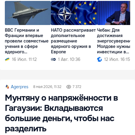
ВВС Германии и
НАТО рассматривает
Чебан: Для
Франции впервые
дополнительное
достижения
провели совместные
размещение
энергосуверенит
учения в сфере
ядерного оружия в
Молдове нужны
ядерного
Европе
инвестиции в
сдерживания
миллиарды евро
16 Июл. 11:12
1 Авг. 10:36
12 Июл. 16:15
Agerpres
8 мая 2026, 11:32
7 372
Мунтяну о напряжённости в
Гагаузии: Вкладываются
большие деньги, чтобы нас
разделить