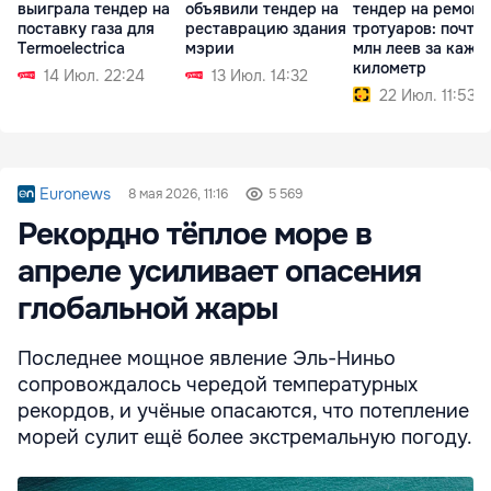
выиграла тендер на
объявили тендер на
тендер на ремонт
поставку газа для
реставрацию здания
тротуаров: почти 
Termoelectrica
мэрии
млн леев за кажд
километр
14 Июл. 22:24
13 Июл. 14:32
22 Июл. 11:53
Euronews
8 мая 2026, 11:16
5 569
Рекордно тёплое море в
апреле усиливает опасения
глобальной жары
Последнее мощное явление Эль-Ниньо
сопровождалось чередой температурных
рекордов, и учёные опасаются, что потепление
морей сулит ещё более экстремальную погоду.