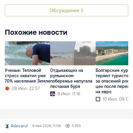
Обсуждения
3
Похожие новости
Ученые: Тепловой
Отдыхающих на
Болгарские куро
стресс охватил уже
румынском
теряют туристов 
70% населения Земли
побережье напугала
за опасений рост
песчаная буря
цен после перехо
28 Июл. 22:57
на евро
9 Июл. 11:16
10 Июл. 09:13
Adevarul
8 мая 2026, 11:08
5 655