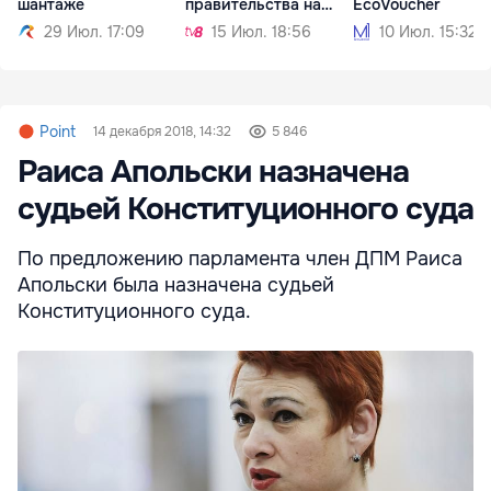
шантаже
правительства на
EcoVoucher
будущей неделе
29 Июл. 17:09
15 Июл. 18:56
10 Июл. 15:32
Point
14 декабря 2018, 14:32
5 846
Раиса Апольски назначена
судьей Конституционного суда
По предложению парламента член ДПМ Раиса
Апольски была назначена судьей
Конституционного суда.