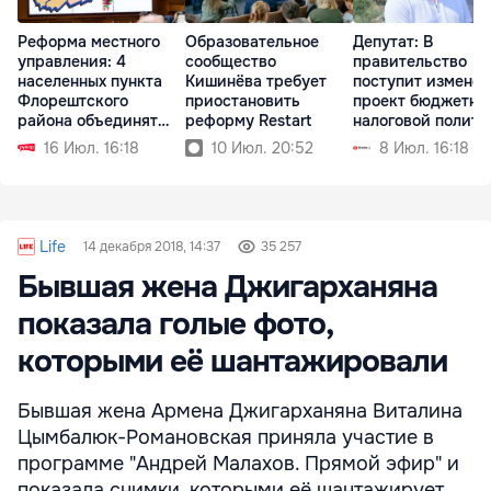
Реформа местного
Образовательное
Депутат: В
управления: 4
сообщество
правительство
населенных пункта
Кишинёва требует
поступит измене
Флорештского
приостановить
проект бюджетно
района объединят
реформу Restart
налоговой полити
мэрии
16 Июл. 16:18
10 Июл. 20:52
8 Июл. 16:18
Life
14 декабря 2018, 14:37
35 257
Бывшая жена Джигарханяна
показала голые фото,
которыми её шантажировали
Бывшая жена Армена Джигарханяна Виталина
Цымбалюк-Романовская приняла участие в
программе "Андрей Малахов. Прямой эфир" и
показала снимки, которыми её шантажирует