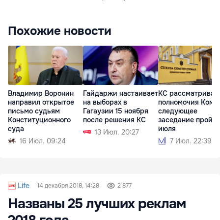
Похожие новости
Владимир Воронин
Гайдаржи настаивает
КС рассматривае
направил открытое
на выборах в
полномочия Комр
письмо судьям
Гагаузии 15 ноября
следующее
Конституционного
после решения КС
заседание пройде
суда
июля
13 Июл. 20:27
16 Июл. 09:24
7 Июл. 22:39
Life
14 декабря 2018, 14:28
2 877
Названы 25 лучших реклам