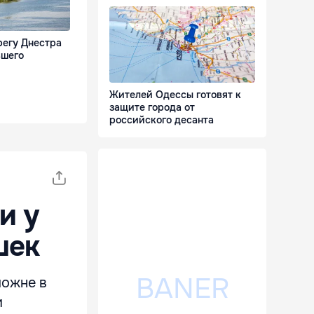
регу Днестра
вшего
Жителей Одессы готовят к
защите города от
российского десанта
и у
шек
можне в
и