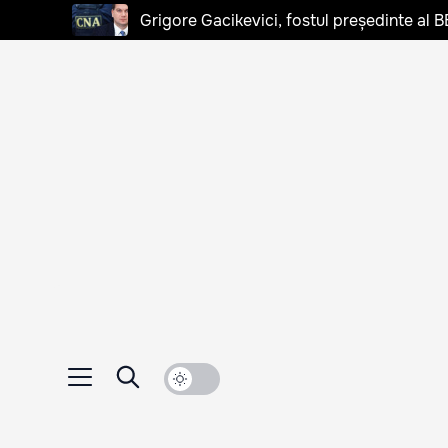
Grigore Gacikevici, fostul președinte al B