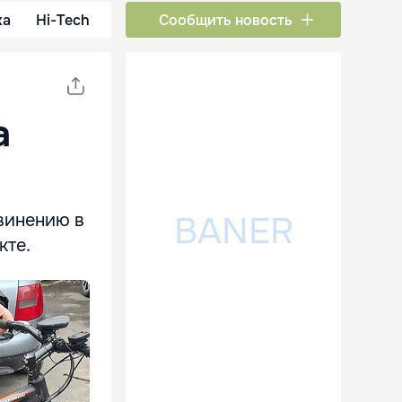
ка
Hi-Tech
Сообщить новость
а
винению в
кте.