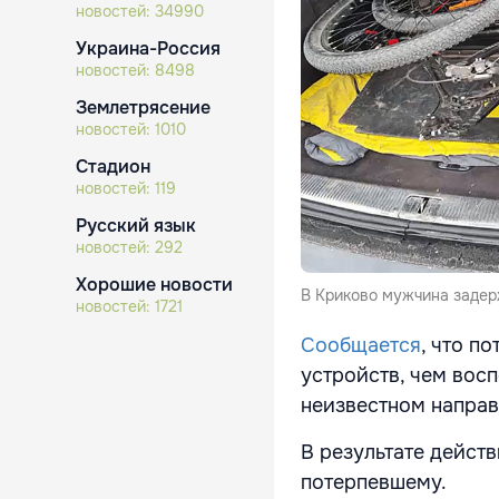
новостей:
34990
Украина-Россия
новостей:
8498
Землетрясение
новостей:
1010
Стадион
новостей:
119
Русский язык
новостей:
292
Хорошие новости
В Криково мужчина задер
новостей:
1721
Сообщается
, что п
устройств, чем вос
неизвестном направ
В результате дейст
потерпевшему.