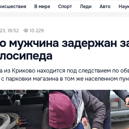
оисшествия
В мире
Спорт
Леди
Авто
Нау
23, 18:52
10 229
о мужчина задержан з
елосипеда
а из Криково находится под следствием по об
с парковки магазина в том же населенном пун