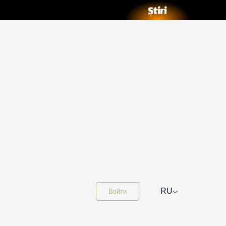
⌵
RU
Войти