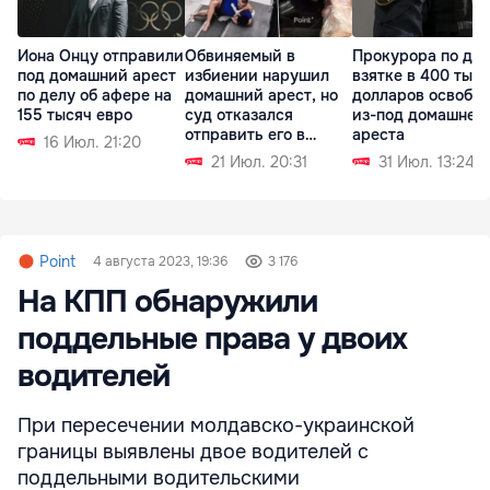
Иона Онцу отправили
Обвиняемый в
Прокурора по дел
под домашний арест
избиении нарушил
взятке в 400 тыс
по делу об афере на
домашний арест, но
долларов освобо
155 тысяч евро
суд отказался
из-под домашнег
отправить его в
ареста
16 Июл. 21:20
СИЗО
21 Июл. 20:31
31 Июл. 13:24
Point
4 августа 2023, 19:36
3 176
На КПП обнаружили
поддельные права у двоих
водителей
При пересечении молдавско-украинской
границы выявлены двое водителей с
поддельными водительскими