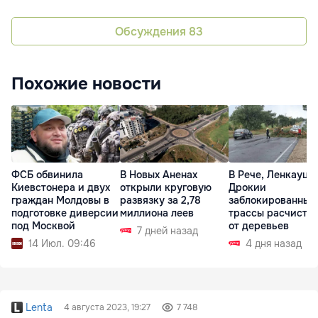
Обсуждения
83
Похожие новости
ФСБ обвинила
В Новых Аненах
В Рече, Ленкауца
Киевстонера и двух
открыли круговую
Дрокии
граждан Молдовы в
развязку за 2,78
заблокированные
подготовке диверсии
миллиона леев
трассы расчисти
под Москвой
от деревьев
7 дней назад
14 Июл. 09:46
4 дня назад
Lenta
4 августа 2023, 19:27
7 748