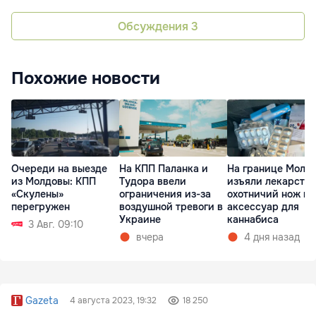
Обсуждения
3
Похожие новости
Очереди на выезде
На КПП Паланка и
На границе Молд
из Молдовы: КПП
Тудора ввели
изъяли лекарства
«Скулены»
ограничения из-за
охотничий нож и
перегружен
воздушной тревоги в
аксессуар для
Украине
каннабиса
3 Авг. 09:10
вчера
4 дня назад
Gazeta
4 августа 2023, 19:32
18 250