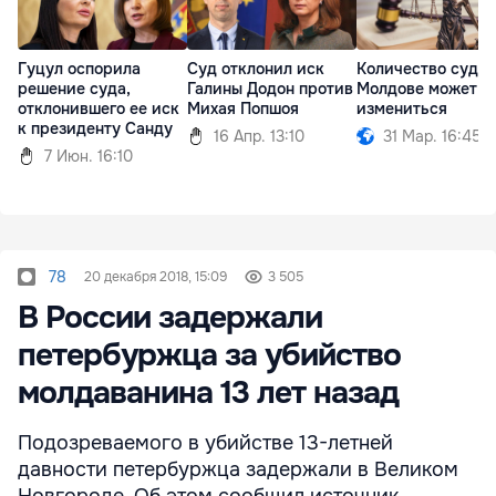
Гуцул оспорила
Суд отклонил иск
Количество судов
решение суда,
Галины Додон против
Молдове может
отклонившего ее иск
Михая Попшоя
измениться
к президенту Санду
16 Апр. 13:10
31 Мар. 16:45
7 Июн. 16:10
78
20 декабря 2018, 15:09
3 505
В России задержали
петербуржца за убийство
молдаванина 13 лет назад
Подозреваемого в убийстве 13-летней
давности петербуржца задержали в Великом