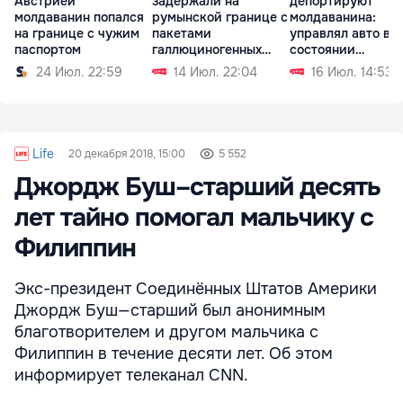
Австрией
задержали на
депортируют
молдаванин попался
румынской границе с
молдаванина:
на границе с чужим
пакетами
управлял авто в
паспортом
галлюциногенных
состоянии
грибов
алкогольного
24 Июл. 22:59
14 Июл. 22:04
16 Июл. 14:53
опьянения
Life
20 декабря 2018, 15:00
5 552
Джордж Буш–старший десять
лет тайно помогал мальчику с
Филиппин
Экс-президент Соединённых Штатов Америки
Джордж Буш—старший был анонимным
благотворителем и другом мальчика с
Филиппин в течение десяти лет. Об этом
информирует телеканал CNN.