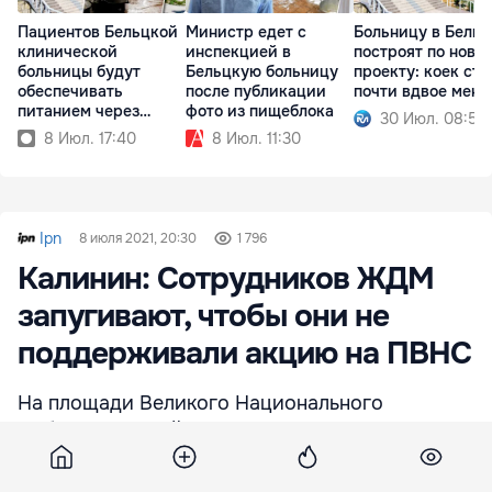
Пациентов Бельцкой
Министр едет с
Больницу в Бельц
клинической
инспекцией в
построят по ново
больницы будут
Бельцкую больницу
проекту: коек ста
обеспечивать
после публикации
почти вдвое мен
питанием через
фото из пищеблока
30 Июл. 08:53
кейтеринг
8 Июл. 17:40
8 Июл. 11:30
Ipn
8 июля 2021, 20:30
1 796
Калинин: Сотрудников ЖДМ
запугивают, чтобы они не
поддерживали акцию на ПВНС
На площади Великого Национального
Собрания третий день проходит голодовка,
объявленная Партией регионов в знак
поддержки работников Железной дороги, не