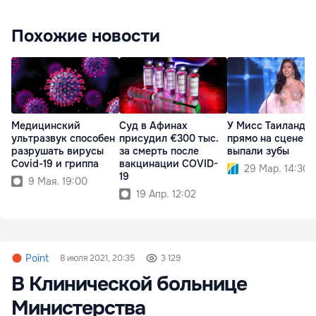
Похожие новости
Медицинский
Суд в Афинах
У Мисс Таиланд
ультразвук способен
присудил €300 тыс.
прямо на сцене
разрушать вирусы
за смерть после
выпали зубы
Covid-19 и гриппа
вакцинации COVID-
29 Мар. 14:30
19
9 Мая. 19:00
19 Апр. 12:02
Point
8 июля 2021, 20:35
3 129
В Клинической больнице
Министерства