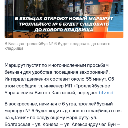
В Бельцах троллейбус № 6 будет следовать до нового
кладбища.
Маршрут пустят по многочисленным просьбам
бельчан для удобства посещения захоронений.
Интервал движения составит около 55 минут. Об
этом сообщил гл. инженер МП «Троллейбусное
Управление» Виктор Калюжный, передает
btv.md
В воскресенье, начиная с 6 утра, троллейбусный
маршрут № 6 будет ходить до нового кладбища от м-
на «Дачия» по следующему маршруту: ул.
Болгарская – ул. Конева — ул. Александру чел Бун —