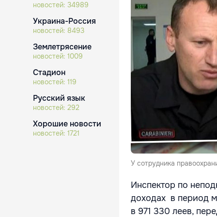
новостей:
34989
Украина-Россия
новостей:
8493
Землетрясение
новостей:
1009
Стадион
новостей:
119
Русский язык
новостей:
292
Хорошие новости
новостей:
1721
У сотрудника правоохран
Инспектор по непод
доходах в период м
в 971 330 леев, пер