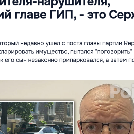
ителя-нарушителя,
й главе ГИП, - это Се
торый недавно ушел с поста главы партии Rep
декларировать имущество, пытался "поговорить"
ак его сын незаконно припарковался, а затем п