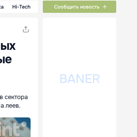
ка
Hi-Tech
Сообщить новость
ных
ые
в сектора
а леев.