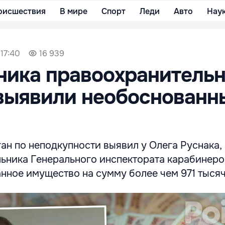
оисшествия
В мире
Спорт
Леди
Авто
Нау
 17:40
16 939
ника правоохранитель
выявили необоснованн
ан по неподкупности выявил у Олега Руснака,
льника Генерального инспектората карабинеро
нное имущество на сумму более чем 971 тысяч