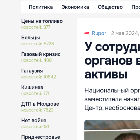
Политика
Экономика
Общество
Пр
Цены на топливо
новостей:
377
2 мая 2024,
Rupor
Бельцы
У сотруд
новостей:
5726
Газовый кризис
органов 
новостей:
408
активы
Гагаузия
новостей:
10842
Кишинев
Национальный орг
новостей:
771
заместителя нача
ДТП в Молдове
Центр, необоснова
новостей:
7823
Нет войне
новостей:
131
Приднестровье