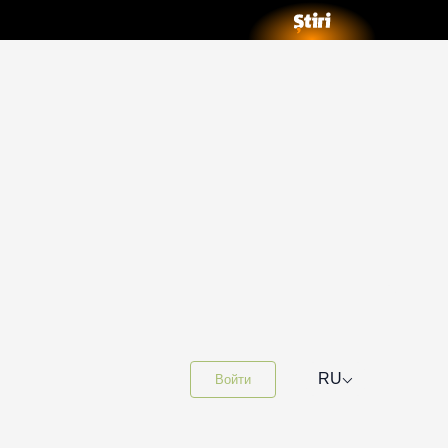
⌵
RU
Войти