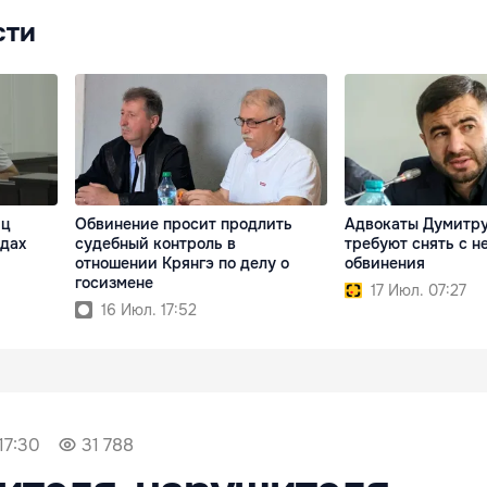
сти
ьц
Обвинение просит продлить
Адвокаты Думитру
одах
судебный контроль в
требуют снять с н
отношении Крянгэ по делу о
обвинения
госизмене
17 Июл. 07:27
16 Июл. 17:52
17:30
31 788