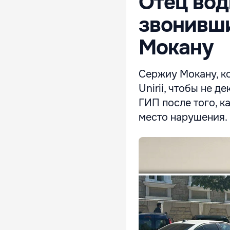
Отец вод
звонивши
Мокану
Сержиу Мокану, ко
Unirii, чтобы не 
ГИП после того, к
место нарушения.