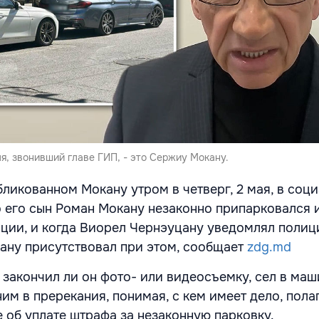
я, звонивший главе ГИП, - это Сержиу Мокану.
бликованном Мокану утром в четверг, 2 мая, в соц
то его сын Роман Мокану незаконно припарковался 
ции, и когда Виорел Чернэуцану уведомлял полиц
ану присутствовал при этом, сообщает
zdg.md
 закончил ли он фото- или видеосъемку, сел в маш
 ним в пререкания, понимая, с кем имеет дело, пола
 об уплате штрафа за незаконную парковку.