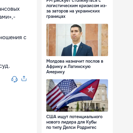
РМ рискует столкнуться с
логистическим кризисом из-
ансовых
за заторов на украинских
границах
ами»,-
тношения с
Молдова назначит послов в
суд.
Африку и Латинскую
Америку
США ищут потенциального
нового лидера для Кубы
по типу Делси Родригес