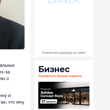
Разместить рекламу на сайте
иальных
Бизнес
из-за
Разместить бизнес-новость
ию о
ину и
гая, что ему