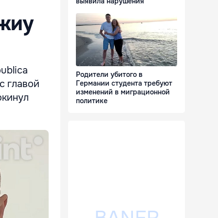
выявила нарушения
ржиу
ublica
Родители убитого в
 с главой
Германии студента требуют
изменений в миграционной
окинул
политике